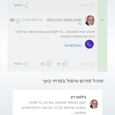
תגובה
שיתוף
(0)
תשובת מומחה | מאת: גילעם
02.07.19 | 11:46
רון
לא לכך נועדו התמציות.....כדי לטפל נכון בסוגיה הזאת, יש להכיר 
היטב את הנפשות הפועלות .
03-9675441
תגובה
(0)
(0)
שיתוף
מנהל פורום טיפול בפרחי באך
גילעם רון
יועץ ומטפל מומחה באיזון בריאותי,
במגוון שיטות על פי הגישה ההוליסטית.
מומחה...