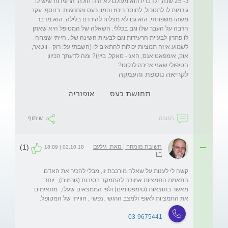
כ- 25 שנה, ולדבריו הוא מעולם לא היה חולה. הרעידות שיש לו 
גורמות לו לתסכול, לחוסר ריכוז והמון כעס והתרגזות. בנוסף, עקב 
משהו משפחתי, הוא גם לא מצליח להירדם בלילה. הוא מדבר 
הרבה על העבר שלו וגם בכללי. השאלה של המטופל היא שאתן 
לו פתרון לבעיית הרעידות וגם לבעיות השינה שלו. הייתי שמחה 
לשמוע איזה תמציות יכולות להתאים לו (חשבתי על: רוק - ווטאר, 
אוק, אימפאטיאנס, האני- סאקל, ביץ)? ומה לדעתך הכיוון 
הטיפולי שאני צריכה לנקוט? 
לקריאה נוספת והעמקה
תחושת כעס
אופוריה
תגובה
שיתוף
(1)
תשובת מומחה | מאת: גילעם
02.10.18 | 18:09
רון
קשה לי לענות על שאלה מורכבת זו, מבלי להכיר את האדם. 
התאמת התמציות אמורה להתמקד בסיבות (גורמים),  יותר 
מאשר בתוצאות (סימפטומים) ולפי הממצאים שעלו,  מתאימים 
את התמציות לאופי ולמצב הרגשי ,נפשי , חוויתי של המטופל.
03-9675441