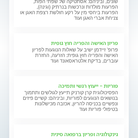
שונים, וביניהם: אסתטיקה של שפתי הפות,
הפרעות מולדות ונרכשות בנרתיק (וגינה),
הפרעות ביחסי מין על רקע חולשת רצפת האגן או
צניחת אברי האגן ועוד
פריון האישה והפריה חוץ גופית
פרופ' זיידמן ישיב על שאלות הנוגעות לפריון
האישה והפריה חוץ גופית: הזרעה, החזרת
עוברים, בדיקת אלטראסאונד ועוד
פוריות - ייעוץ רגשי ותמיכה
הפסיכולוגית קרן קורניק תייעץ לגולשים ותתמוך
בנושאים הנוגעים לפוריות, וביניהם: קשיים פיזים
ונפשיים בכניסה להריון, אכזבה מכישלונות
בטיפולי פוריות ועוד
גינקולוגיה ופריון ברפואה סינית