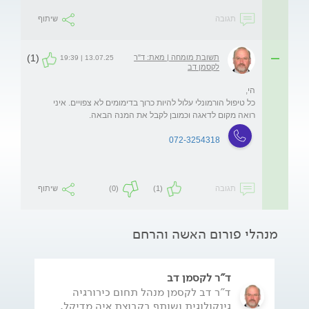
תגובה
שיתוף
(1)
תשובת מומחה | מאת: ד"ר
13.07.25 | 19:39
לקסמן דב
כל טיפול הורמונלי עלול להיות כרוך בדימומים לא צפויים. איני 
רואה מקום לדאגה וכמובן לקבל את המנה הבאה.
072-3254318
תגובה
(1)
(0)
שיתוף
מנהלי פורום האשה והרחם
ד"ר לקסמן דב
ד"ר דב לקסמן מנהל תחום כירורגיה
גינקולוגית ושותף בקבוצת איה מדיקל,