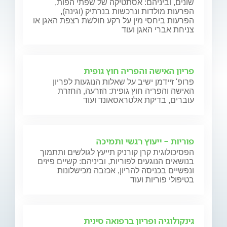
שונים, וביניהם: אסתטיקה של שפתי הפות,
הפרעות מולדות ונרכשות בנרתיק (וגינה),
הפרעות ביחסי מין על רקע חולשת רצפת האגן או
צניחת אברי האגן ועוד
פריון האישה והפריה חוץ גופית
פרופ' זיידמן ישיב על שאלות הנוגעות לפריון
האישה והפריה חוץ גופית: הזרעה, החזרת
עוברים, בדיקת אלטראסאונד ועוד
פוריות - ייעוץ רגשי ותמיכה
הפסיכולוגית קרן קורניק תייעץ לגולשים ותתמוך
בנושאים הנוגעים לפוריות, וביניהם: קשיים פיזים
ונפשיים בכניסה להריון, אכזבה מכישלונות
בטיפולי פוריות ועוד
גינקולוגיה ופריון ברפואה סינית