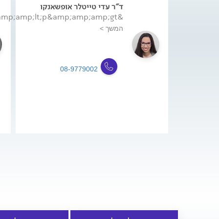
ד"ר עדי טייטלר אופשאנקו
&amp;amp;amp;lt;p&amp;amp;amp;gt;ד&amp;amp;amp;amp;quot;...
המשך >
08-9779002