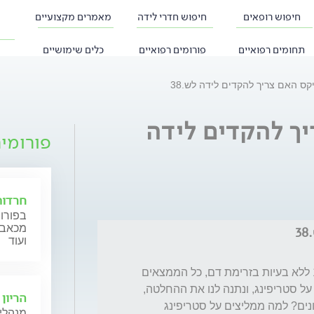
חיפוש רופאים
חיפוש חדרי לידה
מאמרים מקצועיים
תחומים רפואיים
פורומים רפואיים
כלים שימושיים
יקס האם צריך להקדים לידה לש.38
יך להקדים לידה
פורומי
חרדות
בפורום
מכאב, 
3
ועוד
שלום רב, אני בשבוע 38+3 יש לי וואריקס 11.5 ללא בעיות בזרימת דם, כל הממצאים 
בא.ס תקינים, הרופאה המליצה לא חד משמעי על סטריפינג, ונתנה לנו את ההחלטה, 
הריון 
האם יש סיכון לחכות ללידה טבעית?, מה הסיכונים? למה ממליצים על סטריפינג 
מנהלי 