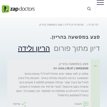
דף הבית
...
פורום הריון ולידה
פצע במפשעה בהריון.
פצע במפשעה בהריון.
דיון מתוך פורום
הריון ולידה
פצע במפשעה בהריון.
19/02/2026 | 05:07 | מאת: רוני
שלום רב לפני מספר ימים התחיל לגדול לי אבסס באיזור 
המפשעה. כנראה כתוצאה מגילוח באיזור. האבסס גדל והגיע 
לגודל של בערך שקד. קיבלתי מוקסיפן 500מג 3 פעמים ביום 
ומשחה בשם איכטמול. לצערי מרחתי את המשחה 3 פעמים 
והבנתי דהיא לא ככ מומלצת אז הפסקתי. אני בשבוע 13. האם 
בטוח להשתמש בתרופות?
תגובה
שיתוף