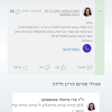
(0)
תשובת מומחה | מאת: ד"ר עדי
19.02.26 | 19:55
טייטלר אופשאנקו
בכל שאלה בנוגע לחשיפה לחומרים בהריון - ניתן לפנות למרכז 
הטרטולוגי של משרד הבריאות בטלפון 02-5082825 או להריופון 
בהצלחה
08-9779002
תגובה
(0)
(0)
שיתוף
מנהלי פורום הריון ולידה
ד"ר עדי טייטלר אופשאנקו
&amp;amp;amp;lt;p&amp;amp;amp;gt;ד&amp;amp;amp;amp;quot;...
המשך >