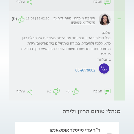
תגובה
שיתוף
(0)
תשובת מומחה | מאת: ד"ר עדי
19.02.26 | 19:54
טייטלר אופשאנקו
בכל חבלה בהריון, ובמיוחד אם הייתה מעורבות של חבלת בטן 
כדאי ללכת ולהיבדק. במידה ומתחילים צירים/דימום/ירידת 
מים/הפחתה בתחושת תנועות העובר כמובן שיש צורך בבדיקה 
בהצלחה!
08-9779002
תגובה
(0)
(0)
שיתוף
מנהלי פורום הריון ולידה
ד"ר עדי טייטלר אופשאנקו