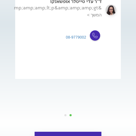
ד"ר עדי טייטלר אופשאנקו
&amp;amp;amp;lt;p&amp;amp;amp;gt;ד&amp;amp;amp;amp;quot;...
המשך >
08-9779002