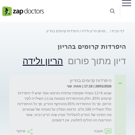
דף הבית
...
פורום הריון ולידה
היפרדות קרומים בהריון
היפרדות קרומים בהריון
דיון מתוך פורום
הריון ולידה
היפרדות קרומים בהריון
28/01/2026 | 17:18 | מאת: שני
שבוע 12+6 עשיתי שקיפות עורפית והרופא אמר שיש לי היפרדות 
קרומים 85%, חלק מההיפרדות נמצאת גם בין השילייה לקיר 
הרחם. סך כל ההיפרדות 85% מההיקף ההריון, סך כל ההיפרדות 
כולל השילייה 186 מ"מ. הרופא המליץ על מנוחה של שבועיים. 
מה הסיכוי של ההריון להצליח? אציין שזה הריון רביעי, שאר 
ההריונות היו רגילים לחלוטין. אין דימומים. 
תגובה
שיתוף