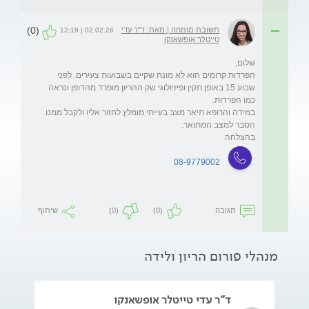
(0)
תשובת מומחה | מאת: ד"ר עדי
02.02.26 | 12:19
טייטלר אופשאנקו
הפרדות קרומים הוא לא מונח שקיים בשבועות צעירים. לפני 
שבוע 15 באופן תקין ופיזיולוגי שק ההריון מופרד מהדופן ונראה 
במידה והרופא תיאר מצב בעייתי מומלץ לחזור אליו ולקבל ממנו 
בהצלחה
08-9779002
תגובה
(0)
(0)
שיתוף
מנהלי פורום הריון ולידה
ד"ר עדי טייטלר אופשאנקו