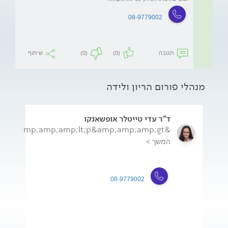
08-9779002
תגובה
(0)
(0)
שיתוף
מנהלי פורום הריון ולידה
ד"ר עדי טייטלר אופשאנקו
&amp;amp;amp;lt;p&amp;amp;amp;gt;ד&amp;amp;amp;amp;quot;...
המשך >
08-9779002