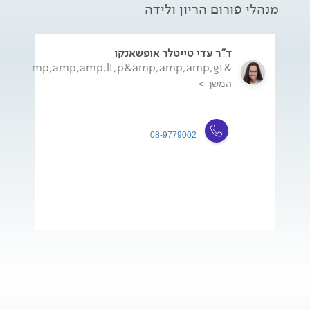
מנהלי פורום הריון ולידה
ד"ר עדי טייטלר אופשאנקו
&amp;amp;amp;lt;p&amp;amp;amp;gt;ד&amp;amp;amp;amp;quot;...
המשך >
08-9779002