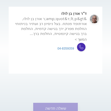
ד"ר אורן בן לולו
&lt;p&gt;ד&amp;quot;ר אורן בן לולו,
אורתופד מנתח. בעל ניסיון רב ועתיר בניתוחי
החלפת מפרק ירך בגישה קדמית, החלפת
ברך בגישה קינמטית, החלפת ברך...
המשך >
04-8359359
שאלה חדשה