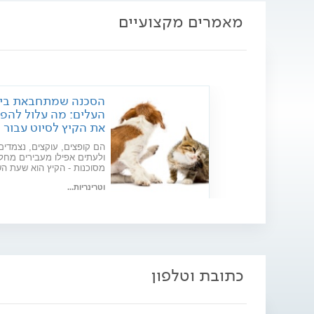
מאמרים מקצועיים
הסכנה שמתחבאת בין
העלים: מה עלול להפו
את הקיץ לסיוט עבור
חיות המחמד שלכם?
הם קופצים, עוקצים, נצמדים
ולעתים אפילו מעבירים מחל
מסוכנות - הקיץ הוא שעת הש
של הפרעושים והקרציות והם
וטרינריות...
על הכוונת של חיית המחמד.
כך תדעו להבחין, להגן ולטפל
תאריך פרסום: 21/05/2025
לפני שיהיה מאוחר מדי
כתובת וטלפון