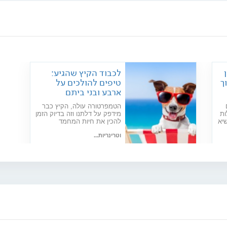
לכבוד הקיץ שהגיע:
ך
טיפים להולכים על
ארבע ובני ביתם
הטמפרטורה עולה, הקיץ כבר
ות
מידפק על דלתנו וזה בדיוק הזמן
יא
להכין את חיות המחמד
לקראתו. ד"ר אפרת גינגיס,
וטרינריות...
וטרינרית מעל 14 שנה, עם
,
העצות שיעזרו לכלבים
תאריך פרסום: 03/05/2024
ולחתולים שלכם לעבור את
החום בשלום