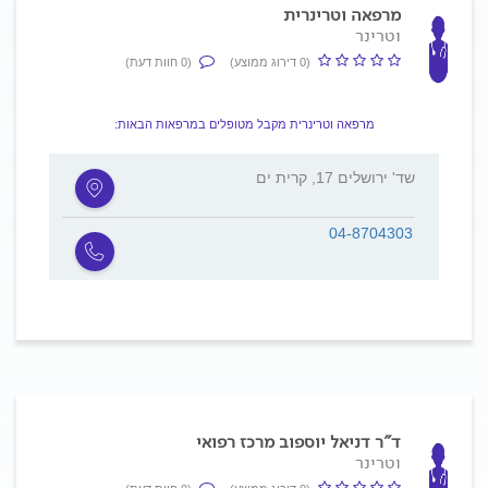
מרפאה וטרינרית
וטרינר
(0 דירוג ממוצע)
(0 חוות דעת)
מרפאה וטרינרית מקבל מטופלים במרפאות הבאות:
שד' ירושלים 17, קרית ים
04-8704303
ד"ר דניאל יוספוב מרכז רפואי
וטרינר