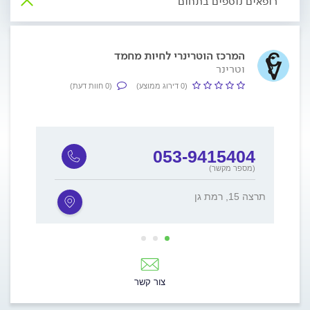
רופאים נוספים בתחום
המרכז הוטרינרי לחיות מחמד
וטרינר
(0 דירוג ממוצע)
(0 חוות דעת)
2
053-9415404
(מספר מקשר)
תרצה 15, רמת גן
הרצל 69, בת
צור קשר