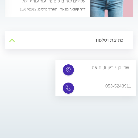
עלולים לגרום ל"סינר" עור עודף ולא
אסתטי. יש לנו חדשות טובות וחטובות:
ניתוח מתיחת בטן יעניק לכם מחדש מראה
ד"ר קעואר מנאר
תאריך פרסום: 15/07/2019
צעיר, שרירי וחטוב באזור הבטן
כתובת וטלפון
שד' בן גוריון 6, חיפה
053-5243911