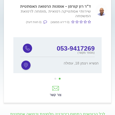
ד״ר רון קורמן - אומנות הרפואה האסתטית
שירותי אסתטיקה רפואית ,מומחה לרפואת
המשפחה
(0 דירוג ממוצע)
(0 חוות דעת)
7
053-9417269
(מספר מקשר)
הנשיא ויצמן 18, עפולה
השיטה 15, ר
צור קשר
לכל הרופאים בתחום כירורגיה פלסטית ורפואה אסתטית