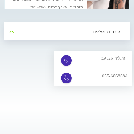
להיפטר ממנו. האם זה הפיך? אדם דרמון,
בעל הקליניקה Pure Laser, מסביר על
פיור לייזר
תאריך פרסום: 20/07/2022
תהליך הטיפול להסרת קעקועים ומבטיח:
"אחרי הטיפול האחרון, זה נעלם לגמרי"
כתובת וטלפון
העליה 26, עכו
055-6868684