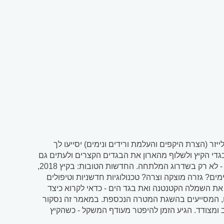
זר (הצרת היקפים והעלמת ורידים ונימים) יסייעו לך
גדי הקיץ ולשלוף מהארון את הבגדים הקצרים ולעתים גם
חשופים. כולן יודעות: בוא הקיץ מעורר צורך בריענון הגוף ושדרוג המראה החיצוני - לא רק בשדרוג המלתחה. החדשות הטובות: בקיץ 2018,
ים? גזרה מוצקה וצרה? טכנולוגיות חדשניות וטיפולים
את השמלה הקטנטנה ואת בגד הים - כדאי לקרוא כיצד
ם, המסייעים בהשגת המטרה הנכספת. במאמר זה נסקור
ב ומצודד. הגיע הזמן להיפטר מעודף המשקל - כשהקיץ