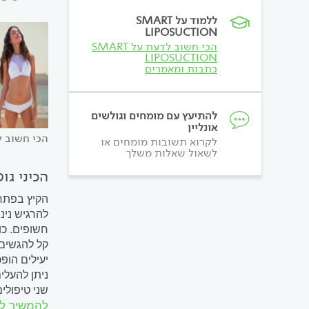
ללמוד על SMART
LIPOSUCTION
הכי חשוב לדעת על SMART
LIPOSUCTION
כתבות ומאמרים
להתיעץ עם מומחים וגולשים
אונליין
הכי חשוב לדעת על ON
לקרוא תשובות מומחים או
לשאול שאלות משלך
הכיני גו
הקיץ בפתח 
להרגיש נינ
קל להגשים 
יעילים הופ
ניתן להעלי
שני טיפולי
בפתח....
להמשיך ל