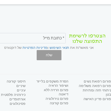
הצטרפו לרשימת
התפוצה שלנו
אני מאשר/ת את
תנאי השימוש
ו
מדיניות הפרטיות
של דוקטורס
שלח
פורום רפואת נשים
הסרת משקפים בלייזר
חיסוני קורונה
ושיפור הראיה
פורום רפואה משלימה
שיניים
פורום הרזיה ללא
ניתוחי חזה ומתיחת
עיניים
דיאטה
בטן
כירורגיה פלסטית
פורום נוירולוגיה
פורום פריון האישה
אורתופדים
פורום קורונה
פסיכולוגים