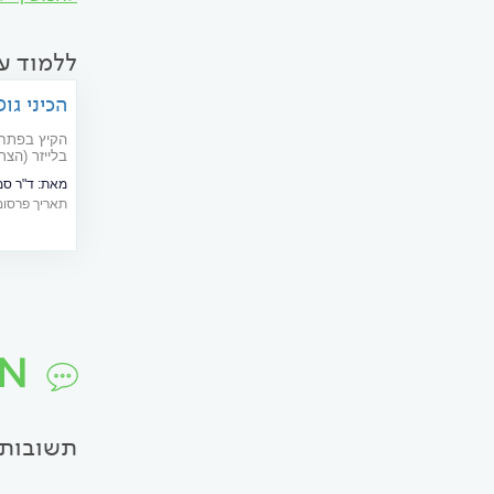
ללמוד עוד על TION
הכיני גו
הקיץ בפתח 
בלייזר (הצר
ונחשקת בבג
מאת:
ד"ר ס
תאריך פרסום: 07/2018
TION
תשובות 