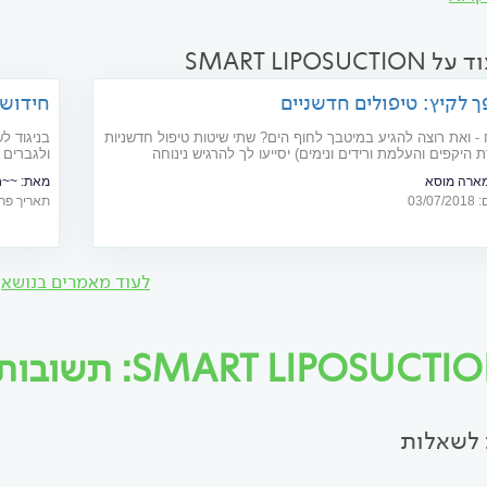
SMART LIPOSUC
פך לקיץ: טיפולים חדשניים
חידוש:
- ואת רוצה להגיע במיטבך לחוף הים? שתי שיטות טיפול חדשניות
בניגוד ל
ת היקפים והעלמת ורידים ונימים) יסייעו לך להרגיש נינוחה
ולגברים 
ד ים מחמיא
מרשימה
מארה מוסא
מאת:
~~חבצ
03/
תאריך פרסום: 14
לעוד מאמרים בנושא
SMART LIPOSUC: תשובות ממומחים וייעוץ אונליין
לשאלות