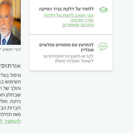
ללמוד על דלקת בגיד הפיקה
הכי חשוב לדעת על דלקת
בגיד הפיקה
כתבות ומאמרים
להתיעץ עם מומחים וגולשים
הכי חשוב ל
אונליין
לקרוא תשובות מומחים או
לשאול שאלות משלך
אורתופדי
טיפול בגלי
השימוש בגל
והולך של ר
שבחלק הארי
ניתוח. חול
חברות הביט
מאז תחילת שנות ה-90. המחקרים הראשונים ראו אור לקראת 
להמשיך ל