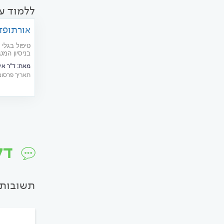
ללמוד ע
אורתופדי
טיפול בגלי 
בניסיון המ
מאת:
ד"ר אית
תאריך פרסום: 02/2009
דל
תשובות 