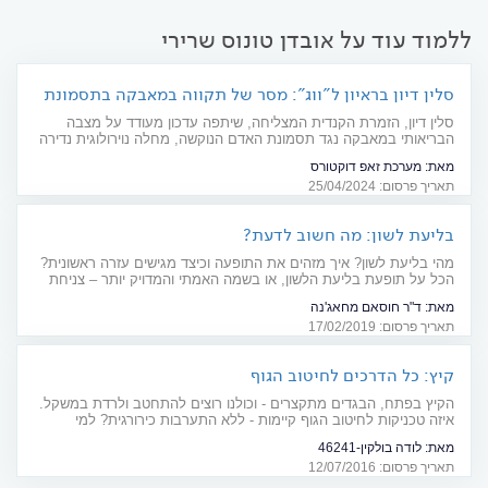
ללמוד עוד על אובדן טונוס שרירי
סלין דיון בראיון ל"ווג": מסר של תקווה במאבקה בתסמונת
האדם הנוקשה
סלין דיון, הזמרת הקנדית המצליחה, שיתפה עדכון מעודד על מצבה
הבריאותי במאבקה נגד תסמונת האדם הנוקשה, מחלה נוירולוגית נדירה
ומאתגרת. בראיון למגזין ווג הצרפתי, דיון הדגישה את נחישותה להילחם
מאת:
מערכת זאפ דוקטורס
במחלה ולשמור על גישה חיובית
תאריך פרסום: 25/04/2024
בליעת לשון: מה חשוב לדעת?
מהי בליעת לשון? איך מזהים את התופעה וכיצד מגישים עזרה ראשונית?
הכל על תופעת בליעת הלשון, או בשמה האמתי והמדויק יותר – צניחת
בסיס הלשון. מדריך חירום מקיף וחשוב
מאת:
ד"ר חוסאם מחאג'נה
תאריך פרסום: 17/02/2019
קיץ: כל הדרכים לחיטוב הגוף
הקיץ בפתח, הבגדים מתקצרים - וכולנו רוצים להתחטב ולרדת במשקל.
איזה טכניקות לחיטוב הגוף קיימות - ללא התערבות כירורגית? למי
מתאימה כל אחת מהשיטות?
מאת:
לודה בולקין-46241
תאריך פרסום: 12/07/2016