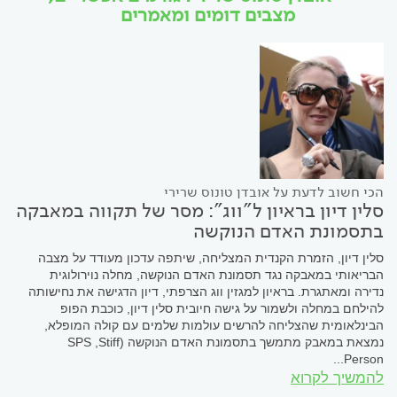
מצבים דומים ומאמרים
הכי חשוב לדעת על אובדן טונוס שרירי
סלין דיון בראיון ל"ווג": מסר של תקווה במאבקה
בתסמונת האדם הנוקשה
סלין דיון, הזמרת הקנדית המצליחה, שיתפה עדכון מעודד על מצבה
הבריאותי במאבקה נגד תסמונת האדם הנוקשה, מחלה נוירולוגית
נדירה ומאתגרת. בראיון למגזין ווג הצרפתי, דיון הדגישה את נחישותה
להילחם במחלה ולשמור על גישה חיובית סלין דיון, כוכבת הפופ
הבינלאומית שהצליחה להרשים עולמות שלמים עם קולה המופלא,
נמצאת במאבק מתמשך בתסמונת האדם הנוקשה (SPS ,Stiff
Person...
להמשיך לקרוא