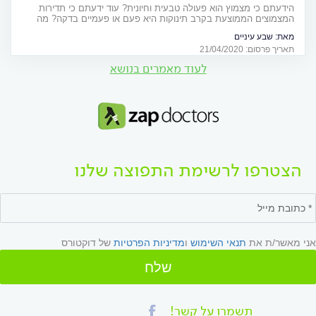
הידעתם כי מצמוץ הוא פעולה טבעית וחיונית? עוד ידעתם כי תדירות
המצמוצים הממוצעת בקרב תינוקות היא פעם או פעמיים בדקה? מה
ההבדל בין טיק למצמוץ ומתי מצמוץ יתר הופך לבעיה? שפשפו היטב את
מאת:
שבע עיניים
עיניכם רגע לפני הכתבה הבאה
תאריך פרסום: 21/04/2020
לעוד מאמרים בנושא
הצטרפו לרשימת התפוצה שלנו
אני מאשר/ת את
תנאי השימוש
ו
מדיניות הפרטיות
של דוקטורס
שלח
תשמרו על קשר!