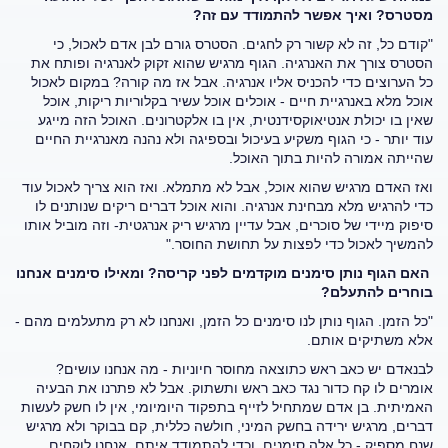
מסטרס? ואיך אפשר להתמודד עם זה?
"קודם כל, זה לא קשור רק לחגים. הסטרס גורם לבן אדם לאכול, כי
הסטרס צורך את האנרגיה. הגוף מרגיש שהוא זקוק לאנרגיה ופותח את
כל הערוצים כדי להכניס אליו אנרגיה. אבל אז מה קורה? במקום לאכול
אוכל מלא באנרגיית חיים - אוכלים אוכל עשיר בקלוריות ריקות, אוכל
שאין בו יכולת אנטיאוקסידנטית, אין בו אלקטרונים. האוכל הזה מייגע
עוד יותר - כי הגוף משקיע בעיכול ובספיגה ולא נהנה מאנרגיית החיים
שהייתה אמורה להיות בתוך האוכל.
ואז האדם מרגיש שהוא אוכל, אבל לא מתמלא. ואז הוא צריך לאכול עוד
כדי להרגיש מלא מבחינת אנרגיה. והוא אוכל דברים ריקים שנותנים לו
סיפוק מיידי של סוכרים, אבל עדיין מרגיש ריק אנרגטית- וזה מוביל אותו
להמשיך לאכול כדי לפצות על תחושת החוסר."
האם הגוף נותן סימנים מוקדמים לפני קריסה? ומאילו סימנים אנחנו
בוחרים להתעלם?
"כל הזמן. הגוף נותן לנו סימנים כל הזמן, ואנחנו לא רק מתעלמים מהם -
אלא משתיקים אותם.
לבנאדם יש כאב ראש כתוצאה מחוסר חיוניות - מה אנחנו עושים?
אומרים לו קח כדור נגד כאב ראש ותשתוק. אבל לא פתרנו את הבעיה
האמיתית.
בן אדם שמתחיל לזייף בתפקוד היומיומי, אין לו חשק לעשות
דברים, מרגיש ירידה בחשק המיני, חולשה כללית, קם בבוקר ולא מרגיש
שנח מספיק - כל אלה סימנים. וכדי להתמודד איתם, אנחנו לוקחים