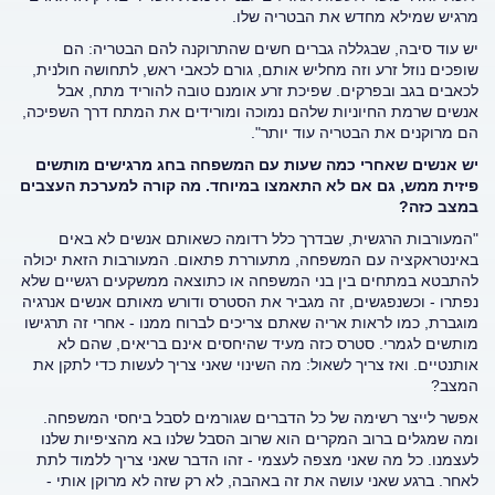
מרגיש שמילא מחדש את הבטריה שלו.
יש עוד סיבה, שבגללה גברים חשים שהתרוקנה להם הבטריה: הם
שופכים נוזל זרע וזה מחליש אותם, גורם לכאבי ראש, לתחושה חולנית,
לכאבים בגב ובפרקים. שפיכת זרע אומנם טובה להוריד מתח, אבל
אנשים שרמת החיוניות שלהם נמוכה ומורידים את המתח דרך השפיכה,
הם מרוקנים את הבטריה עוד יותר".
יש אנשים שאחרי כמה שעות עם המשפחה בחג מרגישים מותשים
פיזית ממש, גם אם לא התאמצו במיוחד. מה קורה למערכת העצבים
במצב כזה?
"המעורבות הרגשית, שבדרך כלל רדומה כשאותם אנשים לא באים
באינטראקציה עם המשפחה, מתעוררת פתאום. המעורבות הזאת יכולה
להתבטא במתחים בין בני המשפחה או כתוצאה ממשקעים רגשיים שלא
נפתרו - וכשנפגשים, זה מגביר את הסטרס ודורש מאותם אנשים אנרגיה
מוגברת, כמו לראות אריה שאתם צריכים לברוח ממנו - אחרי זה תרגישו
מותשים לגמרי.
סטרס כזה מעיד שהיחסים אינם בריאים, שהם לא
אותנטיים. ואז צריך לשאול: מה השינוי שאני צריך לעשות כדי לתקן את
המצב?
אפשר לייצר רשימה של כל הדברים שגורמים לסבל ביחסי המשפחה.
ומה שמגלים ברוב המקרים הוא שרוב הסבל שלנו בא מהציפיות שלנו
לעצמנו. כל מה שאני מצפה לעצמי - זהו הדבר שאני צריך ללמוד לתת
לאחר. ברגע שאני עושה את זה באהבה, לא רק שזה לא מרוקן אותי -