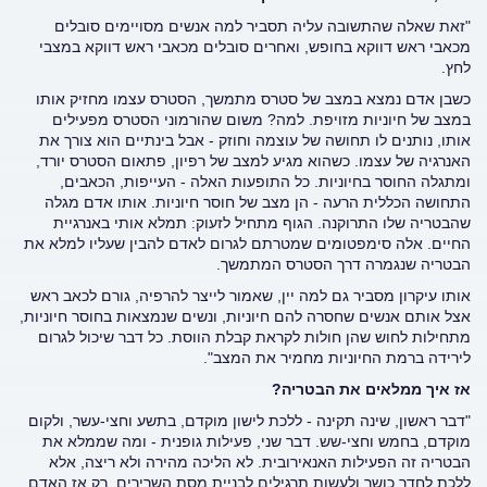
"זאת שאלה שהתשובה עליה תסביר למה אנשים מסויימים סובלים
מכאבי ראש דווקא בחופש, ואחרים סובלים מכאבי ראש דווקא במצבי
לחץ.
כשבן אדם נמצא במצב של סטרס מתמשך, הסטרס עצמו מחזיק אותו
במצב של חיוניות מזויפת. למה? משום שהורמוני הסטרס מפעילים
אותו, נותנים לו תחושה של עוצמה וחוזק - אבל בינתיים הוא צורך את
האנרגיה של עצמו. כשהוא מגיע למצב של רפיון, פתאום הסטרס יורד,
ומתגלה החוסר בחיוניות. כל התופעות האלה - העייפות, הכאבים,
התחושה הכללית הרעה - הן מצב של חוסר חיוניות. אותו אדם מגלה
שהבטריה שלו התרוקנה. הגוף מתחיל לזעוק: תמלא אותי באנרגיית
החיים. אלה סימפטומים שמטרתם לגרום לאדם להבין שעליו למלא את
הבטריה שנגמרה דרך הסטרס המתמשך.
אותו עיקרון מסביר גם למה יין, שאמור לייצר להרפיה, גורם לכאב ראש
אצל אותם אנשים שחסרה להם חיוניות, ונשים שנמצאות בחוסר חיוניות,
מתחילות לחוש שהן חולות לקראת קבלת הווסת. כל דבר שיכול לגרום
לירידה ברמת החיוניות מחמיר את המצב".
אז איך ממלאים את הבטריה?
"דבר ראשון, שינה תקינה - ללכת לישון מוקדם, בתשע וחצי-עשר, ולקום
מוקדם, בחמש וחצי-שש. דבר שני, פעילות גופנית - ומה שממלא את
הבטריה זה הפעילות האנאירובית. לא הליכה מהירה ולא ריצה, אלא
ללכת לחדר כושר ולעשות תרגילים לבניית מסת השרירים. רק אז האדם