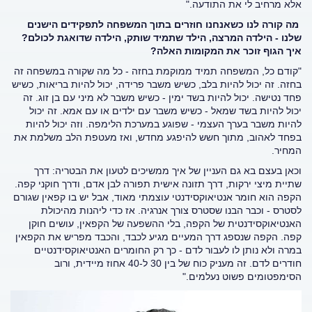
אלא מרחיב לי את התודעה."
מה קורה לנו כשאנחנו חוזרים בתוך המשפחה לתפקידים הישנים
שלנו - הילדה המרצה, הילד שתמיד שותק, הילדה שדואגת לכולם?
איך הגוף זוכר את המקומות האלה?
"קודם כל, המשפחה תמיד ממוקמת בחזה - כל מה שקורה במשפחה זה
בחזה. זה יכול להיות בלב, כשיש משבר פרידה, יכול להיות בריאות, כשיש
פחד נטישה. יכול להיות בשד ימין - כשיש משבר לא מיני עם בן זוג. זה
יכול להיות בשד שמאל - כשיש משבר עם ילדים או עם אמא. זה יכול
להיות משבר בערך העצמי - שפוגע במערכת הלימפה. וזה יכול להיות
בפחד לאהוב, מתוך חשש להיפגע מחדש, ואז מעטפת הלב משלמת את
המחיר.
וכאן בעצם בא גם העניין של איך ממשיכים לטעון את הבטריה: דרך
שתיית מיצי ירקות, דרך תזונה אישית תפורה לבן אדם, ודרך חוקני קפה.
הקפה הוא חומר אנטיאוקסידנטי עוצמתי מאוד, אבל יש בו קפאין שגורם
לסטרס - וכבר הבנו שסטרס צורך אנרגיה. אז כדי ליהנות מהיכולת
האנטיאוקסידנטית של הקפה, בלי ההשפעה של הקפאין, עושים חוקן
קפה. הקפה שנספג דרך המעיים מגיע לכבד, והכבד מפריש את הקפאין
במרה ולא נותן לו לעבור לדם - כך רק החומרים האנטיאוקסידנטיים
חודרים לדם. זה מעניק כוח של בין 30 ל-40 אחוז מיידית, ורוב
הסימפטומים פשוט נעלמים."