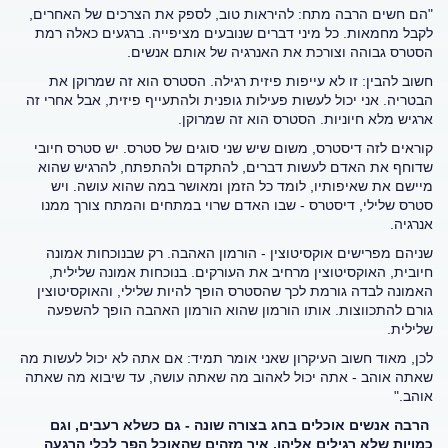
"הם חשים הרבה מתח: להיראות טוב, לספק את הצרכים של האחרים,
לקבל מחמאות. כל מיני דברים שנובעים מציפייה. ברגעים כאלה רמת
הסטרס גבוהה וצורכת את האנרגיה של אותם אנשים.
חשוב להבין: זו לא עייפות פיזית רגילה. הסטרס הוא זה שמרוקן את
הבטריה. אני יכול לעשות פעילות גופנית ולהתעייף פיזית, אבל אחרי זה
ארגיש מלא חיוניות. הסטרס הוא זה שמרוקן.
קוראים לזה דיסטרס, משום שיש שני סוגים של סטרס. יש סטרס חיובי
שדוחף את האדם לעשות דברים, להתקדם ולהתפתח, להרגיש שהוא
מיישם את שאיפותיו, לומד כל הזמן ומאושר במה שהוא עושה. ויש
סטרס שלילי, דיסטרס - שבו האדם שרוי במתחים והמתח צורך ממנו
אנרגיה.
שניהם מפרישים אוקסיטוצין - הורמון האהבה. רק שבנוכחות אמונה
חיובית, האוקסיטוצין מרחיב את העורקים. בנוכחות אמונה שלילית,
האמונה לבדה גורמת לכך שהסטרס הופך להיות שלילי, והאוקסיטוצין
גורם להתכווצות. אותו הורמון שהוא הורמון האהבה הופך להשפעה
שלילית.
לכן, מאוד חשוב העיקרון שאני אומר תמיד: אם אתה לא יכול לעשות מה
שאתה אוהב - אתה יכול לאהוב מה שאתה עושה, עד שיבוא מה שאתה
אוהב."
הרבה אנשים אוכלים בחג בצורה שונה - גם כשלא רעבים, וגם
כמויות שלא רגילים אליהן. איך מזהים שהאוכל הפך לכלי הרגעה