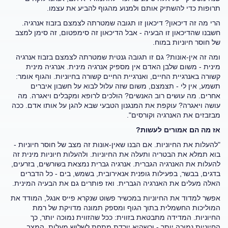
תרופות כדי להשתיק אותם ולמנוע מהגוף להביע את עצמו.
הרי מה זה דיכאון? דיכאון זו תגובה שמטרתה לצמצם בזבוז אנרגיה.
חשבנו שהדיכאון זו הבעיה - אבל הדיכאון זה סימפטום, זה סימן למצב
של חוסר חיוניות במוח.
ומה זה אין-אונות? גם זו תגובה גנטית שמטרתה לצמצם בזבוז אנרגיה
מינית - משום שלבן האדם אין מספיק אנרגיה מינית. אנרגיה מינית
קשורה באנרגיית החיים, ואנרגיית החיים קשורה בחיוניות. והגוף אומר:
תשמע, אין לי - תצמצם, משום שזה עלול לבוא על חשבון איברים
אחרים.
מה עושים רוב האנשים? הולכים לרופא ומקבלים ויאגרה. מה
עושה ויאגרה? עוקפת את המנגנון הטבעי שבא להגן על אותו אדם. ככה
מבזבזים את האנרגיה וקורסים".
אז מה הם אמורים לעשות?
"להעלות את החיוניות. אם הבנו שאין-אונות זה מצב של חוסר חיוניות -
בוא תמלא את הבטריה ותעלה את החיוניות. ולהעלות חיוניות מינית זה
להעלות את האנרגיה הגברית. אנרגיה גברית נמצאת בשורשים, בזרעים,
בדגים, בבשר, בפעילות גופנית אנאירובית, בשמש, בים - כל הדברים
האלה מעלים את האנרגיה הגברית. ואז פותרים גם את הבעיה המינית.
אפשר למדוד את החיוניות במכשיר פשוט שנקרא פייס אנגל, המודד את
המוליכות החשמלית בתוך הגוף ומספק תמונה מדויקת של רמת
החיוניות. המדידה מתבטאת בזווית: ככל שהזווית נמוכה יותר, כך
החיוניות נמוכה יותר - וכשהיא יורדת מתחת לשלוש מעלות, המצב