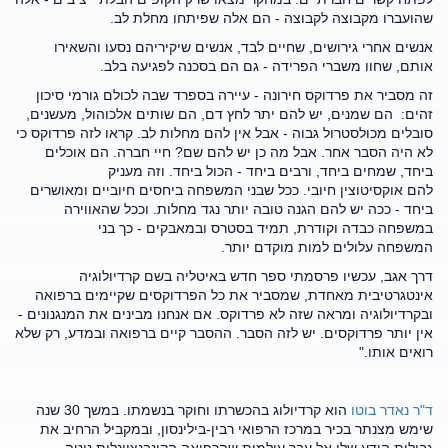
שהועברו מקבוצה לקבוצה - הם אלה שפיתחו מחלת לב.
אנשים
אחרי גירושים, שחיים לבד, אנשים שיקיריהם נסעו והשאירו
אותם, שחוו משברי הפרידה - גם הם בסכנה לפגיעה בלב.
זה מסביר את פרדוקס חירונה - עיירה בספרד שבה לכולם גורמי סיכון
זהים: הם שמנים, יש להם יתר לחץ דם, הם שותים אלכוהול, מעשנים,
סובלים מכולסטרול גבוה - אבל אין להם מחלות לב. קראו לזה פרדוקס כי
לא היה הסבר אחר. אבל מה כן יש להם שם? חיי חברה. הם אוכלים
ביחד, שמחים ביחד, ורבים ביחד - הכול ביחד. וזה מעניק
להם אוקסיטוצין חיובי.
ככל שבני המשפחה ביחסים חיוביים ומאושרים
ביחד - ככה יש להם הגנה טובה יותר נגד מחלות. וככל שהאווירה
במשפחה כבדה וקודרת, תמיד בסטרס ובמאבקים - כך בני
המשפחה עלולים למות מוקדם יותר.
דרך אגב, עכשיו פרסמתי ספר חדש באיטליה בשם קרדיולוגיה
אינטגרטיבית מאחדת, שמסביר את כל הפרדוקסים שקיימים ברפואה
ובקרדיולוגיה ומראה שזה לא פרדוקס. אם אנחנו מבינים את המנגנונים -
אין יותר פרדוקסים. יש לזה הסבר. ההסבר קיים ברפואה ובמדע, רק שלא
רואים אותו."
ד"ר נאדר בוטו
הוא קרדיולוג בהכשרתו וחוקר בנשמתו. במשך 30 שנה
שימש מצנתר בכיר במרכז הרפואי רבין-בילינסון, ובמקביל הרחיב את
גבולות הידע שלו אל עבר עולמות שהרפואה הקונבנציונלית נוטה