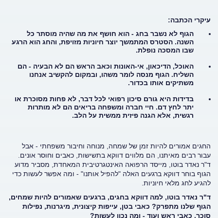
עיקרי הכתבה:
הגוף לא נשבר בחג - הוא חושף את מה שהיה מוסתר כל
השנה. הסטרס המתמשך יוצר חיוניות מזויפת, והחג הוא הרגע
שבו המסכה נופלת.
האוכל, הדיכאון, אי-האונות וכאב הראש הם לא הבעיה - הם
השליח. הגוף מנסה לומר משהו, ובמקום להקשיב אנחנו
משתיקים אותו בכדור.
בדידות היא גורם סיכון רפואי לכל דבר, לא פחות מסוכרת או
יתר לחץ דם. חיי חברה ומשפחה בריאים הם לא מותרות
רגשית, אלא הגנה פיזית ממשית על הלב.
החגים אמורים להיות זמן של שמחה, מנוחה וחיבור משפחתי - אבל
עבור רבים מאיתנו, הם מלווים דווקא בתשישות, כאבים וחוסר אונים.
ד"ר נאדר בוטו, מייסד הרפואה האינטגרטיבית המאחדת, מסביר מדוע
הגוף בוחר דווקא ברגעים האלה "להפיל אותנו" - ומה אפשר לעשות כדי
להגיע לחג מלאי חיוניות.
ד"ר נאדר בוטו, למה דווקא בחגים, ברגעים שאמורים להיות שמחים,
הגוף שלנו מתפרק? כאבי בטן, עייפות קיצונית, מיגרנות, נפילות
סוכר, כאבי ראש ועוד - ומה נכון לעשות?