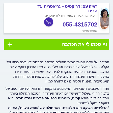
ראיון עם:
דר קסיס - גריאטרית עד
הבית
רופאה גריאטרית ,מומחית לגריאטריה
055-4315702
(מספר מקשר)
AI סכמו לי את הכתבה
החזרה של אדם מבוגר מבית החולים הביתה נתפסת לא פעם כרגע של
הקלה - אבל בפועל, עבור רבים זהו שלב רגיש שבו הסיכון דווקא עולה.
המעבר מסביבה רפואית מבוקרת לבית, לצד שינויי תרופות, ירידה
בתפקוד והיעדר השגחה רציפה, עלול להוביל במהירות להידרדרות
קוגניטיבית וגופנית ולעיתים גם לחזרה למיון
.
אחד הסיבוכים השכיחים והמסוכנים בתקופה הזו הוא דליריום: מצב של
בלבול חריף שעלול להימשך גם לאחר השחרור. הסכנה הגדולה ביותר,
מסבירה
ד"ר ופאא קסיס, מומחית לרפואה פנימית וגריאטריה
, היא
דווקא זו שקל לפספס
:
"
הדליריום השקט הוא מלכודת; כשהחולה לא 'עושה בעיות', הצוות
והמשפחה עלולים לחשוב שהוא רגוע ולא סובל, בזמן שהמוח שלו