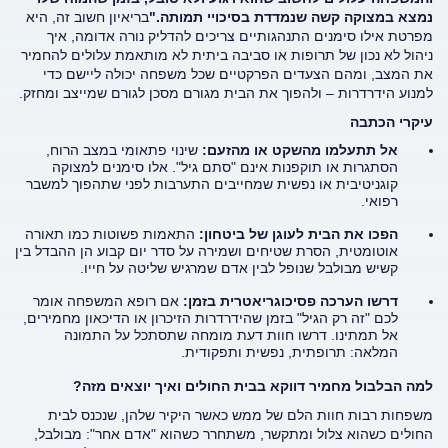
נמצא במצוקה קשה שנמדדת בסיכויי תמותה
."
בריאיון חשוב זה, היא
מפרטת אילו סימנים התנהגותיים צריכים להדליק נורה אדומה, איך
ניהול לא נכון של תרופות או סביבה ביתית לא מותאמת עלולים להחמיר
את המצב, ומהם הצעדים הפרקטיים שכל משפחה יכולה ליישם כדי
למנוע הידרדרות – ולהפוך את הבית מגורם מסכן לגורם שמייצב ומחזק
.
עיקרי הכתבה
אל תתעלמו מהשקט או מהזעם:
שינוי פתאומי במצב הרוח,
הסתגרות או תוקפנות אינם "סתם גיל". אלו סימנים למצוקה
קוגניטיבית או נפשית שמחייבים התערבות לפני שתהפוך למשבר
רפואי.
הפכו את הבית לעוגן של ביטחון:
התאמות פשוטות כמו תאורה
אוטומטית, הסרת שטיחים ושמירה על סדר יום קבוע הן ההבדל בין
קשיש מבולבל שנופל לבין אדם שמרגיש שליטה על חייו.
דרשו הערכה פסיכוגריאטרית בזמן:
אם רופא המשפחה אומר
לכם "זה רק הגיל" בזמן שהידרדרות הזיכרון או הדיכאון מחמירים,
אל תמתינו. דרשו חוות דעת מומחה שתסתכל על התמונה
המלאה: תרופתית, נפשית ותפקודית.
למה הבלבול מחמיר דווקא בבית החולים ואיך יוצאים מזה?
משפחות רבות חוות הלם של ממש כאשר היקיר שלהן, שנכנס לבית
החולים כשהוא צלול ומתקשר, משתחרר כשהוא "אדם אחר": מבולבל,