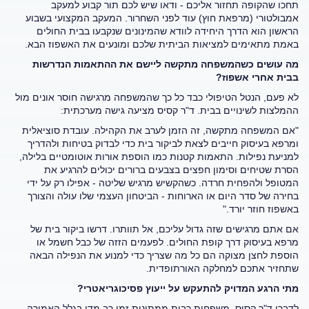
תחכו שהקופה תחזור אליכם - ודאו שיש לכם תור קבוע למעקב
אמבולטורי (מרפאת חוץ) עוד לפני השחרור. המעקב המקצועי בשבוע
הראשון הוא הדרך היחידה לוודא שהמינונים שנקבעו בבית החולים
באמת מתאימים למציאות הביתית שלכם ומונעים את האשפוז הבא.
מה עושים כשהמשפחה מתקשה ליישם את ההתאמות הנדרשות
בבית אחרי אשפוז
?
לא פעם, הנטל הטיפולי כבד כל כך שהמשפחה מרגישה חוסר אונים מול
ההמלצות לשינויים בבית. ד"ר קסיס מציעה גישה מערכתית:
"אם המשפחה מתקשה, זה הזמן לערב את הקהילה. עובדת סוציאלית
ומרפא בעיסוק חייבים לצאת לביקור בית כדי לבדוק בטיחות ולהדריך
למניעת נפילות. התאמות קטנות כמו הוספת אורות אוטומטיים בלילה,
הסרת שטיחים וסימון חפצים בצבעים ברורים יכולים להרגיע את
המטופל ולהפחית חרדה. כשהקשיש מרגיש שליטה - אפילו רק על ידי
בחירה של סדר היום או הארוחות - הביטחון העצמי שלו עולה והצורך
באשפוז חוזר יורד."
אם אתם מרגישים שזה גדול עליכם, אל תוותרו. דרשו ביקור בית של
מרפא בעיסוק דרך קופת החולים. לפעמים הזזה של כבל חשמל או
הוספת לחצן מצוקה הם כל מה שצריך כדי למנוע את הנפילה הבאה
שתחזיר אתכם למחלקה האורתופדית.
מתי הרגע המדויק להתעקש על ייעוץ פסיכוגריאטרי?
לדברי ד"ר קסיס, משפחות רבות ממתינות זמן רב מדי בגלל האמירה