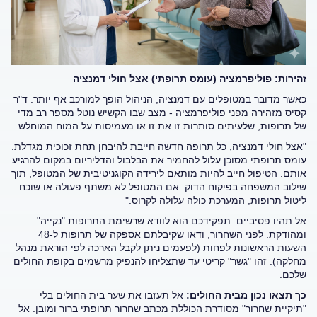
זהירות: פוליפרמציה (עומס תרופתי) אצל חולי דמנציה
כאשר מדובר במטופלים עם דמנציה, הניהול הופך למורכב אף יותר. ד"ר
קסיס מזהירה מפני פוליפרמציה - מצב שבו הקשיש נוטל מספר רב מדי
של תרופות, שלעיתים סותרות זו את זו או מעמיסות על המוח המוחלש.
"אצל חולי דמנציה, כל תרופה חדשה חייבת להיבחן תחת זכוכית מגדלת.
עומס תרופתי מסוכן עלול להחמיר את הבלבול והדליריום במקום להרגיע
אותם. הטיפול חייב להיות מותאם לירידה הקוגניטיבית של המטופל, תוך
שילוב המשפחה בפיקוח הדוק. אם המטופל לא משתף פעולה או שוכח
ליטול תרופות, המערכת כולה עלולה לקרוס."
אל תהיו פסיביים. תפקידכם הוא לוודא שרשימת התרופות "נקייה"
ומהודקת. לפני השחרור, ודאו שקיבלתם אספקה של תרופות ל-48
השעות הראשונות לפחות (לפעמים ניתן לקבל הארכה לפי הוראת מנהל
מחלקה). זהו "גשר" קריטי עד שתצליחו להנפיק מרשמים בקופת החולים
שלכם.
כך תצאו נכון מבית החולים:
אל תעזבו את שער בית החולים בלי
"תיקיית שחרור" מסודרת הכוללת מכתב שחרור תרופתי ברור ומובן. אל