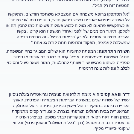
המטעה "זה רק הגיל".
"אל תסתפקו ברופא משפחה אם המצב לא משתפר חודשים. תתעקשו
על הערכה פסיכוגריאטרית כשיש דיכאון חדש, ביטויים כמו 'אני מיותר',
או כשהקשיש פתאום לא מצליח לבצע פעולות פשוטות כמו להכין תה או
לטלפן. תיאור הסימנים של 'לפני ואחרי' האשפוז הוא קריטי. בקשו
הערכה פסיכוגריאטרית ולא רק 'בריאות הנפש' - זה מבטיח בדיקה
שמשלבת קוגניציה, תפקוד ותרופות תחת קורת גג אחת."
השורה התחתונה:
המפתח לחיוניות הוא שילוב המבוגר בחיי המשפחה.
תנו לו משימות משמעותיות, אפילו קטנות כמו כיבוי אורות או סידור
ספרייה. כשהוא מרגיש שייך ושותף להחלטות, המוח נשאר פעיל והסיכוי
לבלבול ונפילות צונח דרמטית.
ד"ר ופאא קסיס
היא מומחית לרפואה פנימית וגריאטריה בעלת ניסיון
עשיר של עשרות שנים במערכת הבריאות הציבורית והפרטית. לאורך
הקריירה כיהנה בתפקידי ניהול וייעוץ בכירים, ביניהם ניהול המחלקה
הגריאטרית בבית החולים הצרפתי בנצרת. כיום, ד"ר קסיס מתמקדת
במתן חוות דעת רפואיות ותפקודיות לבתי משפט, בביצוע הערכות
גריאטריות בבית המטופל (דרך "כללית מושלם" ובאופן פרטי) ובליווי
שיקומי-סיעודי מקיף.