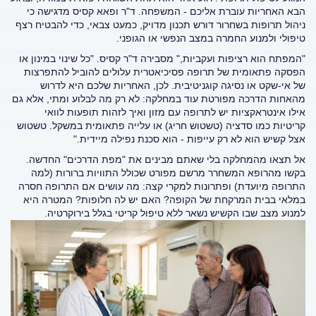
הבא האחריות עוברת אליכם - המשפחה. ד"ר ופאא קסיס מדגישה כי
ניהול תרופות בשחרור דורש תכנון מדויק, כמעט צבאי, כדי להבטיח רצף
טיפולי ולמנוע החמרה במצב הנפשי או הגופני.
"המפתח הוא רציפות ועקביות," מסבירה ד"ר קסיס. "כל שינוי במינון או
הפסקה פתאומית של תרופה פסיכיאטרית עלולים להוביל להתפרצות
של אי-שקט או נסיגה קוגניטיבית. לכן, האחריות שלכם היא לדרוש
מהאחות הדרכה מפורטת עוד במחלקה: לא רק מה לבלוע ומתי, אלא גם
אילו אינטראקציות יש לתרופה עם מזון ואיך לזהות תופעות לוואי
קריטיות כמו סדציה (טשטוש חריג) או עלייה פתאומית במשקל. טשטוש
אצל קשיש הוא לא רק עייפות - הוא סכנת נפילה מיידית."
אל תצאו מהמחלקה בלי שאתם מבינים את "מפת הדרכים" החדשה.
בקשו מהרופא המשחרר מרשם מפורט שכולל התוויות ברורות (למה
התרופה מיועדת) ופתרונות למקרי קצה: מה עושים אם התרופה חסרה
במלאי בבית המרקחת של הקופה? האם יש לה חלופות? המטרה היא
למנוע מצב שבו הקשיש נשאר ללא טיפול קריטי בגלל בירוקרטיה.