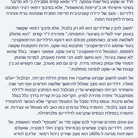
חרד או שקוע באדישות עמוקה. ד"ר ופאא קסיס מסבירה כי לא מדובר
בשינוי אישיותי או ב"עייפות מהאשפוז", אלא בסיבוך רפואי רציני המכונה
דליריום - מצב של ירידה קוגניטיבית חריפה וזמנית שמהווה נורת אזהרה
בוערת לתקינות המוח.
"חשוב להבין שדליריום הוא לא רק בלבול, אלא סיבוך רפואי שקשור
באופן ישיר לעלייה בשיעורי התמותה," מזהירה ד"ר קסיס. "הוא מחולק
לשלושה סוגים, כשהמסוכן מכולם הוא דווקא הדליריום ההיפואקטיבי.
בעוד שהסוג ה'היפראקטיבי' מתבטא באי-שקט, הזיות ותוקפנות שקשה
לפספס, המטופל ה'היפואקטיבי' נראה שקט, אפאטי וישנוני. בגלל שהוא
'לא עושה בעיות', הוא נחשב לסוג הכי פחות מאובחן, למרות שהנזק
המוחי שלו עמוק באותה מידה. קיים גם סוג מעורב, שבו הקשיש נע בין
קצוות של אי-שקט לנסיגה מוחלטת."
אל תטעו לחשוב שברגע שתעברו את מפתן הדלת הביתה, הבלבול ייעלם
מאליו. דליריום הוא מצב שעלול להימשך שלושה חודשים ואף חצי שנה,
והשחרור הביתה כשהקשיש עדיין מבולבל הוא המתכון הבטוח ל"דלת
מסתובבת" וחזרה מהירה למיון. הקריסה בבית קורית בדרך כלל בגלל
שלוש סיבות: עומס בלתי נסבל על המטפל העיקרי שלא הוכשר להתמודד
עם מצב בלבולי, החמרה בגלל גורמים כמו כאב לא מטופל או עצירות, או
החמרה במחלת הבסיס שהביאה לדליריום מלכתחילה.
אם אתם מזהים שהיקיר לכם שקט מדי או "מעופף" לאחר האשפוז, אל
תחכו. דליריום בקרב קשישים (ובמיוחד בקרב חולי דמנציה, שאצלם
השכיחות מגיעה ל-40%) הוא מצב שחייב ניהול רפואי. עליכם לוודא