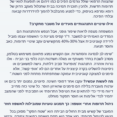
שהצוות הרפואי שולל גורמים הפיכים כמו זיהום או תופעות לוואי של
תרופות חדשות, ולהכין תוכנית תמיכה בבית שתכלול מעקב הדוק של
רופא ומרפא בעיסוק, כדי למנוע מהבלבול להפוך להידרדרות קבועה
ובלתי הפיכה.
אילו שינויים התנהגותיים מעידים על משבר מתקרב?
המשפחה מצפה לראות שיפור גופני, אבל הנפש וההתנהגות הם
המדדים האמיתיים למשבר. ד"ר קסיס מציינת כי האשפוז עצמו מוביל
לירידה קוגניטיבית אצל 30%-40% מהקשישים עקב שינויי תרופות, כאב
וחוסר תנועה.
"שימו לב לנסיגה והסתגרות. אם הקשיש נמנע פתאום משימוש בטלפון,
מסרב לשבת בחדר משותף או מגלה חשדנות רבה כלפי בני הבית - אלו
נורות אזהרה. התנהגות 'מופרעת' סביב דלתות, גישה למשאבים או
ניסיונות להשליט בקרה קיצונית על אחרים הם לא 'אופי קשה', אלא
סימנים למצוקה קוגניטיבית עמוקה שמתפתחת מתחת לפני השטח."
מה לעשות עכשיו?
עקבו אחר דפוסי השינה. סיוטים, נמנום יתר ביום או
ערנות מוגברת בלילה הם סימנים שהאיזון הופר. כל שינוי כזה מחייב
דיווח מיידי כדי להתאים את הטיפול התרופתי או הסביבתי לפני שהמצב
יחמיר לכדי אלימות או חוסר תפקוד מוחלט.
ניהול תרופות אחרי אשפוז: כך תמנעו טעויות שמובילות לאשפוז חוזר
המעבר של קשיש מבית החולים הביתה הוא "שטח הפקר" מסוכן בכל
הנוגע לטיפול תרופתי. רגע אחד הוא תחת השגחה רפואית צמודה, וברגע