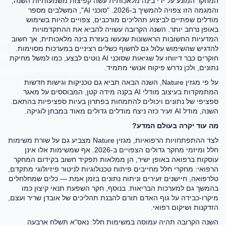
המחקר המונע על ידי בינה מלאכותית עשה קפיצות משמעותיות השנה,
והמגמה הזו צפויה להמשיך ב-2026. "סוכני AI", המשלבים מספר
מודלים שפתיים לביצוע תהליכים מורכבים, צפויים להיות בשימוש
באופן נרחב יותר. השנה הקרובה עשויה להביא את ההתקדמויות
המדעיות החשובות הראשונות שנעשו בעזרת בינה מלאכותית, אך חשוב
להדגיש שהשימוש עלול גם לחשוף כשלים רציניים במערכות מסוימות.
חוקרים כבר דיווחו על שגיאות שסוכני AI נוטים לבצע, כמו למשל מחיקת
נתונים, ולכן נדרש פיקוח אנושי מתמיד.
על פי מגזין Nature, השנה הבאה תביא גם טכניקות וגישות חדשות
המתמקדות בעיצוב מודלי AI בקנה מידה קטן, המבוססים על מאגר
ספציפי של נתונים ויכולים להתמחות בפתרון בעיות ספציפיות בהתאם.
השנה, מודל AI זעיר כזה ניצח מודלים גדולים מאוד במבחן לוגיקה.
מה עוד יקרה בעולם המדע?
לצד ההתפתחויות הרפואיות, מגזין Nature מצביע גם על שורת משימות
חלל ומיזמי מחקר גדולים הצפויים ב-2026. אף שמשימות אלו אינן
עוסקות ברפואה באופן ישיר, הן ממלאות תפקיד חשוב בקידום המחקר
הרפואי: מחקרי חלל מחייבים פיתוח טכנולוגיות לניטור פיזיולוגי מתקדם,
טלרפואה, חיישנים זעירים וניתוח נתונים בזמן אמת — כלים שמחלחלים
בהמשך גם למערכות הבריאות. בנוסף, חקר השפעת תנאי קיצון כמו
מיקרו-כבידה על גוף האדם תורם להבנת תהליכים של אובדן שריר ועצם,
הזדקנות ושיקום רפואי.
השנה הקרובה תהיה עמוסה במשימות חלל: נאס"א תשלח ארבעה