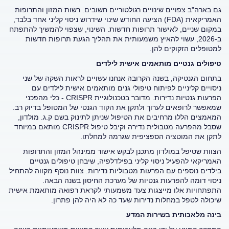
גם בארה"ב צפויים שינויים רגולטוריים חשובים. רשות המזון והתרופות
האמריקאית (FDA) הציעה החודש שינוי שידרוש ניסוי קליני אחד בלבד,
במקום שניים, לאישור תרופות חדשות. השינוי, שצפוי להמשיך להתפתח
ב-2026, עשוי להאיץ משמעותית את תהליך הגעת תרופות חדשות
למטופלים הזקוקים להן.
טיפולים גנטיים מותאמים אישית לילדים
בתחום הגנטיקה, בשנה הקרובה אנחנו עשויים לראות השקה של שני
ניסויים קליניים לפיתוח טיפולי גנים מותאמים אישית לילדים עם
הפרעות גנטיות נדירות. מדובר בטכנולוגיית CRISPR - כלי מהפכני
שמאפשר לרופאים לערוך ולתקן את הקוד הגנטי של המטופל בדיוק רב.
המאמצים הללו מרחיבים את הטיפול שניתן לתינוק בשם ק.ג. מולדון,
שסבל מהפרעה מטבולית נדירה וקיבל טיפול CRISPR מותאם במיוחד
לתקן את המוטציה הספציפית שגרמה למחלתו.
הצוות שטיפל במולדון מתכנן לבקש אישור ממינהל המזון והתרופות
האמריקאי להפעיל ניסוי קליני בפילדלפיה, שיבחן טיפולים גנטיים
בילדים נוספים עם הפרעות מטבוליות נדירות. צוות נוסף מקווה להתחיל
ניסוי דומה להפרעות גנטיות של מערכת החיסון בשנה הבאה.
התפתחויות אלו מייצגות צעד משמעותי לקראת רפואה מותאמת אישית
שיכולה לטפל במחלות נדירות שעד כה לא היה להן פתרון.
בינה מלאכותית בשירות המדע