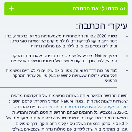
AI סכמו לי את הכתבה
עיקרי הכתבה:
בשנת 2026 צפויות התפתחויות משמעותיות במדע וברפואה, בהן
ניסוי רחב היקף לבדיקת דם לגילוי מוקדם של עשרות סוגי סרטן
וטיפולים גנטיים נסיוניים לילדים עם מחלות נדירות.
מגזין Nature מצביע על שימוש גובר בבינה מלאכותית במחקר
המדעי, לצד צורך בפיקוח אנושי בשל סיכונים וכשלים אפשריים.
לצד פריצות דרך רפואיות, צפויים גם שינויים רגולטוריים ומשימות
חלל ומדע גדולות שעשויות להשפיע בעקיפין על עתיד המחקר
הרפואי.
__________________________________________________
השנה החדשה מביאה איתה בשורות מרשימות של התקדמות מדעית
שעשויות לשנות את חיינו. מגזין Nature המדעי היוקרתי פרסם השבוע
סקירה
מקיפה
של
האירועים
המדעיים
המרכזיים
שצפויים להתרחש
ב-2026, ומצביע על תחומים שבהם החדשנות הטכנולוגית והמדעית
נמצאת בחזית: מבדיקת דם נסיונית שנועדה לזהות אותות מוקדמים של
כ-50 סוגי סרטן ונמצאת בשלב ניסוי קליני רחב היקף, דרך טיפולים
גנטיים מותאמים אישית לילדים עם מחלות נדירות שנמצאים בשלבי