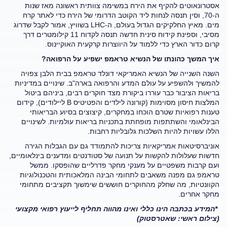
אסטרונאוטים להקיף את הירח במשימה צוותית ראשונה מאז שנות
ה-70, וסין תנסה לנחות ליד הקוטב הדרומי של הירח כדי לאתר קרח
מים. מאיץ החלקיקים הגדול בעולם, ה-LHC בשוויץ, אמור לקבל שדרוג
מסיבי, וספינת קידוח סינית חדשה תנסה לקדוח 11 קילומטרים דרך
קרום כדור הארץ כדי ללמוד על היווצרות קרקעית האוקיינוס.
איך המשך כהונתו של הנשיא טראמפ ישפיע על הרפואה?
השנה השנייה של הנשיא האמריקאי דונלד טראמפ בבית הלבן צפויה
להמשיך ולהשפיע על עולם המדע והרפואה בארה"ב. שינויים במדיניות
בריאות הציבור כבר עוררו ביקורת מצד חוקרים רבים, ביניהם ביטול
המלצות חיסון מסוימות (קורונה לילדים והפטיטיס B ליילודים), קידום
טענות רפואיות שטרם הוכחו במחקרים, קיצוצים בסיוע הבריאותי
הבינלאומי והשתתפות מופחתת בתכניות בריאות עולמיות. לשינויים
הללו עשויות להיות השלכות גלובליות רחבות.
אוניברסיטאות אמריקאיות צריכות להתמודד גם עם הגבלות הגירה
חדשות שעלולות להקשות על תנועה של סטודנטים ומדענים בינלאומיים,
ועם קרבות משפטיים על מענקי מחקר פדרליים שהופסקו. ממשל
טראמפ גם מפנה משאבים לתחומי הבינה המלאכותית והטכנולוגיות
הקוונטיות, מה שחלק מהחוקרים חוששים שימשוך תקציבים מתחומי
מחקר אחרים.
*המידע בכתבה הינו כללי ואינו מהווה תחליף לייעוץ רפואי מקצועי
(צילום ראשי: שאטרסטוק)