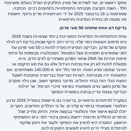
מחקר ראשוניים, ועד לשדרוג של מאיץ החלקיקים הגדול בעולם ומשימות
חלל - השנה הקרובה מבטיחה התפתחויות בתחומים רבים. הכתבה,
שפורסמה ב-18 בדצמבר 2025 על ידי העיתונאית מרים נדאף, חושפת
מה מצפה לנו בחזית המדעית והרפואית.
בדיקת דם אחת שתזהה 50 סוגי סרטן
אחת ההתפתחויות המדעיות המעניינות ביותר שצפויות בשנת 2026
היא פרסום תוצאות ניסוי קליני בריטי רחב היקף שבוחן בדיקת דם לגילוי
מוקדם של סרטן. הבדיקה הנסיונית נועדה לזהות כ-50 סוגי סרטן עוד
לפני שמופיעים תסמינים אצל המטופל. הטכנולוגיה מבוססת על איתור
פיסות זעירות של DNA שתאי הסרטן משחררים לזרם הדם, והיא
מסוגלת לזהות לא רק את נוכחות הגידול אלא גם את סוג הרקמה או
האיבר שממנו מגיע האות. הניסוי כלל יותר מ-140,000 משתתפים. אם
התוצאות יהיו מבטיחות, רשויות הבריאות בבריטניה מתכננות לשקול
הפצת הכלי הזה בבתי החולים. מדובר במחקר חשוב, שכן גילוי מוקדם
של סרטן נחשב גורם משמעותי בשיפור סיכויי הטיפול, אך יעילות
הבדיקה עצמה עדיין נבחנת במסגרת המחקר.
במקביל לפיתוחים הרפואיים, בריטניה גם מיישמת באפריל 2026 עדכון
רגולטורי משמעותי בניסויים קליניים. על פי הכללים החדשים, חוקרים
יוכלו לבקש אישור אתי ורגולטורי בבקשה אחת, והחוק מחייב שכל
הניסויים הכוללים תרופות יירשמו באופן ציבורי לפני גיוס המשתתף
הראשון. המטרה היא להאיץ את המחקר ולקצר את הזמן שלוקח
לטיפולים מצילי חיים להגיע לאנשים הזקוקים להם.