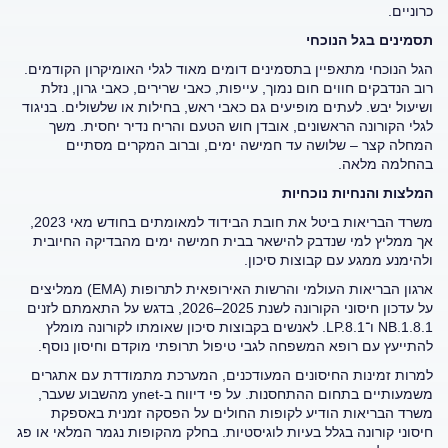
כרוניים.
תסמינים בגל הנוכחי
הגל הנוכחי מתאפיין בתסמינים דומים מאוד לגלי האומיקרון הקודמים.
רוב הנדבקים חווים חום נמוך, עייפות, כאבי שרירים, כאבי גרון, נזלת
ושיעול יבש. לעתים מופיעים גם כאבי ראש, בחילות או שלשולים. בניגוד
לגלי הקורונה הראשונים, אובדן חוש הטעם והריח נדיר יחסית. משך
המחלה קצר – שלושה עד חמישה ימים, וברוב המקרים מסתיים
בהחלמה מלאה.
המלצות והנחיות נוכחיות
משרד הבריאות ביטל את חובת הבידוד למאומתים בחודש מאי 2023,
אך ממליץ למי שנדבק להישאר בבית חמישה ימים מהבדיקה החיובית
ולהימנע ממגע עם קבוצות סיכון.
ארגון הבריאות העולמי והרשות האירופאית לתרופות (EMA) ממליצים
על עדכון חיסוני הקורונה לשנת 2025–2026, בדגש על התאמתם לזנים
NB.1.8.1 ו־LP.8.1. לאנשים בקבוצות סיכון שאומתו לקורונה מומלץ
להתייעץ עם רופא המשפחה לגבי טיפול תרופתי מוקדם וחיסון נוסף.
למרות זמינות החיסונים המעודכנים, המערכת מתמודדת עם אתגרים
משמעותיים בתחום ההתחסנות. על פי דיווח ב-ynet מהשבוע שעבר,
משרד הבריאות הודיע לקופות החולים על הפסקה זמנית באספקת
חיסוני קורונה בגלל בעיות לוגיסטיות. בחלק מהקופות נגמר המלאי או פג