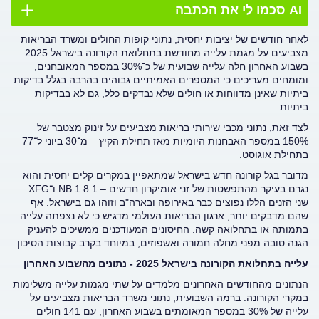
AI סכמו לי את הכתבה
לאחר חודשים של יציבות יחסית, נתוני קופות החולים ומשרד הבריאות
מצביעים על מגמת עלייה מחודשת בתחלואת הקורונה בישראל 2025.
בשבוע האחרון חלה עלייה שבועית של כ־30% במספר המאובחנים,
ומומחים מעריכים כי המספרים האמיתיים גבוהים בהרבה בגלל בדיקות
ביתיות שאינן מדווחות או חולים שלא נבדקים כלל, גם לא בבדיקות
ביתיות.
לצד זאת, נתוני מכבי שירותי בריאות מצביעים על זינוק מצטבר של
150% במספר האבחנות היומיות מאז תחילת הקיץ – מ־30 ביוני ל־77
בתחילת אוגוסט.
מדובר בגל קורונה חדש בישראל שמתאפיין במקרים קלים יחסית והוא
נגרם בעיקר מהתפשטות של זני אומיקרון חדשים – NB.1.8.1 ו־XFG.
שני הזנים הללו נפוצים כבר באירופה ובארה"ב וזוהו גם בישראל. אף
שהם מדבקים יותר, ארגון הבריאות העולמי מדגיש כי לא נצפתה עלייה
בתמותה או בתחלואה קשה. החיסונים המעודכנים ממשיכים להעניק
הגנה טובה מפני מחלה חמורה ואשפוזים, במיוחד בקרב קבוצות הסיכון.
עלייה בתחלואת הקורונה בישראל 2025 - נתונים מהשבוע האחרון
הנתונים מהחודשים האחרונים מלמדים על שתי מגמות עלייה משלימות
במקרי הקורונה. ברמה השבועית, נתוני משרד הבריאות מצביעים על
עלייה של 30% במספר המאומתים בשבוע האחרון, עם 141 חולים