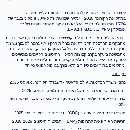
לסיכום, ישראל מצטרפת למדינות רבות החוות עלייה מחודשת
בתחלואת הקורונה 2025 – עלייה שבועית של כ־30% וזינוק מצטבר של
150% מאז תחילת הקיץ. הגל נגרם בעיקר מהתפשטותם של זני
אומיקרון NB.1.8.1, XFG ו־LP.8.1.
בבתי החולים מאושפזים חולים קשישים ובעלי מחלות רקע, כאשר ברבים
מהמקרים ההדבקה החמירה את מחלות הרקע ולא גרמה לסיבוך נשימתי
חריף. התמונה הכוללת מצביעה על גל מתון אך מדבק, המחייב ערנות
מתמשכת בעיקר בקרב קבוצות הסיכון. החיסונים הקיימים ממשיכים
לספק הגנה יעילה מפני תחלואה קשה, ורוב החולים אינם מדווחים
ומחלימים בתוך ימים ספורים ללא צורך בטיפול רפואי מיוחד.
מקורות:
נתוני משרד הבריאות, עולם הדאטה - דשבורד הקורונה, אוגוסט 2025
דו"ח מכבי שירותי בריאות על מגמות התחלואה, אוגוסט 2025
ארגון הבריאות העולמי (WHO) - מעקב זני SARS-CoV-2, יולי-אוגוסט
2025
מרכזי בקרת מחלות ארה"ב (CDC) - נתוני זנים שבועיים, יולי 2025
הרשות האירופאית לתרופות (EMA) - המלצות חיסונים 2025-2026
* המידע במאמר זה הינו כללי בלבד ואינו מהווה תחליף לייעוץ רפואי