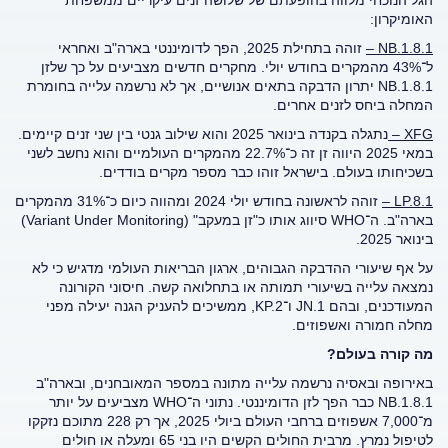
האומיקרון:
.1.8.1 –
NB
זוהה בתחילת 2025, הפך לדומיננטי בארה"ב ואחראי
ל־43% מהמקרים בחודש יולי. מחקרים חדשים מצביעים על כך שלזן
NB.1.8.1 יתרון הדבקה בתאים אנושיים, אך לא נרשמה עלייה בחומרת
המחלה ביחס לזנים אחרים.
XFG
–
נתגלה בקנדה בינואר 2025 והוא שילוב גנטי בין שני זנים קיימים.
במאי 2025 היווה זן זה כ־22.7% מהמקרים העולמיים והוא נחשב לשני
בשכיחותו בעולם. בישראל זוהו כבר מספר מקרים בודדים.
.8.1 –
LP
זוהה לראשונה בחודש יולי 2024 ומהווה כיום כ־31% מהמקרים
בארה"ב. ה־WHO סיווג אותו כ"זן במעקב" (Variant Under Monitoring)
בינואר 2025.
על אף שיעורי ההדבקה הגבוהים, ארגון הבריאות העולמי מדגיש כי לא
נמצאה עלייה בשיעורי תמותה או בתחלואה קשה. חיסוני הקורונה
המעודכנים, ובהם JN.1 ו־KP.2, ממשיכים להעניק הגנה יעילה מפני
מחלה חמורה ואשפוזים.
מה קורה בעולם?
באירופה ובאסיה נרשמה עלייה מתונה במספר המאובחנים, ובארה"ב
NB.1.8.1 כבר הפך לזן הדומיננטי. נתוני ה־WHO מצביעים על יותר
מ־7,000 אשפוזים ברחבי העולם ביולי 2025, אך רק 228 מתוכם נזקקו
לטיפול נמרץ. מרבית החולים הקשים היו בני 65 ומעלה או חולים