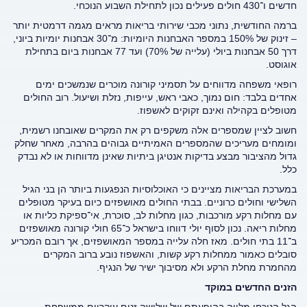
חדשים ו־430 חולים פעילים נכון לתחילת השבוע הנוכחי.
ברמה החודשית, נתוני מכבי שירותי בריאות מראים מגמה דרמטית יותר
– זינוק של 150% במספר האבחנות היומיות: מ־30 אבחנות יומיות ביוני,
דרך 50 אבחנות ביולי (עלייה של 70%) ועד 77 אבחנות ביום בתחילת
אוגוסט.
רופאי משפחה מדווחים על תסמיני קורונה מוכרים שנמשכים ימים
אחדים בלבד: חום נמוך, כאבי ראש, עייפות, נזלת ושיעול. רוב החולים
מטופלים בקהילה ואינם זקוקים לאשפוז.
חשוב לציין שמספרים אלה משקפים רק את המקרים שאובחנו רשמית,
ומומחים מעריכים שהמספרים האמיתיים גבוהים בהרבה, מאחר שחלק
גדול מהציבור מבצע בדיקות אנטיגן ביתיות שאינן מדווחות או לא נבדק
כלל.
במערכת הבריאות מציינים כי האוכלוסיות הנפגעות ביותר הן בני הגיל
השלישי וחולים כרוניים. בבתי החולים מאושפזים כיום בעיקר מטופלים
עם מחלות רקע מורכבות, כגון מחלות לב, סוכרת, אי־ספיקת כליות או
מחלות ריאה. נכון לסוף יולי דווחו בישראל כ־65 חולי קורונה מאושפזים
ב־11 בתי חולים. מאז חלה עלייה במספר המאושפזים, אך רובם המכריע
סובלים כאמור ממחלות רקע קשות, והאשפוז נובע ברוב המקרים
מהחמרת מחלת הרקע ולא מסיבוך ישיר של הנגיף.
הזנים החדשים במוקד
הגל הנוכחי מלווה בהופעתם של שלושה זנים עיקריים ממשפחת