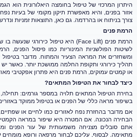
היתרון המרכזי של טיפול בחומצה היאלורונית הוא הג
אזור בפנים, והיא מאפשרת תיקון מקומי של בעיות נפח. כ
צורך בניתוח או בהרדמה. גם כאן, התוצאות זמניות ונדר
הרמת פנים
הרמת פנים
(Face Lift)
היא טיפול כירורגי שנעשה בו ש
לשיטות הפולשניות המינוריות כמו פיסול הפנים, הר
ומשחזרים את המראה הצעיר והמתוח.
מדובר בטיפול 
תהליך כירורגי ותקופת החלמה ממושכת יותר
.
כאשר יש צ
או קמטים עמוקים, הרמת פנים היא פתרון אפקטיבי מאוד
כיצד לבחור את הטיפול המתאים
?
בחירת הטיפול המתאים תלויה במספר גורמים: תחילה, 
בשיפור מראה כללי של הפנים או בטיפול ממוקד באזורים
אם מדובר בהחזרת נפח לאזורים כמו לחיים או שפתיים, ט
הבחירה הנכונה. אם המטרה היא שיפור במראה הקמטים 
אתם סובלים מצניחה משמעותית של עור הפנים ומק
מתאימה
.
לבסוף, עליכם לבחור מרפאה ורופא מומחים ע