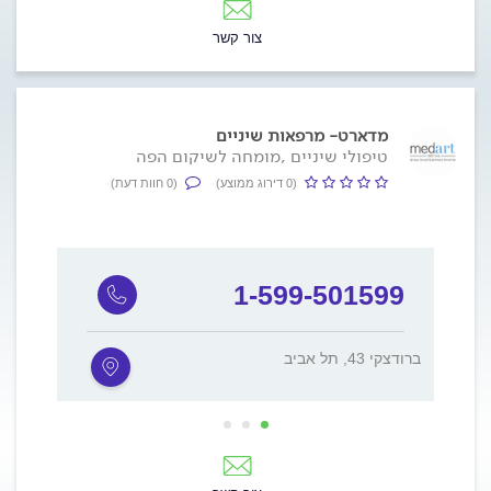
צור קשר
מדארט- מרפאות שיניים
טיפולי שיניים ,מומחה לשיקום הפה
(0 דירוג ממוצע)
(0 חוות דעת)
9
1-599-501599
(מ
ברודצקי 43, תל אביב
חרמון 2, מבשר