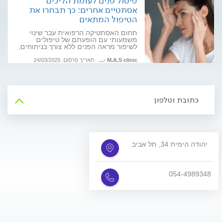
פיסול פנים לעומת הליכים
אסתטיים אחרים: כך תבחרו את
הטיפול המתאים
תחום האסתטיקה הרפואית עבר שינוי
משמעותי עם הופעתם של טיפולים
לשיפור מראה הפנים ללא צורך בניתוחים,
וביניהם: פיסול פנים Full face, בוטוקס,
חומצה היאלורונית והרמת פנים. על
M.A.S clinic -...
תאריך פרסום: 24/03/2025
מאפייני כל טיפול ואיזה מתאים עבורכם
כתובת וטלפון
יהודה הימית 34, תל אביב
054-4989348