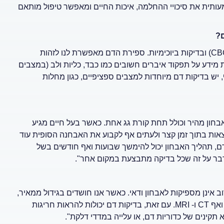
תית את סיכויי ההחלמה, איכות החיים ומאפשר טיפול מותאם
ם?
"קיימות שתי קטגוריות עיקריות של בדיקות דם: ספירת דם מלאה (CBC) ובדיקות ביוכימיות. ספירת הדם מאפשרת לנו לזהות
ת מידע על תפקוד איברים חשובים כמו כבד, כליות ולב (במצבים
, יש בדיקות דם מיוחדות למצבים ספציפיים, כגון מחלות
בחון מהיר וכולל תחת קורת גג אחת. כאשר בעל חיים מגיע
אות בתוך זמן קצר ולעתים אף לקבוע את האבחנה הסופית עוד
אדם, תהליך האבחון יכול להימשך שבועות ואף חודשים בשל
בר על זה שכל בדיקה מתבצעת במקום אחר".
וב אינן מספיקות לאבחון ודאי. כאשר אנו חושדים בגידול ממאיר,
נדרשות בדיקות נוספות כמו צילומי רנטגן, אולטרסאונד או ביופסיה, ואף CT ו- MRI. עם זאת, בדיקות דם יכולות להראות חריגות
 תקינים של כדוריות דם, או עלייה במדדי דלקת".