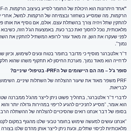
"
הרקמות, מה שמסייע בשחזור ובצמיחה של הרקמות. למשל, אחרי עקי
מלאכותית, נוכל לחסוך זאת כבר כעת. באמצעות הג'ל הזה, כשיבוא י
לפני שעקרו את השן. זה מאוד עוזר לרופא המשתיל להתקין את השת
נמוך".
ד"ר אלטברגר מוסיף כי מדובר בחומר בטוח ונעים לשימוש, וכיוון ש
לדחייה הוא מאוד נמוך. מערכת החיסון לא תתקוף משהו שהוא חלק 
סופר ג'ל
–
מה הם היישומים של ה
PRF-
בטיפולי שיניים?
לבריאות.
לדברי ד"ר אלטברגר, בתהליך פשוט ניתן לייצר מהג'ל ממברנה שטו
הוא אומר, "מסייע לחניכיים להגיע לריפוי במהירות גדולה יותר והו
בסופו של דבר אנחנו רואים שהסיכויים להצלחה של ההשתלה הרבה י
"אנחנו עושים למעשה שימוש בחומר טבעי שלנו מהגוף במקום לקנו