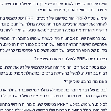
מהירה יותר, והוא, כאמור, מפחית את הכאב.
שימוש נוסף ל-PRF הוא בשי
להחזיר את רקמת החניכיים. אם היתה נסיגה גדולה של חניכיים ונ
חדשות ולהחזיר את מראה החניכיים למראה טבעי, שיחזרו להיות בק
"גם ברפואת שיניים אסתטית ניתן לעשות שימוש בחומר זה", ממש
אסתטיים לשיפור המראה הסופי של תהליכים כמו הרמת חניכיים, השת
בידיים של רופא החניכיים ושל רופא השיקום האסתטי כדי להגיע ל
כיצד הגיע ה-
PRF
לעולם רפואת השיניים?
"כמו במקרים אחרים, החומר הזה הגיע לשימוש של רפואת השיניים
רבות בכירורגיה, למשל בהשתלת ברכיים ובהשתלת מפרקים. ברפואת 
האם מדובר בטיפול יקר?
"בסופו של דבר מדובר בתוספת לא גדולה למי שעובר השתלה או טיפ
שבמקרים מסוימים מדובר בחיסכון בכסף. אם למשל הוא חסך לנו 
לסיכום, השימוש במכשיר PRF בטיפולי שיניים מ
לזיהומים. בגלל התועלות