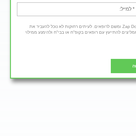
חשוב לדעת: לאחר מילוי הטופס פרטיך יועברו למרכז השירות של Zap Doctors ומשם לרופאים. לעיתים רחוקות לא נוכל להעביר את
מליצים להתייעץ עם רופאים בקופ"ח או בבי"ח ולהימנע ממילוי
ה