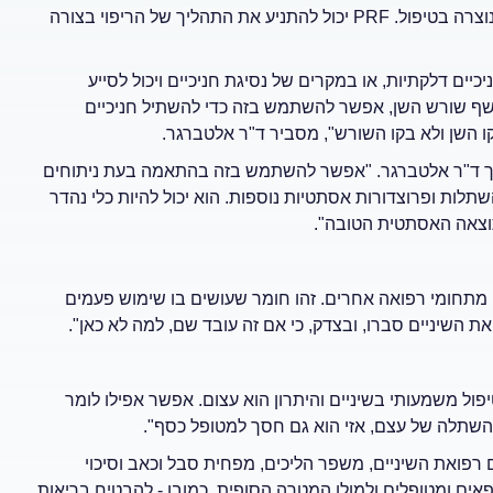
הוא בעקירות שיניים. לאחר עקירה יש צורך בריפוי של המכתשית שנוצרה בטיפול. PRF יכול להתניע את התהליך של הריפוי בצורה
קום של חניכיים. "PRF יכול לשמש בחניכיים דלקתיות, או במקרים של נסיגת חניכיים ויכול לסייע
חשף שורש השן, אפשר להשתמש בזה כדי להשתיל חניכיים
ו השן ולא בקו השורש", מסביר ד"ר אלטברגר.
יך ד"ר אלטברגר. "אפשר להשתמש בזה בהתאמה בעת ניתוחים
לות ופרוצדורות אסתטיות נוספות. הוא יכול להיות כלי נהדר
תוצאה האסתטית הטובה".
 מתחומי רפואה אחרים. זהו חומר שעושים בו שימוש פעמים
השיניים סברו, ובצדק, כי אם זה עובד שם, למה לא כאן".
ול משמעותי בשיניים והיתרון הוא עצום. אפשר אפילו לומר
השתלה של עצם, אזי הוא גם חסך למטופל כסף".
הווה חידוש בתחום רפואת השיניים, משפר הליכים, מפחית סבל וכאב וסיכוי
 הרבות שלו הביקוש ל-PRF עולה בקרב רופאים ומטופלים ולמולו המטרה הסופית, כמובן - להבטיח בריאות