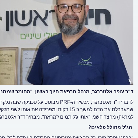
ד"ר עופר אלטברגר, מנהל מרפאת חיוך ראשון. "החומר שממנו נ
לדברי ד"ר אלטברגר, מכשיר ה-PRF מבוסס
שמערבלת את הדם למשך כ-15 דקות ומפרידה את
למראה) מהצד השני. "אותו ג'ל תמים למראה", מבהיר ד"ר אלטברגר,
הג'ל מחולל פלאים?
"ברגע שהג'ל מוכן, כלומר כשהצנטריפוגה מפרידה בין הדם לג'ל, נית