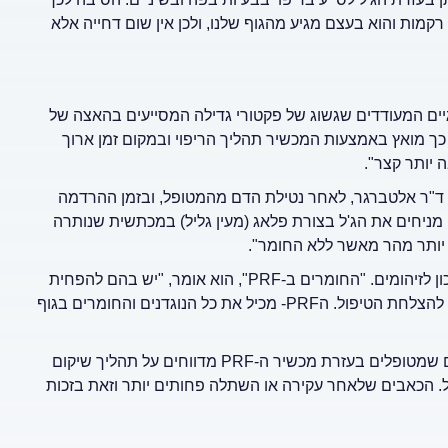
רקמות והוא בעצם מגיע מהגוף שלנו, ולכן אין שום דחייה אלא
ך הריפוי. ה-PRF מכיל רכיבים ביולוגיים המעודדים שגשוג של פקטורי גדילה המסייעים בהאצה של
. כך מואץ באמצעות המכשיר תהליך הריפוי ובמקום זמן ארוך
יותר קצר".
 ד"ר אלטברגר, לאחר נטילת הדם מהמטופל, ובזמן ההרדמה
 מניחים את הג'ל בצורת פלאג (מעין גליל) במכתשית שנותרה
יותר מהר מאשר ללא החומר".
ד"ר אלטברגר מצביע על יתרון נוסף ומשמעותי והוא הפחתה של סיכון לזיהומים. "החומרים ב-PRF", הוא אומר, "יש בהם להפחית
סיכון לזיהום לאחר טיפול. השימוש בכך תורם לבריאות המטופל וגם להצלחת הטיפול. הPRF- מכיל את כל הנוגדנים והחומרים בגוף
יתרון נוסף שמזכיר ד"ר אלטברגר הוא שיקום מהיר יותר. "המטופלים שמטופלים בעזרת מכשיר ה-PRF מדווחים על תהליך שיקום
. הכאבים שלאחר עקירה או השתלה פחותים יותר וזאת בזכות