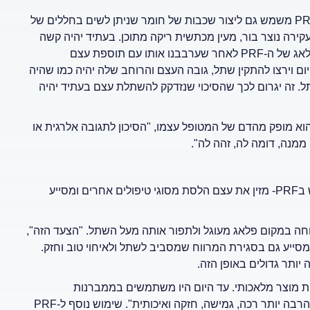
אחד היתרונות הוא היכולת של החומר לסייע בעיצוב הרקמות. ה-PRF משמש גם ליצור שכבות של חומר שניתן לשים בחללים של
רה נוצר בור, מעין מכתשית ריקה מתוכן. בעתיד יהיה קשה
להתקין שתל ויהיה צורך בהשתלת עצם. אולם, אם נוסיף את אותו פלאג של ה-PRF לאחר שערבבנו אותו עם תוספת עצם
ום וירצו להתקין שתל, גובה העצם והרוחב שלה יהיה כמו שהיה
ל. זה יגרום לכך שהסיכוי שנזדקק להשתלת עצם בעתיד יהיה
הוא מופק מהדם של המטופל עצמו, "הסיכון לתגובה אלרגית או
ממנה, דומה לה, זהה לה".
PRF משפר מאוד את שיעור ההצלחה של השתלות שיניים. השימוש בPRF- מזין את עצם הלסת מסוגי טיפולים אחרים ומסייע
חה במקום פלאג מעוגל ולתפור אותה מעל השתל. "הצעד הזה",
א מסייע גם בסגירת המרווח שמסביב לשתל ולאיחוי טוב וחזק.
ותר גדולים באופן הזה.
ת מוצר מלאכותי. עד היום היו משתמשים בממברנות
מלאכותיות לכיסוי שתלים, וכעת ניתן לייצר אותן מהדם שלנו בצורה הרבה יותר רכה, גמישה, חזקה ואיכותית". שימוש נוסף ל-PRF