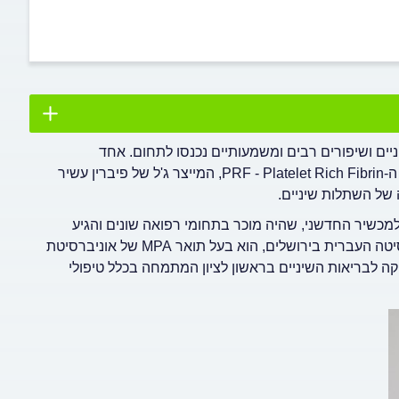
יים ושיפורים רבים ומשמעותיים נכנסו לתחום. אחד
מהמכשירים המתקדמים שהיכה גלים ברפואת השיניים הוא מכשיר ה-PRF - Platelet Rich Fibrin, המייצר ג'ל של פיברין עשיר
 של השתלות שיניים.
למכשיר החדשני, שהיה מוכר בתחומי רפואה שונים והגיע
לאחרונה גם לתחום רפואת השיניים. ד"ר אלטברגר, בוגר האוניברסיטה העברית בירושלים, הוא בעל תואר MPA של אוניברסיטת
יקה לבריאות השיניים בראשון לציון המתמחה בכלל טיפולי