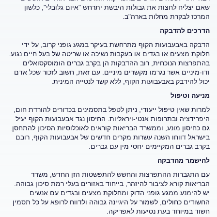
שאם יצליח לחצות את גבולות היבשת יתרחש "איום גלובלי", כלשון
המרכז לבקרת מחלות בארה"ב.
הדרכים להדבקה
הדבקה באבעבועות הקוף מתרחשת בעיקר במגע גופני קרוב, על ידי
חלוקת מצעים או בגדים או בעקבות נשיכה או שריטה של בעל חיים נגוע.
בהתפרצות הנוכחית, רוב ההדבקות הן בקרב גברים הומוסקסואלים
ודו-מיניים אשר נגרמו מקשרים מיניים. עם זאת, חשוב לזכור שכל אדם
יכול להידבק באבעבועות הקוף, ללא קשר לנטייה המינית.
מניעה וטיפול
למרות שאין טיפול ייעודי, ניתן לטפל בתסמינים בכדורים להורדת חום,
היפרידציה ובתרופות אנטי-ויראליות. החיסון נגד אבעבועות הקוף יעיל
גם כחיסון מונע, וממשרד הבריאות קוראים לאוכלוסיות הסיכון להתחסן.
בישראל דווחו השנה עשרות מקרים חדשים של אבעבועות הקוף, רובם
בקרב גברים המקיימים יחסי מין עם גברים.
להישמר מהדבקה
עם התגברות ההתפרצות והחשש להתפשטות הזן החדש, משרד
הבריאות קורא לציבור להיזהר, בייחוד באזורים בעלי רמת סיכון גבוהה.
יש להימנע ממגע גופני הדוק ומחלוקת מצעים ובגדים עם אנשים
החשודים כחולים, לשמור על היגיינה גבוהה ולדווח לרופא על כל תסמין
חשוד במיוחד בעת נסיעות לאפריקה.