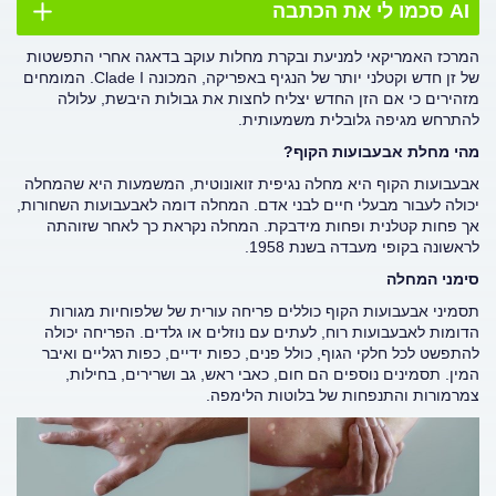
AI סכמו לי את הכתבה
המרכז האמריקאי למניעת ובקרת מחלות עוקב בדאגה אחרי התפשטות
של זן חדש וקטלני יותר של הנגיף באפריקה, המכונה Clade I. המומחים
מזהירים כי אם הזן החדש יצליח לחצות את גבולות היבשת, עלולה
להתרחש מגיפה גלובלית משמעותית.
מהי מחלת אבעבועות הקוף?
אבעבועות הקוף היא מחלה נגיפית זואונוטית, המשמעות היא שהמחלה
יכולה לעבור מבעלי חיים לבני אדם. המחלה דומה לאבעבועות השחורות,
אך פחות קטלנית ופחות מידבקת. המחלה נקראת כך לאחר שזוהתה
לראשונה בקופי מעבדה בשנת 1958.
סימני המחלה
תסמיני אבעבועות הקוף כוללים פריחה עורית של שלפוחיות מגורות
הדומות לאבעבועות רוח, לעתים עם נוזלים או גלדים. הפריחה יכולה
להתפשט לכל חלקי הגוף, כולל פנים, כפות ידיים, כפות רגליים ואיבר
המין. תסמינים נוספים הם חום, כאבי ראש, גב ושרירים, בחילות,
צמרמורות והתנפחות של בלוטות הלימפה.