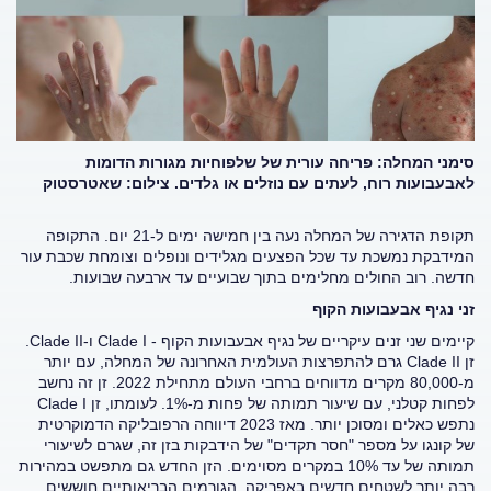
סימני המחלה:
פריחה עורית של שלפוחיות מגורות הדומות
לאבעבועות רוח, לעתים עם נוזלים או גלדים. צילום: שאטרסטוק
תקופת הדגירה של המחלה נעה בין חמישה ימים ל-21 יום. התקופה
המידבקת נמשכת עד שכל הפצעים מגלידים ונופלים וצומחת שכבת עור
חדשה. רוב החולים מחלימים בתוך שבועיים עד ארבעה שבועות.
זני נגיף אבעבועות הקוף
קיימים שני זנים עיקריים של נגיף אבעבועות הקוף - Clade I ו-Clade II.
זן Clade II גרם להתפרצות העולמית האחרונה של המחלה, עם יותר
מ-80,000 מקרים מדווחים ברחבי העולם מתחילת 2022. זן זה נחשב
לפחות קטלני, עם שיעור תמותה של פחות מ-1%. לעומתו, זן Clade I
נתפש כאלים ומסוכן יותר. מאז 2023 דיווחה הרפובליקה הדמוקרטית
של קונגו על מספר "חסר תקדים" של הידבקות בזן זה, שגרם לשיעורי
תמותה של עד 10% במקרים מסוימים. הזן החדש גם מתפשט במהירות
רבה יותר לשטחים חדשים באפריקה. הגורמים הבריאותיים חוששים