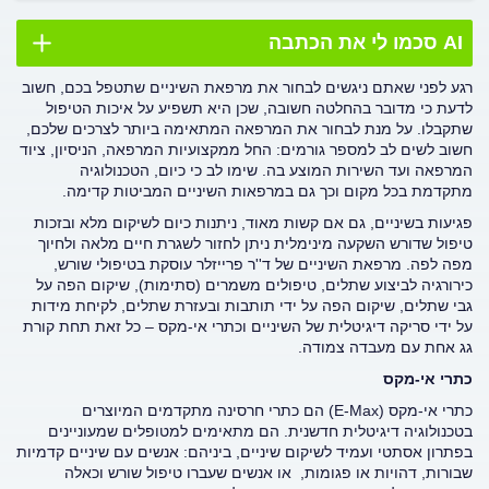
AI סכמו לי את הכתבה
רגע לפני שאתם ניגשים לבחור את מרפאת השיניים שתטפל בכם, חשוב
לדעת כי מדובר בהחלטה חשובה, שכן היא תשפיע על איכות הטיפול
שתקבלו. על מנת לבחור את המרפאה המתאימה ביותר לצרכים שלכם,
חשוב לשים לב למספר גורמים: החל ממקצועיות המרפאה, הניסיון, ציוד
המרפאה ועד השירות המוצע בה. שימו לב כי כיום, הטכנולוגיה
מתקדמת בכל מקום וכך גם במרפאות השיניים המביטות קדימה.
פגיעות בשיניים, גם אם קשות מאוד, ניתנות כיום לשיקום מלא ובזכות
טיפול שדורש השקעה מינימלית ניתן לחזור לשגרת חיים מלאה ולחיוך
מפה לפה.
מרפאת השיניים של ד''ר פרייזלר עוסקת בטיפולי שורש,
כירורגיה לביצוע שתלים, טיפולים משמרים (סתימות), שיקום הפה על
גבי שתלים, שיקום הפה על ידי תותבות ובעזרת שתלים, לקיחת מידות
על ידי סריקה דיגיטלית של השיניים וכתרי אי-מקס – כל זאת תחת קורת
גג אחת עם מעבדה צמודה.
כתרי אי-מקס
כתרי אי-מקס (E-Max) הם כתרי חרסינה מתקדמים המיוצרים
בטכנולוגיה דיגיטלית חדשנית. הם מתאימים למטופלים שמעוניינים
בפתרון אסתטי ועמיד לשיקום שיניים, ביניהם: אנשים עם שיניים קדמיות
שבורות, דהויות או פגומות, או אנשים שעברו טיפול שורש וכאלה