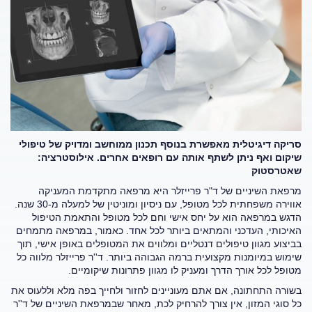
סריקה דיגיטלית מאפשרת בנוסף תכנון ממוחשב ומדויק של טיפולי
שיקום ואף ניתן לשתף אותה עם רופאים אחרים. אילוסטרציה:
שאטרסטוק
מרפאת השיניים של ד"ר פרייזלר היא מרפאה מתקדמת המעניקה
אווירה משפחתית לכל מטופל, עם ניסיון ומוניטין של למעלה מ-30 שנה.
הדגש במרפאה הוא על יחס אישי וחם לכל מטופל והתאמת הטיפול
האיכותי, העדכני והמתאים ביותר לכל אחד. כאמור, במרפאה מתמחים
בביצוע מגוון טיפולים דנטליים ומלווים את המטופלים באופן אישי, תוך
שימוש במיומנות מקצועית ברמה הגבוהה ביותר. ד''ר פרייזלר מלווה כל
מטופל לכל אורך הדרך ומעניק לו מגוון פתרונות שיקומיים.
בשורה התחתונה, אם אתם מעוניינים לחזור ולחייך בפה מלא וללעוס את
כל סוגי המזון, אין צורך להרחיק לכת, מאחר שבמרפאת השיניים של ד''ר