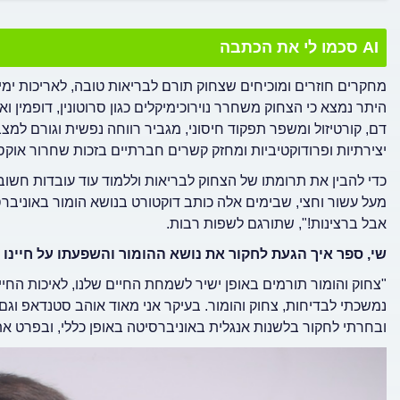
AI סכמו לי את הכתבה
מחקרים חוזרים ומוכיחים שצחוק תורם לבריאות טובה, לאריכות ימי
היתר נמצא כי הצחוק משחרר נוירוכימיקלים כגון סרוטונין, דופמי
דם, קורטיזול ומשפר תפקוד חיסוני, מגביר רווחה נפשית וגורם למ
יצירתיות ופרודוקטיביות ומחזק קשרים חברתיים בזכות שחרור אוקסי
כדי להבין את תרומתו של הצחוק לבריאות וללמוד עוד עובדות חשובו
מעל עשור וחצי, שבימים אלה כותב דוקטורט בנושא הומור באוניברס
אבל ברצינות!", שתורגם לשפות רבות.
שי, ספר איך הגעת לחקור את נושא ההומור והשפעתו על חיינו
"צחוק והומור תורמים באופן ישיר לשמחת החיים שלנו, לאיכות החיים שלנו,
נמשכתי לבדיחות, צחוק והומור. בעיקר אני מאוד אוהב סטנדאפ וג
ובחרתי לחקור בלשנות אנגלית באוניברסיטה באופן כללי, ובפרט 