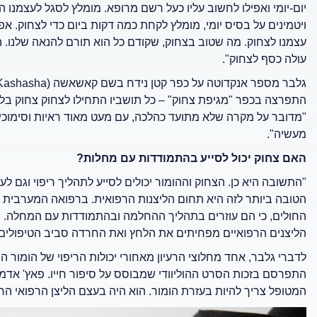
יום-יומי ואפילו לחשוב עליו כעל רשם מרופא. מומלץ לסגל לעצמנו 
ויטמינים על בסיס יומי, מומלץ לקחת כמה דקות ביום כדי לצחוק. 
עצמנו לצחוק. מה שטוב בצחוק, שקודם כל הוא תורם להנאה שלנו. הוא
עולה כסף לצחוק".
התפרצה בכפר "מגיפת צחוק" – כל תושביו התחילו לצחוק צחוק בלת
"מדובר על מקרה שלא מתועד כהלכה, עם מעט מאוד ראיות וסימוכין",
מעשיה".
האם צחוק יכול לסייע בהתמודדות עם מחלות?
"התשובה היא כן. הצחוק וההומור יכולים לסייע לתהליך ריפוי וגם
הטובה ביותר לזה היא תחום הליצנות הרפואית. ברפואה המערבית ה
החולים, כי הם עוזרים בתהליך ההחלמה ובהתמודדות עם המחלה. בית
הליצנים הרפואיים מפחיתים את הלחץ ואת החרדה סביב הטיפולים
לדברי גלבר, אחד מחלוצי הרעיון מאחורי יכולות הריפוי של הומור 
התפרסם בזכות הסרט ההוליוודי שמבוסס על סיפור חייו. פאץ' אדמ
המטופל צריך להיות בעזרת הומור. הוא היה בעצם הליצן הרפואי הראש