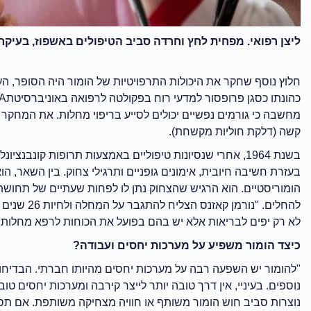
ליצן רפואי. מפחית לחץ וחרדה סביב הטיפולים באשפוז, בעיק
חלוץ נוסף שחקר את היכולות התרפויטיות של הומור היה הסופר, העית
מחשבה כי גורמים נפשיים יכולים לסייע בריפוי מחלות. את המחקר
קשה (דלקת חוליות מקשחת).
בשנת 1964, אחרי שנסיונות טיפוליים באמצעות תרופות קונבנצ
בעזרת חשיבה חיובית, אימונים גופניים ותרגילי צחוק. בין השאר, 
הומוריסטיים. הוא הרגיש שהצחוק נתן לו לפחות שעתיים של תחושת 
להחלים. "נו
לא רק יפים לבריאות אלא יש בהם בפועל את הכוחות לרפא מחלות"
כיצד הומור משפיע על מערכות יחסים ועבודה?
"להומור יש השפעה רבה על מערכות יחסים מהיותו חברתי. הבדיחו
נוספים. בעיניי, אין דרך טובה יותר לייצר קירבה ומערכות יחסים 
נוצרות סביב חוש הומור משותף או חוויה מצחיקה משותפת. אם תס