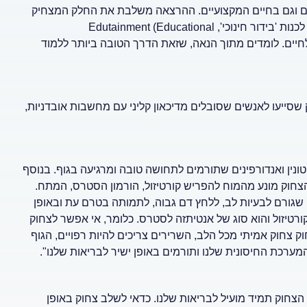
יים וגם בחיים המקצועיים. ההרצאה משלבת את החלק המצחיק
והבידורי אבל גם מדובר על הרצאה עם ערך פרקטי. מה שאני אוהב לכנות 'בידור חינוכי', Edutainment (Educational
ך מעשי לחיים. לומדים מתוך הנאה, שזאת הדרך הטובה ביותר ללמוד
 שסייעו לאנשים שסובלים מדיכאון קליני עם מחשבות אובדניות,
טונין ואנדורפינים שתורמים לתחושה טובה ומרגיעה בגוף. בנוסף
צחוק מונע מהמוח להפריש קורטיזול, הורמון הסטרס, המתח.
שגורם לבעיות לב, ללחץ דם גבוה, לתמותה בטרם עת ובאופן
ורטיזול והוא סוג של אנטיתזה לסטרס. כלומר, אי אפשר לצחוק
ק צחוק אמיתי מכל הלב, השרירים צריכים להיות רפויים, הגוף
המערכת החיסונית שלנו ותורמים באופן ישיר לבריאות שלנו".
הצחוק תמיד מועיל לבריאות שלנו. כדאי לשלב צחוק באופן