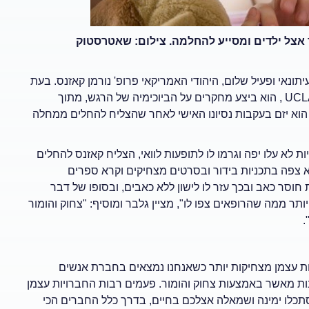
ר אצל ילדים ומסייע להחלמה. צילום: שאטרסטוק
ונאי ופעיל שלום, היהודי האמריקאי פרופ' נורמן קאזנס. בעת
כהונתו כסגן פרופסור למדעי רוח בפקולטה לרפואה באוניברסיטתUCLA , הוא ביצע מחקרים על הביוכימיה של הרגש, מתוך
 הוא יזם בעקבות נסיונו האישי לאחר שהצליח להחלים ממחלה
יונליות לא עלו יפה וגרמו לו לתופעות לוואי, הצליח קאזנס להחלים
הוא צפה בתכניות בידור ובסרטים מצחיקים וקרא ספרים
חוסר כאב ובכך עזר לו לישון ללא כאבים, ובסופו של דבר
רמן קאזנס הצליח להתגבר על המחלה ולחיות 26 שנים יותר ממה שהרופאים צפו לו", מציין גלבר ומוסיף: "צחוק והומור
.
ת עצמן מצחיקות יותר כשאנחנו נמצאים בחברת אנשים
טובות מאשר באמצעות צחוק והומור. פעמים רבות החברויות עצמן
תכלו ימינה ושמאלה אצלכם בחיים, בדרך כלל החברים הכי