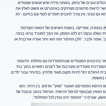
הרגלים טובים של צחוק. באותה מידה שיש אנשים שנוטלים
אפשר לראות סרטונים מצחיקים באינטרנט או פשוט לאלץ את
 גם טבעי, אין צורך להכניס חומרים לגוף וגם בחינם - לא
גלבר מספר אנקדוטה על כפר קטן נידח בשם קאשאשה (Kashasha) בטנזניה, אפריקה. בשנות השישים של המאה הקודמת
י נשלט ובקול רם ללא הפסק, וזה הפך למטרד נוראי בכפר.
 אומר גלבר, "ולכן הסיפור הזה הוא יותר אגדה אורבנית או
 לעזור בהיבטים המנטליים שבהתמודדות עם מחלות. הדוגמה
מודרנית מעודדים מעורבות של ליצנים רפואיים בתוך בתי
 החולים יכול להיות מקום מאוד מלחיץ, במיוחד עבור ילדים.
 באשפוז.
הוא הרופא המפורסם האנטר "פאץ'" אדמס. בין היתר, הוא
ס האמין שבנוסף לטיפול תרופתי, הטיפול בכאב ובסבל של
ון, שגרס כי "ההומור הינו נוגדן לכל המחלות".