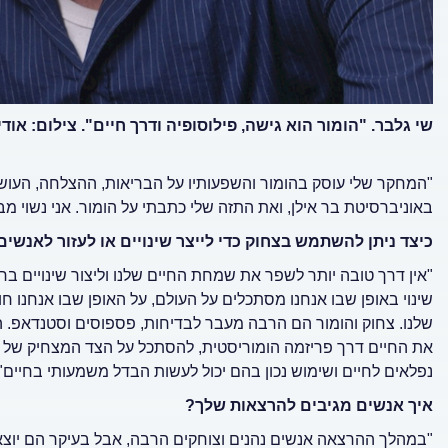
שי גלבר. "הומור הוא גישה, פילוסופיה ודרך חיים". צילום: אודי 
"המחקר שלי עוסק בהומור והשפעותיו על הבריאות, ההצלחה, העושר 
באוניברסיטת בר אילן, ואת התזה שלי כתבתי על הומור. אני נשוי מ
כיצד ניתן להשתמש בצחוק כדי לייצר שינויים או לעזור לאנשים 
"אין דרך טובה יותר לשפר את שמחת החיים שלנו וליצור שינויים בחי
שינוי באופן שבו אנחנו מסתכלים על העולם, על האופן שבו אנחנו ח
שלנו. צחוק והומור הם הרבה מעבר לבדיחות, פספוסים וסטנדאפ. הומ
את החיים דרך פריזמה הומוריסטית, להסתכל על הצד המצחיק של ה
נפלאים לחיים ושימוש נכון בהם יכול לעשות הבדל משמעותי בחיים"
איך אנשים מגיבים להרצאות שלך?
"במהלך ההרצאה אנשים נהנים וצוחקים הרבה, אבל בעיקר הם יוצא