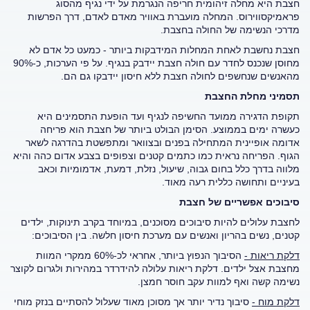
חצבת היא מחלה זיהומית חריפה הנגרמת על ידי נגיף מהסוג
פראמיקסווירוס. המחלה מועברת באוויר מאדם לאדם, דרך הפרשות
מדרכי הנשימה של החולה בחצבת.
חצבת נחשבת לאחת המחלות המידבקות ביותר - כמעט כל אדם לא
מחוסן שנכנס לחדר עם חולה חצבת יידבק בנגיף. על פי הערכות, כ-90%
מהאנשים שנחשפים לחולה חצבת ללא חיסון יידבקו גם הם.
תסמיני מחלת החצבת
תקופת הדגירה ממועד החשיפה לנגיף ועד הופעת התסמינים היא
כעשרה ימים בממוצע. הסימן הבולט ביותר של חצבת הוא פריחה
אדומה אופיינית המתחילה בפנים ובצוואר ומתפשטת בהדרגה לשאר
הגוף. הפריחה נראית כמו כתמים קטנים וצפופים בצבע אדום כהה והיא
מלווה בדרך כלל בחום גבוה, שיעול, נזלת, דמעת, אדמומיות וכאב
בעיניים ותחושה כללית רעה מאוד.
סיבוכים אפשריים של חצבת
לחצבת עלולים להיות סיבוכים מסוכנים, במיוחד בקרב תינוקות, ילדים
קטנים, נשים בהריון ואנשים עם מערכת חיסון חלשה. בין הסיבוכים:
דלקת ריאות -
הסיבוך הנפוץ ביותר, אחראי לכ-60% ממקרי המוות
מחצבת אצל ילדים. דלקת ריאות עלולה להידרדר במהירות ולגרום לקוצר
נשימה קשה ואף למוות עקב חוסר חמצן.
דלקת מוח -
סיבוך נדיר יותר אך מסוכן מאוד שעלול להסתיים בנזק מוחי