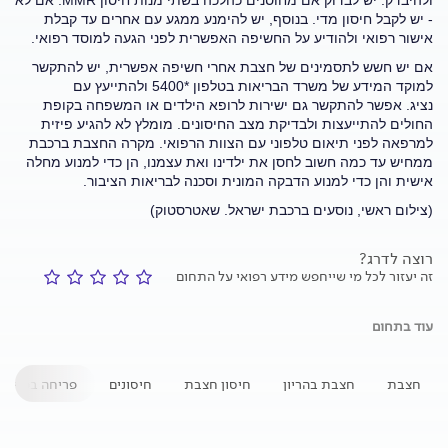
ולהיבדק. יש לבדוק אם מחוסנים כהלכה בשתי מנות חיסון MMR. אם לא
- יש לקבל חיסון מדי. בנוסף, יש להימנע ממגע עם אחרים עד קבלת
אישור רפואי ולהודיע על החשיפה האפשרית לפני הגעה למוסד רפואי.
אם יש חשש לתסמינים של חצבת אחרי חשיפה אפשרית, יש להתקשר
למוקד המידע של משרד הבריאות בטלפון *5400 ולהתייעץ עם
נציג. אפשר להתקשר גם ישירות לרופא הילדים או המשפחה בקופת
החולים להתייעצות ולבדיקת מצב החיסונים. מומלץ לא להגיע פיזית
למרפאה לפני תיאום טלפוני עם הצוות הרפואי. מקרה החצבת ברכבת
ממחיש עד כמה חשוב לחסן את ילדינו ואת עצמנו, הן כדי למנוע מחלה
אישית והן כדי למנוע הדבקה המונית וסכנה לבריאות הציבור.
(צילום ראשי, נוסעים ברכבת ישראל. שאטרסטוק)
רוצה לדרג?
זה יעזור לכל מי שייחפש מידע רפואי על התחום
עוד בתחום
חצבת
חצבת בהריון
חיסון חצבת
חיסונים
פריחה בפנים