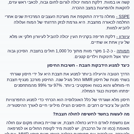
קשה או במוות. דלקת המוח יכולה לגרום לחום גבוה, לכאבי ראש עזים,
להקאות ולהפרעות במצב ההכרה.
SSPE
-
מחלה נדירה התוקפת את מערכת העצבים המרכזית שנים אחרי
החלמה לכאורה מחצבת. היא גורמת לנזק הדרגתי של המוח ועלולה
להביא למוות.
עיוורון -
דלקת חריפה בקרנית העין יכולה להוביל לעיוורון חלקי או מלא
של עין אחת או שתיים.
תמותה
- כ-1-2 מקרי מוות מתוך כל 1,000 חולים בחצבת. הסיכון גבוה
יותר אצל תינוקות וילדים קטנים.
כיצד למנוע הידבקות חצבת - חשיבות החיסון
הדרך הטובה והיעילה ביותר למנוע את חצבת היא על ידי חיסון שגרתי
בשתי מנות של חיסון MMR החל מגיל שנה. החיסון מורכב מנגיף חצבת
חי-מוחלש והוא בטוח ואפקטיבי ביותר. 97% עד 99% מהמתחסנים
יפתחו חסינות כנגד המחלה.
חיסון מלא ושגרתי של כלל האוכלוסיה הוא הכרחי כדי למנוע התפרצויות
ולהגן על ציבורים רחבים. חיסונים הצילו מיליוני חיים לאורך ההיסטוריה.
מה לעשות בחשד לחשיפה לחולה חצבת?
אם נחשפת לאדם הידוע כחולה חצבת, או שהיית באותו מקום עם חולה
מאומת (כמו זה על הרכבת), יש לפנות מיד לקופת החולים או למרפאה