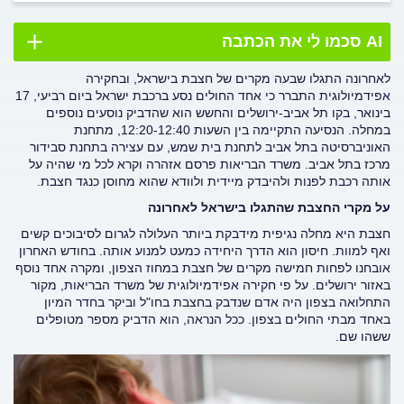
AI סכמו לי את הכתבה
לאחרונה התגלו שבעה מקרים של חצבת בישראל, ובחקירה
אפידמיולוגית התברר כי אחד החולים נסע ברכבת ישראל ביום רביעי, 17
בינואר, בקו תל אביב-ירושלים והחשש הוא שהדביק נוסעים נוספים
במחלה. הנסיעה התקיימה בין השעות 12:20-12:40, מתחנת
האוניברסיטה בתל אביב לתחנת בית שמש, עם עצירה בתחנת סבידור
מרכז בתל אביב. משרד הבריאות פרסם אזהרה וקרא לכל מי שהיה על
אותה רכבת לפנות ולהיבדק מיידית ולוודא שהוא מחוסן כנגד חצבת.
על מקרי החצבת שהתגלו בישראל לאחרונה
חצבת היא מחלה נגיפית מידבקת ביותר העלולה לגרום לסיבוכים קשים
ואף למוות. חיסון הוא הדרך היחידה כמעט למנוע אותה. בחודש האחרון
אובחנו לפחות חמישה מקרים של חצבת במחוז הצפון, ומקרה אחד נוסף
באזור ירושלים. על פי חקירה אפידמיולוגית של משרד הבריאות, מקור
התחלואה בצפון היה אדם שנדבק בחצבת בחו"ל וביקר בחדר המיון
באחד מבתי החולים בצפון. ככל הנראה, הוא הדביק מספר מטופלים
ששהו שם.