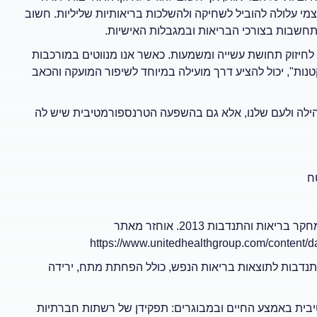
י עלולה להוביל לשחיקה ולהשלכות בריאותיות שליליות. חשוב
חשבות בצורכי הבריאות ובמגבלות האישיות.
לחיזוק תחושת עשייה ומשמעות. כאשר אנו מנווטים במורכבות
ות", יכול להציע דרך מועילה במיוחד לשיפור המועקה והכאב
ילה ולעם שלנו, אלא גם בהשפעה הטרנספורמטיבית שיש לה
ח
קבוצת UnitedHealth. (2013). לעשות טוב זה טוב בשבילך: מחקר בריאות והתנדבות 2013. אוחזר מאתר
https://www.unitedhealthgroup.com/content
UnitedHeal בוחן את הקשר בין התנדבות לתוצאות בריאות הנפש, כולל הפחתת מתח, ירידה
H). התנדבות ורווחה סובייקטיבית באמצע החיים ובמבוגרים: תפקידן של רשתות חברתיות