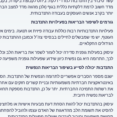
קשר סיבתי בין התנדבות למדדי דלקת: ביחס לקבוצת ביקורת, בקב
מדד חשוב לרמת דלקתיות כללית בגוף (ולכן מהווה מדד למצב הברי
יותר בקרב אנשים העוסקים בעבודה התנדבותית.
גורמים לשיפור הבריאות בפעילויות התנדבות
פעילויות התנדבותיות רבות כוללות עבודה פיזית או תנועה. בימים א
העוטף, יש מי שמבשלים לחיילים בבסיסי צה"ל וכמובן ההתנדבות למ
הגידולים החקלאיים.
עיסוק בפעילות גופנית סדירה יכול לעזור לשפר את בריאות הלב וכ
לכך, התרומה היא גם נפשית כיוון שידוע שפעילות גופנית משפיעה 
התנדבות יכולה לסייע בשיפור הבריאות הנפשית
ישנם מספר הסברים אפשריים לתרומה הנפשית של התנדבות. הסבר
באינטראקציות חברתיות משמעותיות ובניית קשרים חזקים עם אחר
את רשתות התמיכה החברתיות. יתר על כן, התנדבות מספקת תחושת
לבריאות נפשית חיובית.
עיסוק בהתנדבות יכול להוות הסחת דעת מבעיות אישיות או מלחצים 
להסיט את תשומת הלב מהדאגות של האדם עצמו ולהוביל להפחתת 
תחושת משמעות וחיבור לערכים שעולים מפעילות התנדבותית.