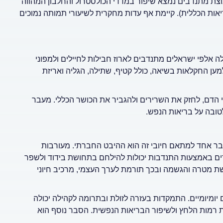
וצת מתנדבים נמצא שיפור במדדי הכולסטרול והחלבון המהווה
אות הכללית). קיימת אף עדות מחקרית לשיעורי תמותה נמוכים
לה אלפי ישראלים מתנדבים לארוז חבילות לחיילים ולמפוני
ען החקלאות בשיאה, כולל קטיף, שתילה, הגליה ואריזת
לי הדם, לחזק את השרירים ולהגביר את הכושר הכללי. מעבר
לטובה על בריאות הנפש.
 אחד למתאם חיובי זה הוא ההיבט החברתי. מעורבות
ים באמצעות התנדבות יכולות להילחם בתחושת בידוד ולשפר
 מטרה והגשמה ובכך תורמת לערך העצמי, מרכיב חיוני
יומיומיים. התמקדות בעזרה לזולת ובתרומה לקהילה יכולה
רמות הלחץ ולשיפור הבריאות הנפשית. הסבר נוסף הוא