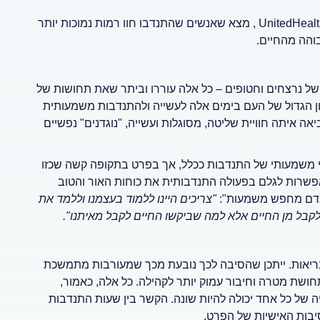
קיימים לא מעט מחקרים בנושא. אחד מהם, שנערך על ידי UnitedHealth Group , מצא שאנשים שהתנדבו חוו רמות נמוכות יותר
בוהה מהחיים.
ל נרצחים וחטופים – כל אלה עוררו וביתר שאת תחושות של
ון הגדול של העם בימים אלה לעשייה ולהתנדבות משמעותית
 איתה חוויית שליטה, מסוגלות ועשייה, "נוגדנים" נפשיים
י משמעותי של התנדבות ככלל, אך בפרט בתקופה קשה שכזו
אפשרות לגלם בפעולה התנדבותית את כוחות האור והטוב
האדם מחפש משמעות":
"צריכים היינו ללמוד בעצמנו וללמד את
לקבל מן החיים אלא למה שביקשו החיים לקבל מאיתנו".
ריאות. ייתכן שהסיבה לכך נובעת מכך שמעורבות מתמשכת
שת מטרה וחיבור עמוק יותר לקהילה. כל אלה, כאמור,
ה של כל אחד יכולה להיות שונה. הקשר בין שעות התנדבות
יבות האישיות של הפרט.