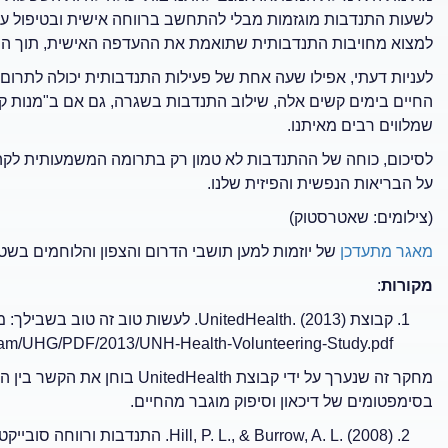
לשעות התנדבות מוגזמות מבלי להתחשב ברווחה אישית ובטיפול עצמ
למצוא מחויבות התנדבותית שתואמת את ההעדפה האישית, תוך הת
לעניות דעתי, אפילו שעה אחת של פעילות התנדבותית יכולה לתרום 
החיים בימים קשים אלה, שילוב התנדבות בשגרה, גם אם ב"מנות קטנ
שמלווים רבים מאיתנו.
לסיכום, כוחה של ההתנדבות לא טמון רק בתרומה המשמעותית לקה
על הבריאות הנפשית והפיזית שלנו.
(צילומים: שאטרסטוק)
מאגר מתעדכן
של יוזמות למען תושבי הדרום והצפון והלוחמים בשט
מקורות
:
/dam/UHG/PDF/2013/UNH-Health-Volunteering-Study.pdf
מחקר זה שנערך על ידי קבוצת th
בסימפטומים של דיכאון וסיפוק מוגבר מהחיים.
ill, P. L., & Burrow, A. L. (2008