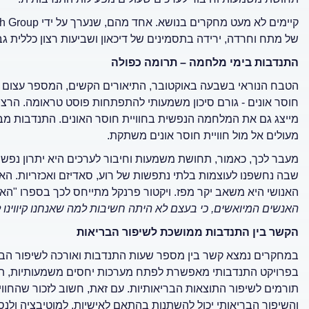
של מתח וחרדה, ירידה בתסמינים של דיכאון ושביעות רצון כללית ג
התנדבות בימי מלחמה – תרומה כפולה
הטבח הנוראי בשבעה באוקטובר, התיאורים הקשים, המספר עצום ש
חוסר אונים - גורם סיכון משמעותי להתפתחות פוסט טראומה. הרצ
מייצג גם את המלחמה הנפשית בחוויית חוסר האונים. התנדבות מביאה
מעולים אל מול חוויית חוסר אונים משתקת.
מעבר לכך, כאמור, תחושת משמעות וחיבור לערכים היא יתרון נפש
שבה נחשפנו לעוצמות בלתי נתפשות של רוע, סאדיזם ואכזריות. ה
האנושי היא משאב יקר מפז. ויקטור פרנקל מתייחס לכך בספרו "
האנשים המיואשים, כי בעצם לא היתה חשיבות למה שאנחנו קיווינו 
הקשר בין התנדבות ממושכת לשיפור הבריאות
במחקרים נמצא קשר בין מספר שעות התנדבות ואורכה לשיפור הב
בפרויקט התנדבותי מאפשרת לפתח מערכות יחסים משמעותיות, תחו
תורמים לשיפור התוצאות הבריאותיות. עם זאת, חשוב לזכור שהחווי
והשיפור הבריאותי יכול להשתנות בהתאם לאישיות, למוטיבציה ולנס