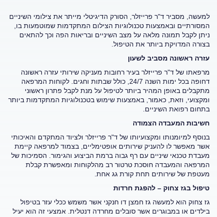
למעשה, מסביר ד"ר פרייזלר, הסורק הדיגיטלי מייתר את צילומי השיניים
המסורתיים ובאמצעות טכנולוגיות הצילום המתקדמות שמוטמעות בו,
ניתן לקבל תמונה מלאה על מצב השיניים ובריאות הפה וכך להתאים
בצורה המדויקת ביותר את הטיפול.
עזרה ראשונה מסביב לשעון
מרפאתו של ד"ר פרייזלר בעיר רחובות מעניקה שירותי עזרה ראשונה
דחופה בכל ימות השנה 24/7, כולל שבתות וחגים. לקוחות המרפאה
מתקבלים באופן המהיר ביותר לטיפול על מנת לקבל פתרון ראשוני
ומקצועי, וזאת, כאמור, באמצעות שימוש בטכנולוגיות המתקדמות ביותר
בתחום רפואת השיניים.
חשיבות המעבדה הצמודה
בנוסף למיומנותו ומקצועיותו של ד"ר פרייזלר ולציוד המתקדם והאיכותי
אשר מאפשר לו להעניק שירותים אופטימליים, בצמוד למרפאה קיימת
מעבדת טכנאי שיניים עם רף גבוה ברמת הביצוע והגימור. הסמיכות של
המרפאה והמעבדה חוסכת טרטור רב מהלקוחות ומאפשרת קבלת
מעטפת של שירותים תחת קורת גג אחת.
טיפול בגז צחוק – להפגת חרדות
גז צחוק הוא למעשה גז חמצן דו חנקני אשר משמש ככלי עזר בטיפול
בילדים או במבוגרים אשר סובלים מחרדה ‏דנטלית. אמצעי זה הוא יעיל