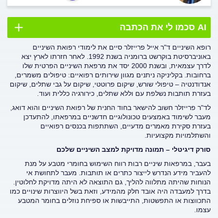
AI סכמו לי את הכתבה
רופא השיניים ד"ר אייל פרייזלר סיים את לימודי רפואת השיניים
באוניברסיטת בוקרשט ברומניה בשנת 1992. לאחר חזרתו לארץ יצא
לדרך עצמאית, ובשנת 2000 יסד את מרפאת השיניים הפרטית שלו
ברחובות. בקליניקה ניתנים מגוון שירותים רפואיים: טיפולים משמרים,
אנדודנטיה – טיפולי שורש, שיקום פרוטטי, שיקום על גבי שתלים, שיקום
בעזרת תותבות נשלפת עם וללא שתלים, כירורגיה כללית ועוד.
לד"ר פרייזלר חשוב להישאר בחוד החנית של רפואת השיניים והוא דואג,
מעבר לשימוד באמצעים טכונולוגיים חדשניים במרפאתו, להתעדכן
בעזרת סקירת מאמרים מדעיים, השתתפות בכנסים רפואיים
והשתלמויות מקצועיות.
סורק דיגיטלי – תמונה מדויקת למצב השיניים שלכם
בעבר, במרפאות שיניים רבות רווח השימוש בחומרי מטבע על מנת
להעביר מידע הנדרש לייצור כתרים או תותבות. מעבר לתחושת אי
הנוחות שהיתה מתלווה להליך, גם התוצאה לא היתה מדויקת לחלוטין.
בדרך למעבדה היה אובד חלק מהמידע, וזאת בשל היווצרות שינויים כמו
התכווצות או התפשטות, התייבשות או ספיחת נוזלים בחומר המטבע
עצמו.