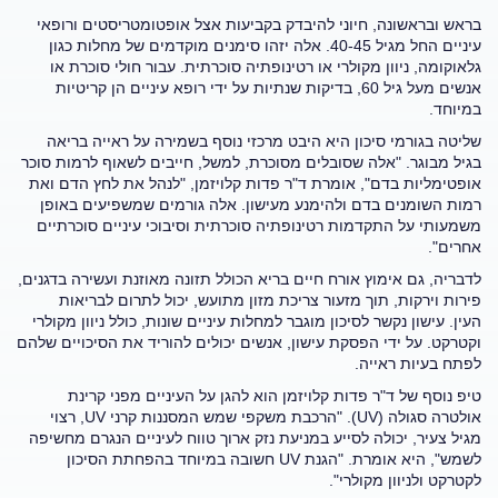
בראש ובראשונה, חיוני להיבדק בקביעות אצל אופטומטריסטים ורופאי
עיניים החל מגיל 40-45. אלה יזהו סימנים מוקדמים של מחלות כגון
גלאוקומה, ניוון מקולרי או רטינופתיה סוכרתית. עבור חולי סוכרת או
אנשים מעל גיל 60, בדיקות שנתיות על ידי רופא עיניים הן קריטיות
במיוחד.
שליטה בגורמי סיכון היא היבט מרכזי נוסף בשמירה על ראייה בריאה
בגיל מבוגר. "אלה שסובלים מסוכרת, למשל, חייבים לשאוף לרמות סוכר
אופטימליות בדם", אומרת ד"ר פדות קלויזמן, "לנהל את לחץ הדם ואת
רמות השומנים בדם ולהימנע מעישון. אלה גורמים שמשפיעים באופן
משמעותי על התקדמות רטינופתיה סוכרתית וסיבוכי עיניים סוכרתיים
אחרים".
לדבריה, גם אימוץ אורח חיים בריא הכולל תזונה מאוזנת ועשירה בדגנים,
פירות וירקות, תוך מזעור צריכת מזון מתועש, יכול לתרום לבריאות
העין. עישון נקשר לסיכון מוגבר למחלות עיניים שונות, כולל ניוון מקולרי
וקטרקט. על ידי הפסקת עישון, אנשים יכולים להוריד את הסיכויים שלהם
לפתח בעיות ראייה.
טיפ נוסף של ד"ר פדות קלויזמן הוא להגן על העיניים מפני קרינת
אולטרה סגולה (UV). "הרכבת משקפי שמש המסננות קרני UV, רצוי
מגיל צעיר, יכולה לסייע במניעת נזק ארוך טווח לעיניים הנגרם מחשיפה
לשמש", היא אומרת. "הגנת UV חשובה במיוחד בהפחתת הסיכון
לקטרקט ולניוון מקולרי".