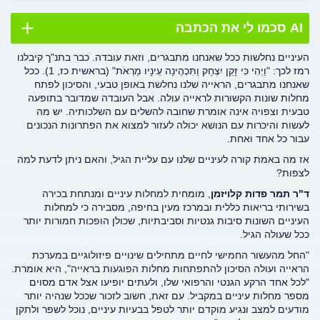
AI סכמו לי את הכתבה
העיניים נחלשות ככל שאנחנו מתבגרים, וזאת עובדה. כבר בתנ"ך קיבלנו
רמז לכך: "וַיְהִי כִּי זָקֵן יִצְחָק וַתִּכְהֶינָה עֵינָיו מֵרְאֹת" (בראשית כז, 1). ככל
שאנחנו מתבגרים, הראייה שלנו נחלשת באופן טבעי, והסיכון לפתח
מחלות שונות הקשורות לראייה עולה. אבל העובדה שמדובר בתופעה
טבעית וצפויה אינה אומרת שחובה להשלים עם השלכותיה. יש מה
לעשות והיכרות עם הנושא יכולה לעזור למצוא את הפתרונות הנכונים
עבור כל אחד ואחת.
אז מה באמת קורה לעיניים שלנו עם עליית הגיל, והאם ניתן לדעת למה
לצפות?
ד"ר תמר פדות קלויזמן
, מומחית למחלות עיניים ומנתחת בכירה
בשירותי בריאות כללית ובמרכז מעין בחיפה, מסבירה כי למחלות
העיניים השונות סיבות גנטיות וסביבתיות, שכולן הופכות חמורות יותר
ככל שעולה הגיל.
"החל מהעשור החמישי לחיים מתחילים שינויים פיזולוגיים במערכת
הראייה ועולה הסיכון להתפתחות מחלות הפוגעות בראייה", היא אומרת.
"לכל אחד הרקע הגנטי והרפואי שלו, ולעתים יופיעו אצל אדם מסוים
מספר מחלות עיניים במקביל. עם זאת, חשוב לזכור שככל שנהיה יותר
מודעים למצב ונגיע מוקדם יותר לטפל בבעיות עיניים, נוכל לשפר ולתקן