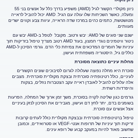
ניוון מקולרי הקשור לגיל (AMD) משפיע בדרך כלל על אנשים בני 55
ומעלה, כאשר השכיחות שלו עולה עם הגיל. AMD יכול להוביל לראייה
מטושטשת, כתמים כהים במרכז שדה הראייה, עיוות צבע וקווים ישרים
מעוותים.
ישנם שני סוגים של AMD: יבש ורטוב. מקובל לטפל ב-AMD יבש עם
ניטור וויטמינים נוגדי חמצון, בעוד AMD רטוב מצריך טיפול בזריקות תוך
עיניות של חומרים המדכאים את צמיחת כלי הדם. גורמי הסיכון ל-AMD
כוללים גיל, היסטוריה משפחתית ועישון.
מחלות עיניים כתוצאה מסוכרת
סוכרת היא מחלה נפוצה שעלולה לגרום לסיבוכים שונים הקשורים
לעיניים, כולל רטינופתיה סוכרתית ובצקת מקולרית סוכרתית. מצבים
אלה עלולים להוביל לאובדן ראייה עקב הצטברות נוזלים, בצקות
והיפרדות רשתית.
גורמים כגון שליטה לקויה בסוכרת, משך זמן ארוך של המחלה, הפרעות
בשומנים בדם, יתר לחץ דם ועישון, מגבירים את הסיכון לנזק בעיניים
אצל אנשים עם סוכרת.
טיפול ברטינופתיה סוכרתית ובבצקת מקולרית כולל לעתים קרובות
זריקות תוך עיניות של תרופות אנטי-VEGF או סטרואידים, וכמובן
שחשוב מאוד להיות במעקב קבוע של רופא עינים.