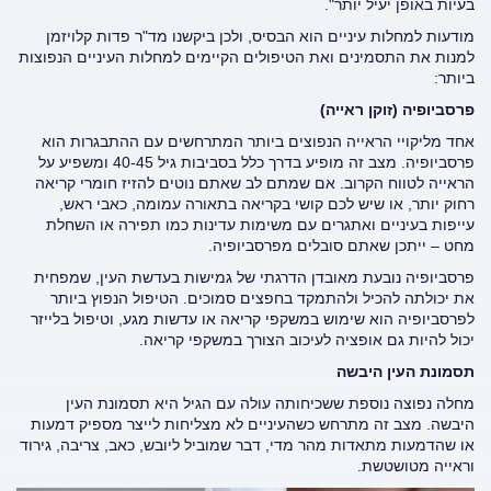
בעיות באופן יעיל יותר".
מודעות למחלות עיניים הוא הבסיס, ולכן ביקשנו מד"ר פדות קלויזמן
למנות את התסמינים ואת הטיפולים הקיימים למחלות העיניים הנפוצות
ביותר:
פרסביופיה (זוקן ראייה)
אחד מליקויי הראייה הנפוצים ביותר המתרחשים עם ההתבגרות הוא
פרסביופיה. מצב זה מופיע בדרך כלל בסביבות גיל 40-45 ומשפיע על
הראייה לטווח הקרוב. אם שמתם לב שאתם נוטים להזיז חומרי קריאה
רחוק יותר, או שיש לכם קושי בקריאה בתאורה עמומה, כאבי ראש,
עייפות בעיניים ואתגרים עם משימות עדינות כמו תפירה או השחלת
מחט – ייתכן שאתם סובלים מפרסביופיה.
פרסביופיה נובעת מאובדן הדרגתי של גמישות בעדשת העין, שמפחית
את יכולתה להכיל ולהתמקד בחפצים סמוכים. הטיפול הנפוץ ביותר
לפרסביופיה הוא שימוש במשקפי קריאה או עדשות מגע, וטיפול בלייזר
יכול להיות גם אופציה לעיכוב הצורך במשקפי קריאה.
תסמונת העין היבשה
מחלה נפוצה נוספת ששכיחותה עולה עם הגיל היא תסמונת העין
היבשה. מצב זה מתרחש כשהעיניים לא מצליחות לייצר מספיק דמעות
או שהדמעות מתאדות מהר מדי, דבר שמוביל ליובש, כאב, צריבה, גירוד
וראייה מטושטשת.