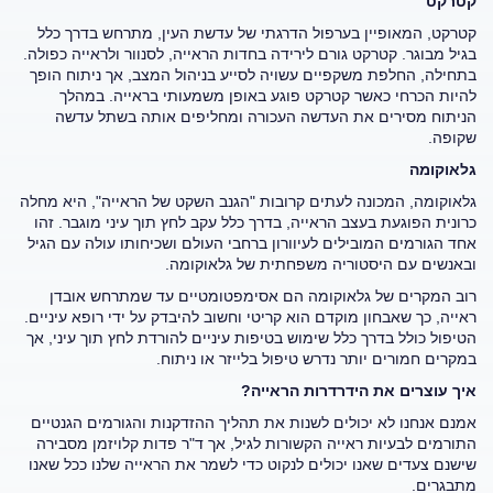
קטרקט
קטרקט, המאופיין בערפול הדרגתי של עדשת העין, מתרחש בדרך כלל
בגיל מבוגר. קטרקט גורם לירידה בחדות הראייה, לסנוור ולראייה כפולה.
בתחילה, החלפת משקפיים עשויה לסייע בניהול המצב, אך ניתוח הופך
להיות הכרחי כאשר קטרקט פוגע באופן משמעותי בראייה. במהלך
הניתוח מסירים את העדשה העכורה ומחליפים אותה בשתל עדשה
שקופה.
גלאוקומה
גלאוקומה, המכונה לעתים קרובות "הגנב השקט של הראייה", היא מחלה
כרונית הפוגעת בעצב הראייה, בדרך כלל עקב לחץ תוך עיני מוגבר. זהו
אחד הגורמים המובילים לעיוורון ברחבי העולם ושכיחותו עולה עם הגיל
ובאנשים עם היסטוריה משפחתית של גלאוקומה.
רוב המקרים של גלאוקומה הם אסימפטומטיים עד שמתרחש אובדן
ראייה, כך שאבחון מוקדם הוא קריטי וחשוב להיבדק על ידי רופא עיניים.
הטיפול כולל בדרך כלל שימוש בטיפות עיניים להורדת לחץ תוך עיני, אך
במקרים חמורים יותר נדרש טיפול בלייזר או ניתוח.
איך עוצרים את הידרדרות הראייה?
אמנם אנחנו לא יכולים לשנות את תהליך ההזדקנות והגורמים הגנטיים
התורמים לבעיות ראייה הקשורות לגיל, אך ד"ר פדות קלויזמן מסבירה
שישנם צעדים שאנו יכולים לנקוט כדי לשמר את הראייה שלנו ככל שאנו
מתבגרים.