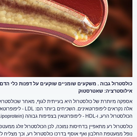
כולסטרול גבוה . משקעים שומניים שוקעים על דפנות כלי הדם
אילוסטרציה: שאטרסטוק
אספקה מיותרת של כולסטרול היא בעייתית לגוף, מאחר שכולסטרול אי
הכולסטרול הרע, ו-HDL - ליפופרוטאין בצפיפות גבוהה (High Density Lipoprotein) הידוע ככולסטרול הטוב.
כולסטרול רע מתאפיין בדחיסות נמוכה, לכן הכולסטרול זולג ממעטפ
נופל ממעטפת החלבון ואף אוסף בדרכו כולסטרול רע, וכך מצליח לה