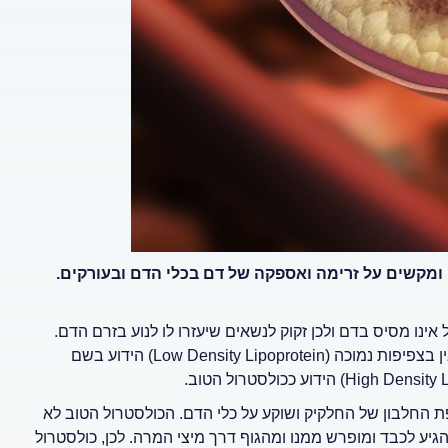
 ומקשים על זרימה ואספקה של דם בכלי הדם ובעורקים.
נו מסיס בדם ולכן זקוק לנשאים שיעזרו לו לנוע בזרם הדם.
אלה נקראים ליפופרוטאינים. השכיחים ביותר הם: LDL - ליפופרוטאין בצפיפות נמוכה (Low Density Lipoprotein) הידוע בשם
ת החלבון של החלקיק ושוקע על כלי הדם. הכולסטרול הטוב לא
גיע לכבד ומופרש ממנו ומהגוף דרך מיצי המרה. לכן, כולסטרול