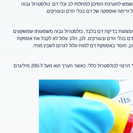
ם של LDL, הכולסטרול הרע, המשמש להערכת הסיכון למחלות לב וכלי דם. כולסטרול גבוה
 זרימה ואספקה של דם בכלי הדם ובעורקים.
 באמצעות בדיקת דם בלבד. כולסטרול גבוה משמעותו שמשקעים
דם בכלי הדם ובעורקים. לכן, הלב עלול לא לקבל את אספקת
כן, חוסר באספקת דם למוח עלול לגרום לשבץ מוחי.
– ערך קטן מ-200 מיליגרם מוגדר כערך הרצוי לכולסטרול כללי. כאשר הערך הוא מעל ל-200 מיליגרם