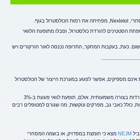
ול בגוף.
 ממשפחת הסטטינים להורדת כולסטרול, וסבלו מתופעת הלוואי
Nexlet והיא אף לא בהליכי רישום. כעת, בעקבות המחקר, התרופה נכנסה לאור הזרקורים ויש
_____________
ית אינם מספיקים, אפשר לפגוע במערכת הייצור של הכולסטרול
סטטינים פוגעים באנזים שמייצר כולסטרול כך שרמות הכולסטרול יורדות בצורה משמעותית. אולם, תופעת לוואי פוגעת ב-3%
, כולל כאבי גב, מפרקים ונוקשות, מה שגורם למטופלים רבים
ביל
NEJM
מצא כי חומצת במפדויק, או בשמה המסחרי