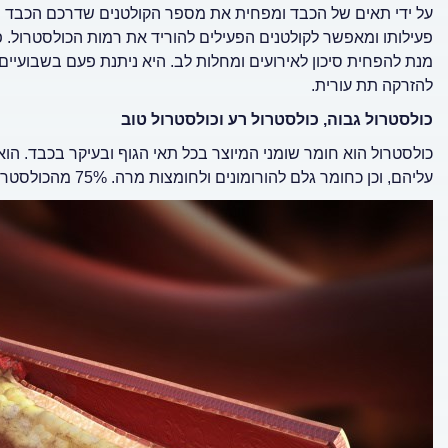
פעילותו ומאפשר לקולטנים הפעילים להוריד את רמות הכולסטרול. 
מנת להפחית סיכון לאירועים ומחלות לב. היא ניתנת פעם בשבועיי
להזרקה תת עורית.
כולסטרול גבוה, כולסטרול רע וכולסטרול טוב
כולסטרול הוא חומר שומני המיוצר בכל תאי הגוף ובעיקר בכבד. הו
עליהם, וכן כחומר גלם להורומונים ולחומצות מרה. 75% מהכולסטרול מיוצרים בכבד ו-25% נספגים במעי מהמזון שמקורו מהחי.