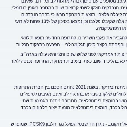
Nexletol, מפחיתה את רמות הכולסטרול בגוף. המחקר נערך על 13,970 מטופלים עם סיכון גבוה למחלות לב וכלי דם, שאינם
ים. הנבדקים חולקו לשתי קבוצות שוות במספר באופן רנדומלי,
 וקבוצה אחרת קיבלה פלצבו. תוצאות המחקר הראו כי בקרב הנבדקים
שנטלו חומצת במפדויק ירדו רמות הכולסטרול ב-21.1% יותר לעומת אלה שקיבלו פלצבו וכן נמצאו בסיכון של 13% פחות לאירועי
ו היפרגליקמיה.
להגביר את כאבי השרירים. לתרופה החדשה תופעות לוואי
 והפחתה בקצב סיכון הגלומרולרי - הפרעה בתפקוד הכליות.
ש על ידי ה-FDA, מינהל המזון והתרופות האמריקאי לפני שלוש שנים וחצי והיא עולה בארה״ב
 אף לא בהליכי רישום. כעת, בעקבות המחקר, התרופה נכנסה לאור
תרופת ״פלא״ נוספת להורדת כולסטרול היא חומצה ריבונוקלאית הניתנת בזריקה. בשנת 2021 נחתם הסכם בין חברת התרופות
חולים שלקו בשבץ או בהתקף לב ואינם מגיבים לטיפולים
וש בחומצה ריבונוקלאית. התרופה ניתנת באמצעות שתי
ל בכבד, חומצה ריבונוקלאית מונעת ייצור חלבונים בכבד
תרופה נוספת שקיימת בישראל היא פראלונאט, ובה החומר הפעיל אלירוקומב - נוגדן חד שבטי הפועל נגד חלבון PCSK9, שמופרש