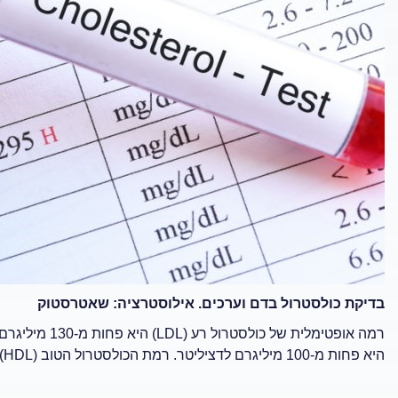
בדיקת כולסטרול בדם וערכים. אילוסטרציה: שאטרסטוק
היא פחות מ-100 מיליגרם לדציליטר. רמת הכולסטרול הטוב (HDL) הרצויה לאדם בריא היא 40 מיליגרם למיליליטר ומעלה.