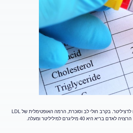
רמה אופטימלית של כולסטרול רע (LDL) היא פחות מ-130 מיליגרם לדציליטר. בקרב חולי לב וסוכרת, הרמה האופטימלית של LDL