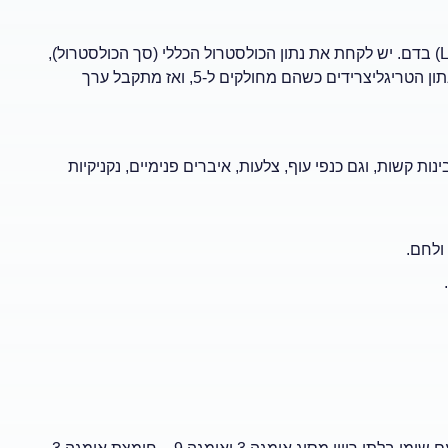
נוסחת Friedewald מאפשרת לחשב את יחס הכולסטרול הרע (LDL) בדם. יש לקחת את נתון הכולסטרול הכללי (סך הכולסטרול),
להפחית ממנו את נתון הכולסטרול הטוב (HDL), להפחית מכך את נתון הטריגליצרידים כשהם מחולקים ל-5, ואז מתקבל ערך
ות קשות, וגם כנפי עוף, צלעות, איברים פנימיים, נקניקיות
ולחם.