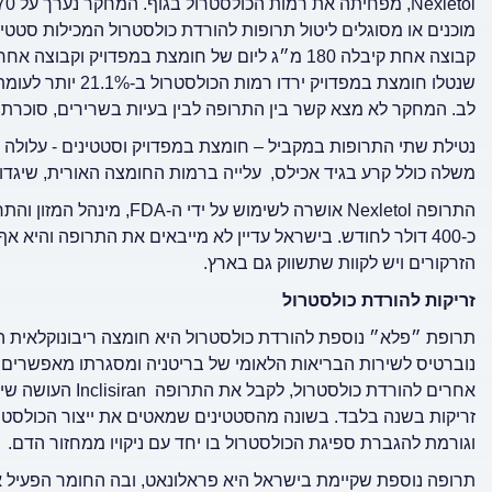
מוכנים או מסוגלים ליטול תרופות להורדת כולסטרול המכילות סטטינ
קבוצה אחת קיבלה 180 מ״ג ליום של חומצת במפדויק
לב. המחקר לא מצא קשר בין התרופה לבין בעיות בשרירים, סוכרת א
נטילת שתי התרופות במקביל – חומצת במפדויק וסטטינים - עלולה 
משלה כולל קרע בגיד אכילס, עלייה ברמות החומצה האורית, שיגדון
התרופה Nexletol אושרה לשימו
כ-400 דולר לחודש. בישראל עדיין לא מייבאים את התרופה והיא
הזרקורים ויש לקוות שתשווק גם בארץ.
זריקות להורדת כולסטרול
נוברטיס לשירות הבריאות הלאומי של בריטניה ומסגרתו מאפשרים ל
אחרים להורדת כולסטרול, לקבל את התרופה Inclisiran
העושה שימ
זריקות בשנה בלבד.
בשונה מהסטטינים שמאטים את ייצור הכולסטרו
וגורמת להגברת ספיגת הכולסטרול בו יחד עם ניקויו ממחזור הדם.