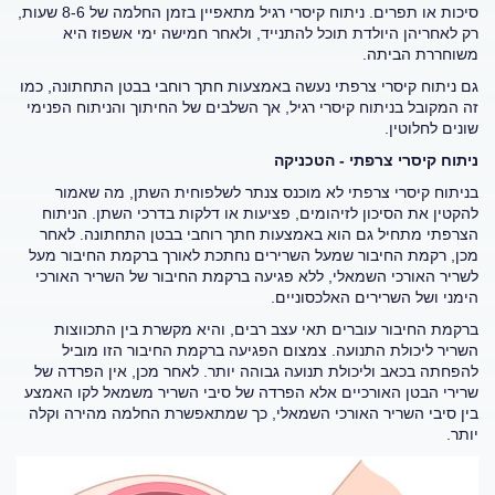
סיכות או תפרים. ניתוח קיסרי רגיל מתאפיין בזמן החלמה של 8-6 שעות,
רק לאחריהן היולדת תוכל להתנייד, ולאחר חמישה ימי אשפוז היא
משוחררת הביתה.
גם ניתוח קיסרי צרפתי נעשה באמצעות חתך רוחבי בבטן התחתונה, כמו
זה המקובל בניתוח קיסרי רגיל, אך השלבים של החיתוך והניתוח הפנימי
שונים לחלוטין.
ניתוח קיסרי צרפתי - הטכניקה
בניתוח קיסרי צרפתי לא מוכנס צנתר לשלפוחית השתן, מה שאמור
להקטין את הסיכון לזיהומים, פציעות או דלקות בדרכי השתן. הניתוח
הצרפתי מתחיל גם הוא באמצעות חתך רוחבי בבטן התחתונה. לאחר
מכן, רקמת החיבור שמעל השרירים נחתכת לאורך ברקמת החיבור מעל
לשריר האורכי השמאלי, ללא פגיעה ברקמת החיבור של השריר האורכי
הימני ושל השרירים האלכסוניים.
ברקמת החיבור עוברים תאי עצב רבים, והיא מקשרת בין התכווצות
השריר ליכולת התנועה. צמצום הפגיעה ברקמת החיבור הזו מוביל
להפחתה בכאב וליכולת תנועה גבוהה יותר. לאחר מכן, אין הפרדה של
שרירי הבטן האורכיים אלא הפרדה של סיבי השריר משמאל לקו האמצע
בין סיבי השריר האורכי השמאלי, כך שמתאפשרת החלמה מהירה וקלה
יותר.