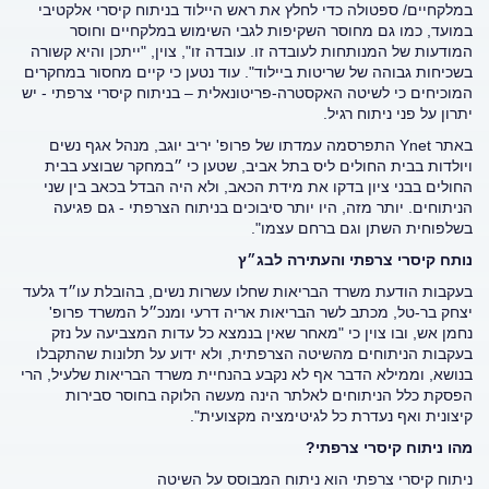
במלקחיים/ ספטולה כדי לחלץ את ראש היילוד בניתוח קיסרי אלקטיבי
במועד, כמו גם מחוסר השקיפות לגבי השימוש במלקחיים וחוסר
המודעות של המנותחות לעובדה זו. עובדה זו", צוין, "ייתכן והיא קשורה
בשכיחות גבוהה של שריטות ביילוד". עוד נטען כי קיים מחסור במחקרים
המוכיחים כי לשיטה האקסטרה-פריטונאלית – בניתוח קיסרי צרפתי - יש
יתרון על פני ניתוח רגיל.
באתר Ynet התפרסמה עמדתו של פרופ' יריב יוגב, מנהל אגף נשים
ויולדות בבית החולים ליס בתל אביב, שטען כי ״במחקר שבוצע בבית
החולים בבני ציון בדקו את מידת הכאב, ולא היה הבדל בכאב בין שני
הניתוחים. יותר מזה, היו יותר סיבוכים בניתוח הצרפתי - גם פגיעה
בשלפוחית השתן וגם ברחם עצמו".
נותח קיסרי צרפתי והעתירה לבג״ץ
בעקבות הודעת משרד הבריאות שחלו עשרות נשים, בהובלת עו״ד גלעד
יצחק בר-טל, מכתב לשר הבריאות אריה דרעי ומנכ״ל המשרד פרופ'
נחמן אש, ובו צוין כי "מאחר שאין בנמצא כל עדות המצביעה על נזק
בעקבות הניתוחים מהשיטה הצרפתית, ולא ידוע על תלונות שהתקבלו
בנושא, וממילא הדבר אף לא נקבע בהנחיית משרד הבריאות שלעיל, הרי
הפסקת כלל הניתוחים לאלתר הינה מעשה הלוקה בחוסר סבירות
קיצונית ואף נעדרת כל לגיטימציה מקצועית".
מהו ניתוח קיסרי צרפתי?
ניתוח קיסרי צרפתי הוא ניתוח המבוסס על השיטה