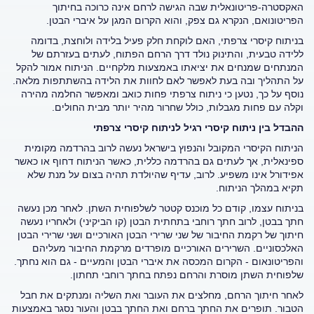
האקסטרה-פריטונאלית שבה הגישה לרחם אינה כרוכה בחיתוך
הפריטונואם, הנקרא גם צפק, והוא הקרום המגן על איברי הבטן.
בניתוח קיסרי צרפתי, האם לוקחת חלק פעיל בלידה ולוחצת, בדומה
ללידה טבעית, והתינוק נולד דרך הרחם הפתוח, לעתים בעזרתם של
המנתחים שמנחים את יציאתו באמצעות מלקחיים. הניתוח אמור להקל
על התהליך ובה בעת לאפשר לאם לחוות את הלידה בהשתתפות מלאה.
נוסף על כך, נטען כי ניתוח צרפתי פחות כואב ומאפשר החלמה מהירה
וקלה עם פחות מגבלות, כולל שחרור מהיר יותר מבית החולים.
ההבדל בין ניתוח קיסרי רגיל לניתוח קיסרי צרפתי
הניתוח הקיסרי המקובל והנפוץ בישראל נעשה לרוב בהרדמה מקומית
ספינאלית, אך לעתים גם בהרדמה כללית, כאשר הניתוח דחוף או כאשר
אפידורל אינו משפיע. לרוב, עדיף שהיולדת תהיה בצום על מנת שלא
תקיא במהלך הניתוח.
בניתוח עצמו, קודם כל מוכנס קטטר לשלפוחית השתן. לאחר מכן נעשה
חתך בבטן, לרוב חתך רוחבי בתחתית הבטן (קו הביקיני) ולאחריו נעשה
חיתוך של רקמת החיבור של שני שרירי הבטן האורכיים ושני שרירי הבטן
האלכסוניים. השרירים האורכיים מופרדים מרקמת החיבור מעליהם
והפריטונאום - הקרום המכסה את איברי הבטן והמעיים - גם הוא נחתך.
שלפוחית השתן מוסרת והרחם נפתח בחתך רוחבי תחתון.
לאחר חיתוך הרחם, מחלצים את העובר ואת השליה ומנתקים את חבל
הטבור. תופרים את החתך ברחם ואת החתך בבטן והעור נסגר באמצעות