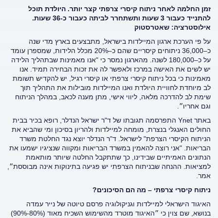
זמן החלמה לאחר ניתוח קיסרי צרפתי קצר יותר. היולדת תוכל
להתנייד כעבור 3 שעות ותשתחרר לביתה כעבור כ-36 שעות.
אילוסטרציה: שאטרסטוק
על פי הערכת ארגון המיילדות בישראל, מתבצעים בארץ מדי שנה
כ–36,000 ניתוחים קיסריים שהם כ–20% מכלל הלידות, שמספרן עומד
על כ–180,000 לשנה. מהארגון נמסר כי "אנו מאמינות שבתהליך הלידה
יש לשים את האישה במרכז ולאפשר לה את זכות הבחירה תמיד.
אנו
מאמינות כי בכל ניתוח קיסרי צרפתי או קיסרי רגיל, יש להקדיש תשומת
לב מיוחדת לחוויית היולדת ואנו המיילדות מובילות את התהליך תוך
שימת לב להדרכה מלאה, ליווי אישי, מתן מענה לכאב, במהלך הניתוח
וגם אחריו״.
באתר Ynet התפרסמה תגובתו של ד"ר ישראל הנדלר, רופא בכיר בבית
החולים האנגלי בנצרת, מומחה למיילדות ולהריון בסיכון ומי שהביא את
הניתוח הקיסרי הצרפת" לישראל. ד"ר הנדלר יוצא נגד החלטת משרד
הבריאות. "אני רוצה להאמין במשרד הבריאות ומקווה שנציגיו ישמעו את
הנתונים האמיתיים שבידינו, כך שתתקבל החלטה שיותר מותאמת
למציאות. ההנחה שבניתוח הצרפתי יש פגיעה בתינוקות אינה מבוססת״,
אמר.
ניתוח קיסרי צרפתי – מה הם הסיכונים?
האיגוד הישראלי למיילדות וגניקולוגיה פרסם טיוטה של נייר עמדה
בנושא, שם צוין כי ״האיגוד מוטרד מהשימוש השכיח מאוד (80%-90%)