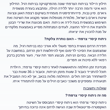
חילוץ היילוד בניתוח הצרפתי שונה מהפרקטיקה בניתוח רגיל. החילוץ
הוא איטי ודומה הרבה יותר ללידה רגילה, ומתבצע בעזרת מנשפית
גיארם. סיון נבות, פיזיותרפיסטית מומחית בשיקום רצפת האגן ונציגת
שיטת גיארם בישראל, מלמדת מטופלות ואנשי מקצוע את השיטה ואת
השימוש במנשפית בעת לידה או ניתוח. האם מכווצת את שרירי הבטן
ולוחצת את היילוד החוצה, לעתים המנתח/ת מסייע באמצעות מלקחיים
על מנת להכווין את יציאתו.
ניתוח קיסרי צרפתי – האם נותרת צלקת?
תפירת הרחם נעשית בתפר מעגלי ולא אורכי כמו בניתוח רגיל, מה
שמצמצם את הסיכוי לדימום ואף להיחלשות דופן הרחם, במחשבה על
הלידה הבאה. בסיום הניתוח, מבוצע תפר תת עורי, העור מודבק בדבק
רפואי ללא סיכות או תפרים.
מבחינת זמן החלמה והתאוששות לאחר ניתוח קיסרי צרפתי, היולדת
תוכל להתנייד כעבור 3 שעות מזמן הניתוח, וכעבור כ-36 שעות כבר
להשתחרר מביתה חולים. ההחלמה מלווה בכאב, אך לא כזה המגביל את
תנועותיה ומספיקים משככי כאבים רגילים על מנת להתמודד איתו.
שאלות ותשובות
מה זה ניתוח קיסרי צרפתי
?
ניתוח קיסרי צרפתי הוא ניתוח קיסרי המבוסס על השיטה
האקסטרה-פריטונאלית שבה הגישה לרחם אינה כרוכה בחיתוך