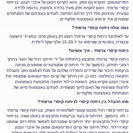
הפריטונואם, הנקרא גם צפק, והוא הקרום המגן על איברי הבטן. בניתוח
קיסרי צרפתי, האם לוקחת חלק פעיל בלידה ולוחצת, בדומה ללידה
טבעית, והתינוק נולד דרך הרחם הפתוח, לעתים בעזרתם של המנתחים
שמנחים את יציאתו באמצעות מלקחיים.
כמה עולה ניתוח קיסרי צרפתי
?
עד לאחרונה ניתוח קיסרי צרפתי הוצע רק באופן פרטי במעייני הישועה
ובנצרת, בסכומים שטיפסו עד ל-15-20 אלף שקל ליולדת.
ניתוח קיסרי צרפתי - איך עושים
?
ניתוח קיסרי צרפתי מתבצע בהתחלה על ידי חיתוך רגיל של העור בחתך
רוחבי תחתון, בהמשך על ידי חיתוכים אסטרטגיים שמונעים פגיעה
ברקמות חיבור של שרירים והפרדה שלהם על מנת לצמצם כאב והגבלת
התנועה בהחלמה. כמו כן, אין חיתוך של קרום הפריטונואום שמצפה את
איברי הבטן ונקרא צפק. הוצאת היילוד החוצה מתבצעת באמצעות
לחיצות ונשיפות של האם לתוך מנשפית, לעתים באמצעות סיוע של
המנתח/ת באמצעות מלקחיים.
מהו ההבדל בין ניתוח קיסרי לניתוח קיסרי צרפתי
?
בניתוח קיסרי רגיל מוכנס קטטר לשלפוחית השתן, ובניתוח קיסרי צרפתי
– לא. בהמשך, החיתוכים בעור וברקמות מתבצעים באופן שונה: בניתוח
קיסרי רגיל מתבצעים יותר חיתוכים שמטרתם לאפשר פתח רחב שממנו
יצא היילוד, כולל חיתוך של קרום הפריטונאום שמגן על איברי הבטן
הפנימיים. בניתוח קיסרי רגיל היולדת לא לוקחת חלק בהוצאת היילוד,