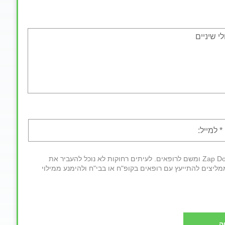
חשוב לדעת: לאחר מילוי הטופס פרטיך יועברו למרכז השירות של Zap Doctors ומשם לרופאים. לעיתים רחוקות לא נוכל להעביר את
מליצים להתייעץ עם רופאים בקופ"ח או בבי"ח ולהימנע ממילוי
ה