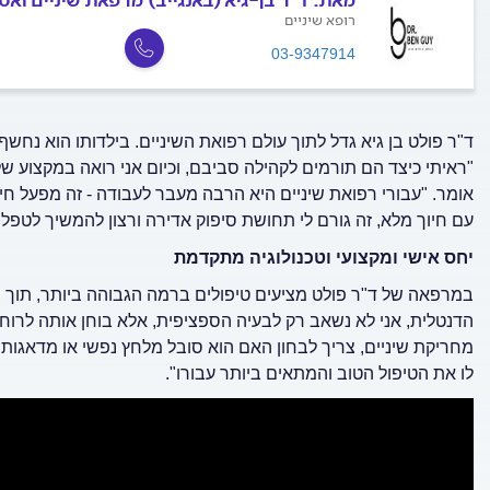
מאת:
ד"ר בן-גיא (באנגייב) מרפאת שיניים וא
רופא שיניים
03-9347914
ד"ר פולט בן גיא גדל לתוך עולם רפואת השיניים. בילדותו הוא נחשף
"ראיתי כיצד הם תורמים לקהילה סביבם, וכיום אני רואה במקצוע ש
אומר. "עבורי רפואת שיניים היא הרבה מעבר לעבודה - זה מפעל חיי
עם חיוך מלא, זה גורם לי תחושת סיפוק אדירה ורצון להמשיך לטפל
יחס אישי ומקצועי וטכנולוגיה מתקדמת
במרפאה של ד"ר פולט מציעים טיפולים ברמה הגבוהה ביותר, תוך 
הדנטלית, אני לא נשאב רק לבעיה הספציפית, אלא בוחן אותה לרוח
מחריקת שיניים, צריך לבחון האם הוא סובל מלחץ נפשי או מדאגות
לו את הטיפול הטוב והמתאים ביותר עבורו".