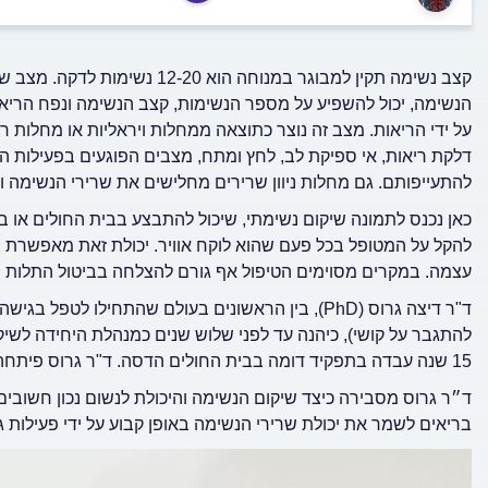
קצב נשימה תקין למבוגר במנוחה הו
הנשימה, יכול להשפיע על מספר הנשימות, קצב הנשימה ונפח הריא
דלקת ריאות, אי ספיקת לב, לחץ ומתח, מצבים הפוגעים בפעילות הל
להתעייפותם. גם מחלות ניוון שרירים מחלישים את שרירי הנשימה ו
כאן נכנס לתמונה שיקום נשימתי, שיכול להתבצע בבית החולים או ב
להקל על המטופל בכל פעם שהוא לוקח אוויר. יכולת זאת מאפשרת
עצמה. במקרים מסוימים הטיפול אף גורם להצלחה בביטול התלות ב
ד"ר דיצה גרוס (PhD), בין הראשונים בעולם שהתחילו 
להתגבר על קושי), כיהנה עד לפני שלוש שנים כמנהלת היחידה לשיק
15 שנה עבדה בתפקיד דומה בבית החולים הדסה. ד"ר גרוס פיתחה שיטת טיפול ייחודית שזיכתה אותה גם בפרסים בינלאומיים.
ד״ר גרוס מסבירה כיצד שיקום הנשימה והיכולת לנשום נכון חשובים
בריאים לשמר את יכולת שרירי הנשימה באופן קבוע על ידי פעילות גו