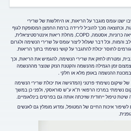
א 12-20 נשימות לדקה. מצב שבו ישנו עומס מוגבר על הריאות, או היחלשות של שרירי
ות, וכתוצאה מכך להוביל לירידה ברמת החמצן המסופקת לגוף
על ידי הריאות. מצב זה נוצר כתוצאה ממחלות ויראליות או מחלות ריאה כרוניות, אסטמה, COPD, מחלת ריאות אינטרסטיציאלית,
ב והמוח, וכל דבר שעלול ליצור עומס על שרירי הנשימה ולגרום
גורמים לחוסר יכולת להתגבר על קושי נשימתי בתוך הריאות.
בית, ומטרתו לחזק את שרירי הנשימה, להגמיש את הריאות, וכך
 צמצום זמן הגמילה מהנשמה והקטנת הנזק שנוצר מההנשמה
מכונת ההנשמה באופן מלא או חלקי .
לטפל בגישה של שיקום נשימתי פרטני (המדגישה את יכולת שרירי הנשימה
ום נשימתי במרכז הרפואי ת"א ע"ש סוראסקי, ולפני כן במשך
 לשיפור איכות החיים של המטופל, ומדוע מומלץ גם לאנשים
פנית.