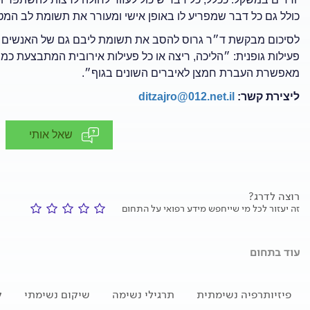
כולל גם כל דבר שמפריע לו באופן אישי ומעורר את תשומת לב המט
לסיכום מבקשת ד״ר גרוס להסב את תשומת ליבם גם של האנשים בר
פעילות גופנית: ״הליכה, ריצה או כל פעילות אירובית המתבצעת כ
מאפשרת העברת חמצן לאיברים השונים בגוף״.
ליצירת קשר:
ditzajro@012.net.il
שאל אותי
רוצה לדרג?
זה יעזור לכל מי שייחפש מידע רפואי על התחום
עוד בתחום
פיזיותרפיה נשימתית
תרגילי נשימה
שיקום נשימתי
ק