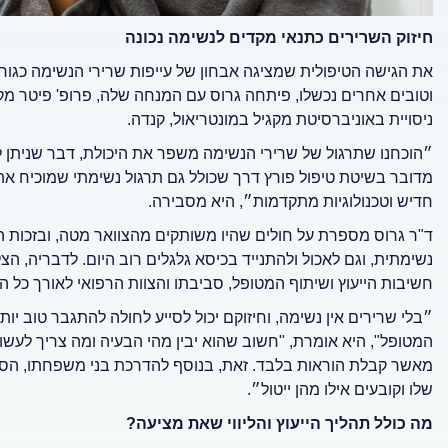
חיזוק השרירים כתנאי מקדים לנשימה נכונה
ניסויית באוניברסיטת מקגיל במונטריאול, קנדה.
״הוכחנו שתרגול של שרירי הנשימה משפר את היכולת, דבר שניתן לא
מדובר בשיטת טיפול פורץ דרך שכולל גם תרגול נשימתי שמוכיח את
חדיש וטכנולוגיות מתקדמות״, היא מסבירה.
ד"ר גרוס מספרת על חולים שהיו משותקים מהצוואר מטה, ובזכות 
נשימתית, וגם לאכול ולהתנייד בכיסא גלגלים רוב היום. לדבריה, 
חשיבות הייעוץ ושיתוף המטופל, סביבתו והצוות הרפואי לאורך כל ה
״בלי שרירים אין נשימה, וחיזוקם יכול לסייע לחולה להתגבר טוב יו
המטופל", היא אומרת, "חשוב שהוא יבין מהי הבעיה ומה צריך לעשות
מאשר קבלת הוראות בלבד. זאת, בנוסף להדרכת בני משפחתו, הסב
שלו וקובעים אילו מהן ייטול״.
מה כולל תהליך הייעוץ והליווי שאת מציעה?