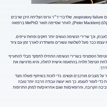
את הגישה הטיפולית שמציגה אבחון של עייפות שרירי הנשימה כגורם respiratory failure, שלדברי ד״ר גרוס הצליחה היכן שרבים
וטובים אחרים נכשלו, פיתחה גרוס עם המנחה שלה, פרופ' פיטר מקלם (Peter Macklem), לאחר שסיימה תואר MePhD ברפואה
בחן, וכך שרירי הנשימה נעשים יותר חזקים ופחות עייפים.
 עצמו כבר מעל לשלושה עשורים ומשתדרג לאורך זמן עם ציוד
הטיפול הספציפי בשרירי הנשימה התחילו לתפקד מבלי להתעייף
הצלחת הטיפול תלויה בהתאמה אישית לחולה, והיא מדגישה את
דרך.
תר על מצבים מורכבים וקשים. כדי לזכות בשיתוף פעולה מצד
 כדי לעזור לעצמו. כך הוא יעשה עבודה הרבה יותר טובה
יבה הקרובה, והרופאים/ות שגם אחראים/ות למתן התרופות