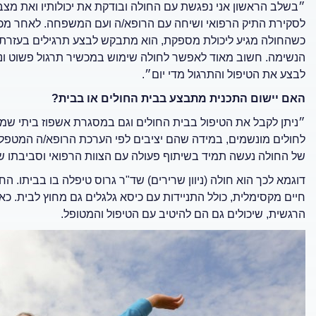
״בשלב הראשון אני נפגשת עם החולה ובודקת את יכולותיו ואת מצבו
לסקירת התיק הרפואי ושיחה עם הרופא/ה ועם המשפחה. לאחר מכן א
כשהחולה מגיע ליכולת מספקת, הוא מתבקש לבצע תרגילים בעזרת מ
הנשימה. חשוב מאוד לאפשר לחולה שימוש במכשיר תרגול פשוט ונוח 
לבצע את הטיפול והתרגול מדי יום״.
האם יישום התכנית מתבצע בבית החולים או בבית?
״ניתן לקבל את הטיפול בבית החולים וגם במסגרת אשפוז ביתי שמקו
לחולים מונשמים, במידה שהם יציבים לפי הערכת הרופא/ה המטפל/ת
של החולה נעשה תמיד בשיתוף פעולה עם הצוות הרפואי וסביבתו של
דוגמא לכך הוא חולה (ניוון שרירים) שד"ר גרוס טיפלה בו בביתו. 
חיים מקסימלית, כולל התניידות עם כיסא גלגלים גם מחוץ לבית. 
הרגשית, שיכולים גם הם להיטיב עם הטיפול והמטופל.