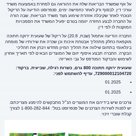
על אף שמשרד הבריאות שלח את ההוראה גם למחרת באמצעות משרד
עורכי דין. לבסוף ורק לאחר כחמישה ימים, סנפרוסט הודיעה על הריקול
הנוכחי לאחר שקיבלה אזהרת שימוע מצד משרד הבריאות, שבה הורה
על החברה לבצע החזרה יזומה בטרם יפעיל המשרד את הסמכויות
המוקנות לו לפי דין.
החברה הודיעה אתמול (שבת, 20.8) על ריקול של שעועית ירוקה חתוכה
מוקפאת כחלק מתהליך אבטחת איכות וכן שכרה את שירותיו של מומחה
בינלאומי בתחום שילווה את תהליך המיון מחדש ויבחן את תהליכי
הבקרה. החברה תבצע איסוף יזום של המוצרים הבאים לפי תאריך אחרון
לשימוש והברקוד המודפס על גבי האריזה:
שעועית ירוקה חתוכה 800 גרם, כשרות רגילה, שביעית. ברקוד:
729000012104720, עדיף להשתמש לפני:
01.2025
01.2025
צרכנים שיש בידיהם את המוצרים הנ״ל מתבקשים להימנע מצריכתם.
יש לפנות לשירות הצרכנים של סנפרוסט בטל': 1-800-282-844 לצורך
קבלת שוברי זיכוי.