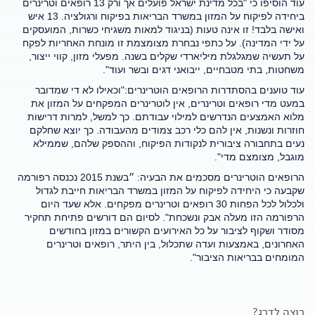
עוד הוסיפו כי "בכל מדינת ישראל פועלים אך ורק 13 רופאים וטרינרים
ביחידה לפיקוח על המזון במשרד הבריאות בפיקוח ורגולציה. 13 איש
ואישה בלבד! זו אינה טעות (בניגוד למאות משגיחי כשרות, המועסקים
על ידי המדינה). על כתפי נבחרת מצומצמת זו מונחת האחריות לפקח
על תעשיה שמגלגלת מיליארדי שקלים בשנה. מפעלי מזון, קווי ייצור,
משחטות, בתי מטבחיים, ייבואני דגים ובשר ועוד".
עוד טוענים בהסתדרות הרופאים הוטרינרים:"וכאילו לא די שמדובר
במעט מדי רופאים וטרינרים, אין לוטרינרים המפקחים על המזון את
מלוא האמצעים הנדרשים למילוי עבודתם. כך למשל, למרות דרישות
חוזרות ונשנות, אין להם כלי רכב צמודים מהעבודה. כך יוצא שחלקם
נעים בתחבורה ציבורית לנקודות הפיקוח, וההספק שלהם, שממילא
מוגבל, מצומצם מדי".
הרופאים הוטרינרים מסכמים את הבעיה: ״בשנת 2015 נכנסה רפורמה
שקבעה כי היחידה לפיקוח על המזון במשרד הבריאות חייבת לגדול
ולכלול לכל הפחות 30 רופאים וטרינרים מפקחים. אלא שעד היום
הרפורמה הזו מעלה אבק ונשכחת". לסיום הם דורשים פתיחת תחקיר
מסודר ושקוף לציבור על כל האירועים הקשורים במזון בחודשים
האחרונים, באמצעות ועדה שתכלול, בין היתר, רופאים וטרינרים
המומחים בבריאות הציבור".
רוצה לדרג?