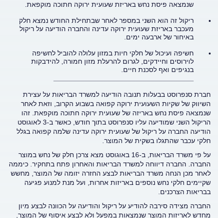
שנמצאה פיסת נחש באריזת שעועית ירוקה חתוכה מוקפאת.
ריקול זה הוא השני במספר לאחר שבתחילת החודש נמצא חלק
מעכבר באריזת שעועית ירוקה עדינה והחברה הודיעה על ריקול
באיחור של ארבעה ימים.
חשיפה ועיכול של חלקי חיות במזון עלולה להוביל לחשיפה
לוירוסים וחיידקים, לגרום להרעלת מזון חמורה, להידבקות
בנגיפים ואף לסכנת חיים.
____________________________________
חברת סנפרוסט בבעלות תנובה הודיעה למשרד הבריאות על עצירת
השיווק של שקיות השעועית ירוקה קפואה בשבוע הקרוב, וזאת לאחר
שנמצאה פיסת נחש באריזה של שעועית ירוקה חתוכה מוקפאת. זהו
הריקול השני שמודיעה עליו סנפרוסט בתוך חודש, כאשר ב-3 לאוגוסט
הודיעה החברה על ריקול של שעועית ירוקה עדינה שלמה קפואה בגלל
חלקי עכבר שהתגלו בשקית של המוצר.
על פי משרד הבריאות, ב-16 באוגוסט מצא צרכן חלק של נחש במוצר
החברה. החברה דיווחה למשרד הבריאות והאחרון פתח בתחקיר. כיממה
לאחר מכן הנחה משרד הבריאות לבצע החזרה יזומה של המוצר, מחשש
שקיימים חלקי נחש נוספים באריזות אחרות, ועל מנת למנוע פגיעה
בבריאות הצרכנים.
החברה מצידה סירבה להודיע על ריקול והודיעה על הכוונה לבצע מיון
מחדש לאריזות המוצר שנמצאות במפעל ולא לבצע איסוף של המוצר,