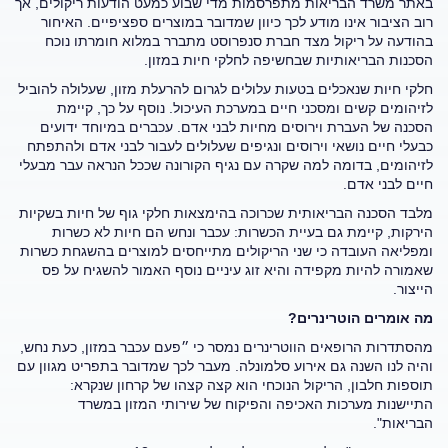
באתר משרד הבריאות מתפרסמות מדי שבוע כמעט הודעות ריקולים, אך
רוב הציבור אינו מודע לכך כיוון שמדובר במוצרים ספציפיים. האיחור
בהודעה על ריקול מצד חברת סנפרוסט מתברר במלוא חומרתו נוכח
הסכנות הבריאותיות שבחשיפה לחלקי חיות במזון.
חלקי חיות שנאכלים בטעות עלולים לגרום להרעלת מזון, שעלולה להוביל
לזיהומים קשים ומסכני חיים במערכת העיכול. נוסף על כך, קיימת
הסכנה של העברת וירוסים מחיות לבני אדם. עכברים במיוחד ידועים
כבעלי חיים נושאי וירוסים ונגיפים שעלולים לעבור לבני אדם ולהתפתח
לזיהומים, בדומה למה שקרה עם נגיף הקורונה שככל הנראה עבר מבעלי
חיים לבני אדם.
מלבד הסכנה הבריאותית שכרוכה בהימצאות חלקי גוף של חיות בשקיות
הירקות, קיימת גם בעיית הכשרות: עכבר ונחש הם חיות לא כשרות
ומפליאה העובדה כי שני הריקולים מתייחסים למוצרים בהשגחת כשרות
שאמורה להיות מקפידה והיא זוג עיניים נוסף האמור להשגיח על פס
הייצור.
מה אומרים הוטרינרים?
מהסתדרות הרופאים הווטרינרים נמסר כי ״פעם עכבר במזון, כעת נחש,
והיה לנו השנה גם אירוע סלמונלה. מעבר לכך שמדובר בתפריט מגוון עם
תוספות חלבון, הריקול הנוכחי הוא קצה קצהו של קרחון שנקרא:
התיישנות מערכות האכיפה והפיקוח של שירותי המזון במשרד
הבריאות".