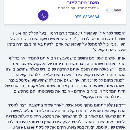
מאת:
פיור לייזר
שירותי אסתטיקה רפואית
055-6868684
"אפשר לקרוא לי קעקועולוג", אומר אדם דרמון, בעל הקליניקה
Pure
Laser
בעכו ובחריש. לדבריו, "כמו שיש אנשים שקוראים ברשתית של
העין, אני יכול להסתכל על קעקוע של אדם ולדעת באיזה מצב היה בזמן
שעשה את הקעקוע".
אנחנו עושים קעקועים וחושבים שמעכשיו הם איתנו לתמיד, אך בחלוף
הזמן, אנחנו משתנים וכך גם משתנה דעתנו על הקעקוע שמעטר את
גופנו. "יש כאלה שזה תופס אותם להרבה שנים, ויש כאלה שחושבים שזו
אמנות והם מלאים בקעקועים – אלה באים אליי כדי להסיר קעקוע
ולפנות מקום לקעקוע אחר. אך יש גם את אלה שהקעקוע שסימל בעבר
משהו מאוד משמעותי עבורם - בין אם זה שמות של אקסים, פורטרט של
חיית המחמד או ציורים אחרים - איבד את משמעותו והם מחפשים
דרכים להסיר את הקעקוע".
דרמון נקלע לתחום מתוך מסע אישי. לאחר שחזר בתשובה ורצה להסיר
את הקעקועים שהיו לו, הוא נתקל בחוויה לא מוצלחת והחליט לעשות
תיקון שיעזור גם לאחרים. לאחר שחקר את הנושא, החליט לעלות מדרגה
וליצור מקום שבו יתאפשר להסיר קעקועים באופן בטיחותי ואיכותי. לצד
אשתו שני, קוסמטיקאית במקצועה, הקים את קליניקת Pure Laser,