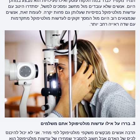
תמיד מקפיד לברר במה הלקוח עוסק ואילו פעילויות הוא מבצע במהלך
היום. אנשים שלא עובדים מול מחשב ומסכים למשל, יסתדרו היטב עם
עדשות מולטיפוקל בסיסיות שעלותן גם פחות יקרה. לעומת זאת, אנשים
שנמצאים רוב היום מול המסך זקוקים לעדשות מולטיפוקל מתקדמות
עם שדה ראייה רחב יותר.
3. בררו על אילו עדשות מולטיפוקל אתם משלמים
הרבה אנשים מבקשים משקפי מולטיפוקל לפי מחיר. אני לא יכול להיכנס
לכיס של האדם אבל חשוב להסביר שמחירן של עדשות מולטיפוקל הוא