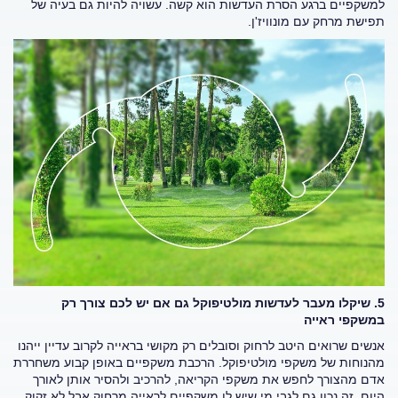
למשקפיים ברגע הסרת העדשות הוא קשה. עשויה להיות גם בעיה של
תפישת מרחק עם מונוויז'ן.
5. שיקלו מעבר לעדשות מולטיפוקל גם אם יש לכם צורך רק
במשקפי ראייה
אנשים שרואים היטב לרחוק וסובלים רק מקושי בראייה לקרוב עדיין ייהנו
מהנוחות של משקפי מולטיפוקל. הרכבת משקפיים באופן קבוע משחררת
אדם מהצורך לחפש את משקפי הקריאה, להרכיב ולהסיר אותן לאורך
היום. זה נכון גם לגבי מי שיש לו משקפיים לראייה מרחוק אבל לא זקוק