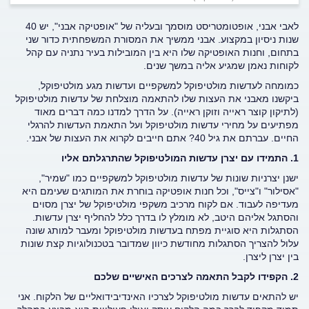
לאבי אבני, אופטומטריסט מוסמך ובעליה של "אופטיקה אבני", יש 40
שנות ניסיון במקצוע. אבני ממשיך את המסורת המשפחתית כדור שני
בתחום, וחנות האופטיקה שלו היא בין המובילות בעיר נתניה עם קהל
לקוחות נאמן שמגיע אליה במשך שנים.
כמומחה לעדשות מולטיפוקל למשקפיים ועדשות מגע מולטיפוקל,
ביקשנו מאבני את העצות שלו להתאמה מוצלחת של עדשות מולטיפוקל
(לתיקון קוצר ראייה וזוקן ראייה). על הדרך למדנו כמה דברים מאוד
מפתיעים על מחירי עדשות מולטיפוקל ועל התאמת העדשות להרגלי
החיים. עברתם את גיל 40? אתם חייבים לקרוא את העצות של אבני.
1. התמידו עם יצרן עדשות המולטיפוקל שהתרגלתם אליו
ישנן יצרניות שונות של עדשות מולטיפוקל למשקפיים כמו "שמיר",
"אסילור" ו"צייס", וכל חנות אופטיקה בוחרת את המותגים שעימם היא
מעדיפה לעבוד. אם לקוח מרכיב משקפי מולטיפוקל של יצרן מסוים
והסתגל אליהם היטב, לא מומלץ לו בדרך כלל להחליף יצרן עדשות.
הסתגלות היא סוגיית מפתח בעדשות מולטיפוקל ומעבר למותג שונה
עלול להצריך הסתגלות מחודשת כיוון שמדובר בטכנולוגיות קצת שונות
בין יצרן ליצרן.
2. הקפידו לקבל התאמה לצרכים האישיים שלכם
יש להתאים עדשות מולטיפוקל לצרכיו האינדיבידואליים של הלקוח. אני