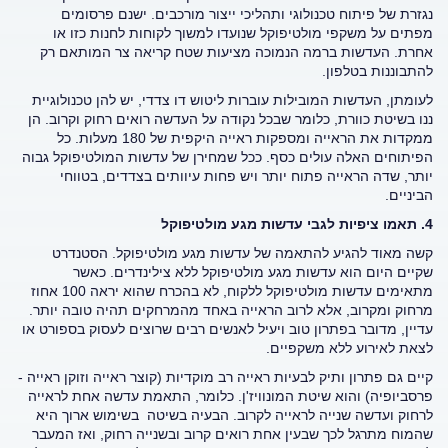
נגזרת של פיתוח טכנולוגי ותהליכי ייצור מורכבים. ישנם פרסומים
מפתים על משקפי מולטיפוקל שנועדו למשוך לקוחות לחנות כזו או
אחרת. העדשות ברמה הנמוכה מציעות שטח קריאה צר המותאם רק
להתבוננות בטלפון.
לעומתן, העדשות המובילות עוברות ליטוש דו צדדי, יש להן טכנולוגיית
ננו בשיטת כוורת, כלומר שבכל נקודה על העדשה רואים רחוק וקרוב. הן
ממקדות את הראייה ומספקות ראייה היקפית של 180 מעלות. כל
הפיתוחים האלה עולים כסף. ככל שמחירן של עדשות המולטיפוקל גבוה
יותר, שדה הראייה פתוח יותר ויש פחות עיוותים בצדדים, בטווחי
הביניים.
4. תאמו ציפיות לגבי עדשות מגע מולטיפוקל
קשה מאוד להגיע להתאמה של עדשות מגע מולטיפוקל. הסטנדרט
שקיים היום הוא עדשות מגע מולטיפוקל ללא צילינדרים. כאשר
מתאימים עדשות מולטיפוקל ללקוח, לא בהכרח שהוא יראה 100 אחוז
מרחוק ומקרוב, אלא לרוב הראייה באחד מהמרחקים תהיה טובה יותר.
עדיין, מדובר בפתרון טוב ויעיל לאנשים רבים שרוצים לעסוק בספורט או
לצאת לאירוע ללא משקפיים.
קיים גם פתרון ותיק לבעיות ראייה רב מוקדיות (קוצר ראייה וזוקן ראייה -
פרסביופיה) והוא שיטת המונוויז'ן. כלומר, התאמת עדשה אחת לראייה
לרחוק ועדשה שנייה לראייה לקרוב. הבעיה בשיטה בשימוש ארוך היא
שהמוח מתרגל לכך שבעין אחת רואים קרוב ובשנייה רחוק, ואז המעבר