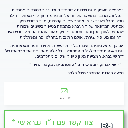
במרפאה מעניקים גם שירות עבור ילדים ובני נוער הסובלים מחבלות
דנטליות
.
מדובר בתופעה שכיחה שלרוב נגרמת תוך כדי משחק – הילד
נופל, נחבל ושובר שן או מספר שיניים קדמיות, מצב הדורש תיקון
אסתטי. המרפאה של ד"ר גברא מתמחה בטיפול בשיניים שבורות
שמחזיק לאורך זמן ובגוון אסתטי מדויק מאוד. אמנם הטיפול דורש מעט
יותר זמן מטיפול שגרתי, אולם התוצאה בהחלט יפה ומשתלמת.
אם כן, פרפקציוניזם, איכות בלתי מתפשרת, אווירה חמה ומשפחתית
וגם דאגה תמידית לשלום המטופל – כל אלה מאפיינים את מרפאתו של
ד"ר שי גברא, המציעה מגוון טיפולי שיניים מתקדמים.
ד"ר שי גברא, רופא שיניים "האסתטיקה בקצה החיוך"
סייעה בהכנת הכתבה: מיכל הלפרין
צור קשר
צור קשר עם ד"ר גברא שי *