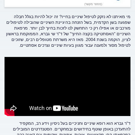
(מספר מקשר)
מי מאיתנו לא נזקק לטיפול שיניים בחייו? זה יכול להיות בגלל חבלה
שפגעה בשן הקדמית, בשל הזנחה בהיגיינת השיניים שהובילה לטיפולים
מורכבים או אפילו רק כי התחשק לנו לזכות בחיוך לבן יותר. מרפאת
השיניים "האסתטיקה בקצה החיוך" של ד"ר שי גברא, הממוקמת בראשון
לציון, הוקמה בשנת 2004. מאז היא משרתת מטופלים רבים, שזוכים
לטיפול מסור ולמענה עבור מגוון בעיות שיניים וצרכים אסתטיים.
ד"ר גברא הוא רופא שיניים וחניכיים בעל ניסיון וידע רב, המקפיד
להתעדכן באופן שוטף בחידושים ובמחקרים. הסטנדרטים המובילים
במרפאתו הם: מקצועיות, איכות, אמינות, שקיפות וגם דאגה רבה