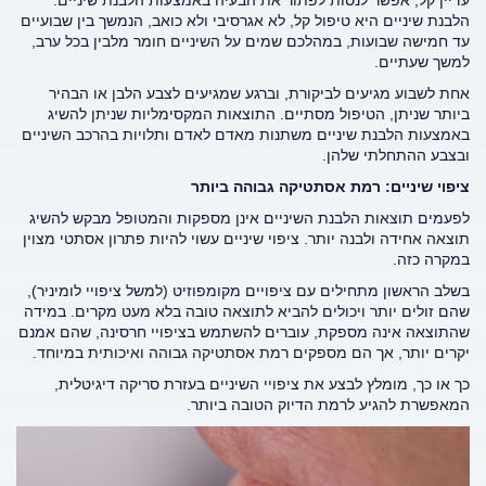
עדיין קל, אפשר לנסות לפתור את הבעיה באמצעות הלבנת שיניים.
הלבנת שיניים היא טיפול קל, לא אגרסיבי ולא כואב, הנמשך בין שבועיים
עד חמישה שבועות, במהלכם שמים על השיניים חומר מלבין בכל ערב,
למשך שעתיים.
אחת לשבוע מגיעים לביקורת, וברגע שמגיעים לצבע הלבן או הבהיר
ביותר שניתן, הטיפול מסתיים. התוצאות המקסימליות שניתן להשיג
באמצעות הלבנת שיניים משתנות מאדם לאדם ותלויות בהרכב השיניים
ובצבע ההתחלתי שלהן.
ציפוי שיניים: רמת אסתטיקה גבוהה ביותר
לפעמים תוצאות הלבנת השיניים אינן מספקות והמטופל מבקש להשיג
תוצאה אחידה ולבנה יותר. ציפוי שיניים עשוי להיות פתרון אסתטי מצוין
במקרה כזה.
בשלב הראשון מתחילים עם ציפויים מקומפוזיט (למשל ציפויי לומיניר),
שהם זולים יותר ויכולים להביא לתוצאה טובה בלא מעט מקרים. במידה
שהתוצאה אינה מספקת, עוברים להשתמש בציפויי חרסינה, שהם אמנם
יקרים יותר, אך הם מספקים רמת אסתטיקה גבוהה ואיכותית במיוחד.
כך או כך, מומלץ לבצע את ציפויי השיניים בעזרת סריקה דיגיטלית,
המאפשרת להגיע לרמת הדיוק הטובה ביותר.