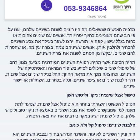
053-9346864
(מספר מקשר)
מרבית האנשים שנשאלים מה היו רוצים לשנות בשיניים שלהם, יענו על
פי רוב שהם מעוניינים בחיוך יפה יותר. אנשים עם שיניים צהובות או
כהות בגלל עישון, קפה או תורשה, ירצו לשפר בעיקר את צבע השיניים,
להבהיר ולהלבין אותן. אנשים ששיניהם צמחו בצורה עקומה, או שחסרות
להם שיניים, יבקשו מן הסתם לשנות את צורת השיניים.
תהיה הסיבה אשר תהיה, רפואת השיניים המודרנית מציעה מגוון רחב
של טיפולי שיניים שיכולים לסייע בשיפור המראה והאסתטיקה של
השיניים, וכתוצאה מכך את מראה החיוך: החל בניקוי שיניים אצל שיננית,
דרך הלבנת שיניים או ציפוי שיניים, וכלה בכתרים, השתלות או יישור
שיניים.
טיפול אצל שיננית: ניקוי וליטוש השן
הטיפול הפשוט והשגרתי ביותר הוא טיפול אצל שיננית, שנועד לתת
מענה למי שמבקשים לשפר את צבע השיניים באמצעות ניקוי טוב וליטוש
שלהן. טיפול שיננית ישיג במקרים רבים את התוצאה הרצויה.
הלבנת שיניים: טיפול קל ולא כואב
היה וניקוי השיניים לא עזר, והשינוי הנדרש בחיוך ובצבע השיניים הוא