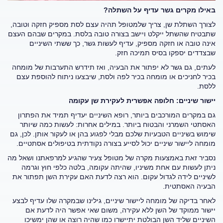
באילו מקרים גשר עדיף על השתלה?
לצורך השתלת שן, צריך שלמטופל תהיה עצם לסת מספיק חזקה וטובה,
שתבטיח שהשתל ייקלט ויישב בצורה טובה בלסת. במקרים שבהם העצם
אינה טובה או חזקה מספיק, עדיף לעשות גשר, כך ששתי השיניים
שבצדדים יספקו בסיס תמיכה חזק.
לעתים, גם גשר לא יפתור את הבעיה, ואז תידרש התערבות של מומחה
בכיר לחניכים או מומחה בכיר לפה ולסת, שיבצעו ניתוח להוספת עצם
ללסת.
יישור שיניים: חלופה אפשרית לעקירת שן עקומה
גם במקרים המורכבים ביותר, רופא השיניים יעדיף תמיד את הפתרון
האסתטי השמרני והבטוח ביותר. במילים אחרות: לעשות כמה שיותר
שימוש בשיניים הטבעיות שלכם מבלי לפגוע בהן או לעקור אותן. לכן, גם
מומחה ליישור שיניים יכול לסייע בצורה נקודתית בטיפולים אסתטיים.
נסביר זאת באמצעות מקרה של מטופל צעיר שהגיע למרפאתנו ושאל מה
ניתן לעשות עם אחת משיניו, שהיתה עקומה, בלטה כלפי חוץ וגרמה
לשיניים לידה לגדול עקום. הוא רצה לדעת האם עקירת השן תפתור את
הבעיה האסתטית.
לאחר בדיקה של מומחה ליישור שיניים, גילינו שבמקרה שלו עדיף לבצע
יישור ממוקד של השן ללא עקירה, משום שאי אפשר היה לדעת אם
השיניים שליד השן הבולטת יתיישרו כמו שהיה רוצה או שהן ימשיכו