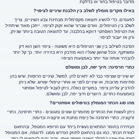
מדובר בטיפול בחור או בדלקת.
באילו מקרים מומלץ לשלב בין הלבנת שיניים לציפוי?
לפעמים, כדי להשיג תוצאה מקסימלית מבחינת צבע השיניים, צריך
לשלב בין הטיפולים, ואדם שברור שהוא זקוק לציפוי, ייתכן מאוד שיתחיל
את הטיפול האסתטי דווקא בהלבנה, עד לתוצאה הטובה ביותר שניתן,
ורק אז יעבור לציפוי.
הסיבה לשילוב בין שני הטיפולים היא פשוטה - ציפוי השן הוא דק
ומשתקף, וככל שהשן שעליו הוא מודבק היא בהירה יותר, כך קל יותר
להבהיר אותה עוד יותר באמצעות הציפוי.
כתרי חרסינה: חיוך יפה, לבן ומושלם
יש שיניים שציפוי כבר לא יתאים להן. למשל, שיניים הרוסות, שיש בהן
סתימות מרובות, או שיניים לפני או אחרי טיפולי שורש, שלא ניתן
להדביק עליהן ציפוי. במקרים כאלה, ניתן לעבור לטיפול אסתטי
באמצעות כתרים, היוצרים חיוך יפה, לבן ומושלם.
מהו סוג הכתר המומלץ בטיפולים אסתטיים?
ניתן לעשות את הכתרים מחומרים שונים ומגוונים - כתרי חרסינה, כתרי
זרקוניה, כתרי חרסינה על כיפת מתכת או זרקוניה וכדומה.
הבחירה בחומר המתאים נעשית ביחד עם הרופא המטפל, ובהתאם
לצורת הכתר, כמו גם בהתאם לחוזק הנדרש ממנו. לדוגמה, אם המטופל
חורק את שיניו במהלך השינה ושוחק אותן, צריך יהיה להתאים לו כתר