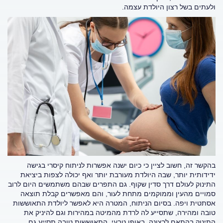
ולעתים בשל רצון היולדת עצמה.
בהקשר זה, חשוב לציין כי כיום ישנה אפשרות לניתוח קיסרי בגישה
ידידותית יותר, שבה היולדת מעורבת יותר ואף יכולה לצפות ביציאת
התינוק לעולם דרך סדין שקוף. גם התפרים שבהם משתמשים היום לרוב
סמויים מהעין וממוקמים מתחת לעור, והם מאפשרים קבלת תוצאה
אסתטית ויפה. בסיום הניתוח, המטרה היא לאפשר ליולדת התאוששות
טובה ומהירה, שתסייע לה לרדת מהמיטה במהירות וגם להיניק את
התינוק בהתאם לרצונה. באופן טבעי, התאוששות טובה תסייע גם