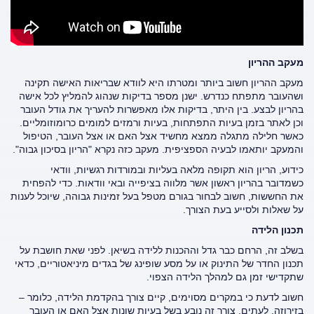
מעקב ההריון
מעקב ההריון חשוב ביותר ומטרתו היא לוודא שבריאות האישה תקינה
ושהעובר מתפתח כנדרש. ישנן מספר בדיקות שנהוג להמליץ לכל אישה
בהריון לבצע. בין היתר, בדיקות אלו מאפשרות להעריך את גודל העובר
וכן לאתר בזמן בעיות התפתחות, בעיות ורמזים למומים כרומוזומליים.
כאשר חלילה מתגלה ממצא מחשיד אצל האם או אצל העובר, הטיפול
והמעקב יותאמו לבעיה הספציפית. מעקב כזה נקרא "הריון בסיכון גבוה".
כידוע, הריון הוא תקופה מלאה בעליות ובמורדות רגשיות, וודאי
כשמדובר בהריון ראשון אשר מלווה בציפייה ובאי וודאות. כדי להפחית
את החששות, חשוב לבחור בגורם מטפל בעל זמינות גבוהה, שיוכל לענות
על שאלות ולסייע בעת הצורך.
תכנון הלידה
בשלב זה, הרחם כבר גדל וההכנות ללידה בשיאן. לפני שאת חושבת על
תכנון החדר של התינוק או על מסע שופינג של בגדים מיניאטוריים, כדאי
שתקדישי זמן גם למהלך הלידה הצפוי.
חשוב לדעת כי במקרים מסוימים, קיים צורך בהקדמת הלידה, כלומר –
בזירוזה. לעתים, צורך זה נובע בשל בעיות שונות אצל האם או העובר