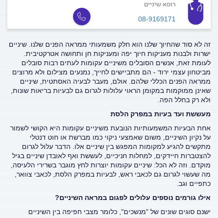
רופא שיניים
08-9169171
זה לא סוד שהחיוך שלנו הוא חלק משמעותי ממראה הפנים שלנו. שיניים
ישרות ולבנות מעניקות חיוך יפה ומעניקות חן ותחושה אטרקטיבית.
לעומת זאת, אנשים הסובלים משיניים עקומות לעתים רבות סובלים
מביטחון עצמי ירוד - הם מתביישים לחייך, נמנעים מצילום ולא מרוצים
ממראה הפנים הכללי שלהם. אולם, מעבר לבעיה האסתטית, שיניים
שאינן ממוקמות במקומן הראוי עלולות לגרום גם לבעיות בריאות שונות,
ולא רק בחלל הפה.
מעששת ועד בעיות במפרק הלסת
אחת הבעיות המשמעותיות הנובעת משיניים עקומות היא הקושי לשמור
על נקיון השיניים, משום שאמצעי ניקוי כמו מברשת או חוט דנטלי
מתקשים להגיע למקומות המפגש בין שיניים אלו. הדבר עלול לגרום
להצטברות חיידקים, למחלות חניכיים, לעששת ואף לאובדן שיניים בגיל
מוקדם. וזה לא הכל: שיניים עקומות יוצרות לחץ מוגבר בשרירי הלעיסה,
מה שעשוי לגרום גם לכאבי ראש, לבעיות במפרק הלסת, לכאבי צוואר,
כתפיים וגב.
אילו גורמים נוספים עלולים לפגום במראה השיניים?
ישנם סוגים שונים של "מנשכים", כלומר מצבי חפיפה בין השיניים