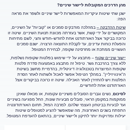
מהן הדרכים המקובלות ליישור שיניים?
ישנן שתי שיטות עיקריות המאפשרות ליישר שיניים ולשפר את מראה
הפה:
שיטת ההדבקה –
במהלכה מודבקים סמכים או "קוביות" על השיניים,
המקושרים על ידי קשת, אשר בעזרתה מכוונת תנועת השיניים. שיטה זו
כרוכה בביקור אצל האורתודנט אחת לחודש–חודש וחצי, לשם מתיחות
והפעלת כוחות עדינים, עד לקבלת התוצאה הרצויה. ישנם סמכים
העשויים ממתכת או מחרסינה שקופה, לבחירת המטופל.
יישור שיניים שקוף
– מתבצע על ידי שימוש בפלטות שקופות נשלפות,
ללא צורך בהרכבת גשר. טיפול זה מתבצע באמצעות סדרת פלטות
שקופות המיוצרות בטכנולוגיה דיגיטלית, בהדמיית מחשב בשיטת
ה"אינוויזיליין". במהלך הטיפול אפשר לאכול ולשתות לאחר הסרת
הפלטות ויש להחזירן לאחר האכילה. שיטה זו כרוכה בביקורים אצל
האורתודנט אחת לחודשיים.
לסיכום
, נשים וגברים הסובלים משיניים עקומות, או מכאלו שאינן
ממוקמות במקומן הראוי, סובלים מבעיות שונות, החל מפגיעה בשיניים
ועד לבעיות בביטחון העצמי שלהם. למרבה המזל, תחום האורתודונטיה
התפתח בשנים האחרונות, מה שמאפשר להציע למטופלים שיטות
יעילות ומדויקות יותר לתיקון וליישור שיניים, בהתאם להעדפת המטופל.