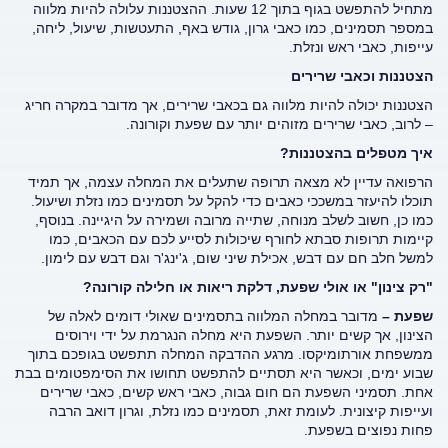
מתחיל להתפשט בגוף בתוך 12 שעות. ההצטננות עלולה להיות מלווה
במספר תסמינים, כמו כאבי גרון, גודש באף, התעטשות, שיעול, ליחה,
עייפות, כאבי ראש ונזלת.
הצטננות וכאבי שרירים
הצטננות יכולה להיות מלווה גם בכאבי שרירים, אך מדובר במקרה חריג
– לרוב, כאבי שרירים מזוהים יותר עם שפעת וקורונה.
איך מטפלים בהצטננות?
הרפואה עדיין לא מצאה תרופה שתעלים את המחלה עצמה, אך תמיד
תוכלו להיעזר במשככי כאבים כדי להקל על תסמינים כמו נזלת ושיעול.
כמו כן, חשוב לשלב מנוחה, שתייה מרובה ושמירה על היגיינה. בנוסף,
קיימות תרופות סבתא לחורף שיכולות לסייע לכם עם הכאבים, כמו
למשל חלב חם עם דבש, אכילת שיני שום, ג'ינג'ר וגם דבש עם לימון.
"רק צינון" או אולי שפעת, דלקת ריאות או חלילה קורונה?
שפעת –
מדובר במחלה המלווה בתסמינים שאולי דומים לאלה של
הצינון, אך קשים יותר. השפעת היא מחלה הנגרמת על ידי וירוסים
ממשפחת אורתומיקסו. מרגע ההדבקה המחלה תתפשט בגופכם בתוך
שבוע ימים, וכאשר היא תסתיים להתפשט תחושו את הסימפטומים בבת
אחת. תסמיני השפעת הם חום גבוה, כאבי ראש קשים, כאבי שרירים
ועייפות קיצונית. לעומת זאת, תסמינים כמו נזלת, וגרון דואב הרבה
פחות נפוצים בשפעת.