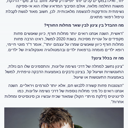
יחד, ואילו במקרים קלים יותר יופיעו רק שיעול וחום. ברוב מקרי הדלקת,
מושגת החלמה מלאה, אולם הסיבוך המדאיג שלה הוא אי-ספיקה
נשימתית והזדקקות להנשמה מלאכותית. לכן, חשוב מאוד לגשת לקבלת
טיפול רפואי מתאים.
מה ההבדל בין צינון לבין שאר מחלות החורף?
"ראשית, השנה אנחנו רואים יותר מחלות חורף, כיוון שאנשים פחות
מקפידים על עטיית מסיכות. בשנת 2020 למשל, ראינו הרבה פחות
מחלות חורף כיוון שאנשים שמרו על עצמם יותר", אומר ד"ר מוטי חיימי,
רופא ילדים מומחה ברפואת ילדים ובהמטולוגיה ואונקולוגיה של ילדים.
מה זה בכלל צינון?
"צינון נחשב למחלה של דרכי נשימה עליונות, והתסמינים שלו הם נזלת,
התעטשויות ושיעול קל. בצינון נדבקים באמצעות הדבקה טיפתית, למשל
באמצעות התעטשות או שיעול.
"הצטננות פחות קשורה ללבוש חם, אלא יותר לגורמים ויראליים. השנה
אנחנו רואים כל מיני מחלות נוספות של דרכי נשימה עליונות, כמו
לרינגיטיס (דלקת מיתרי הקול) שמאוד שכיח עכשיו וכן סינוסיטיס ומחלות
אחרות".