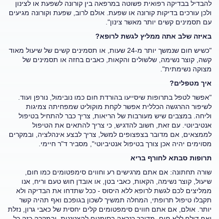
להבדיל בבדיקה רפואית פשוטה במרפאה בין קורונה לשפעת או לצינון
ולכן עורכים בדיקות קורונה או שפעת. אולם לרוב, שפעת וקורונה מגיעים
עם תסמינים קשים יותר מאשר צינון".
באיזה שלב אתה ממליץ לגשת לרופא?
"כשיש חום שנמשך יותר מ-24 שעות, או תסמינים קשים של שיעול מאוד
קשה, קוצר נשימה, שלשולים והקאות, כאבים בחזה או תסמינים של
מצוקה נשימתית".
איך מטפלים?
"אפשר לטפל בתרופות שיסייעו בהורדת חום כמו נובימול, נורפן ועוד.
לשיפור ההרגשה הכללית אפשר לקחת מוקוליט שמפחיתה צמיגות
וליחה. במצבים שיש מעורבות של הריאות, צריך כבר להתחיל בטיפול
אנטיביוטי. עם זאת, חשוב להדגיש, כי צריך להתאים את הטיפול
לממצאים, אם מדובר בצפצופים למשל, צריך לבצע אינהלציה, ובמקרים
מסוימים יהיה אכן צורך בטיפול אנטיביוטי", מסביר ד"ר חיימי.
תרופות סבתא לחורף בריא
שורה תחתונה: אם אתם מרגישים רע וחווים סימפטומים כמו חום,
שיעול, קוצר נשימה, הקאות, כאבי בטן, או אובדן חוש טעם וריח, אנו
ממליצים לכם לגשת לרופא ללא היסוס - ככל שתדחו את הבדיקה ולא
תקבלו טיפול תרופתי, המחלה תמשיך לשכון בגופכם ואף תהיה קשר
יותר. אולם, אם אתם חווים סימפטומים קלים יחסית של כאבי גרון, נזלת
ואף דולף ללא חום, מדובר כנראה בסימנים להצטננות, ובמקרה כזה כל