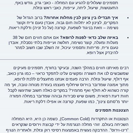
תסמינים שעלולים להגיע עם המחלה - כאבי גרון, גודש באף,
התעטשות, שיעול, ליחה, עייפות, כאבי ראש ונזלת.
איך תבדילו בין צינון לבין מחלות אחרות?
ברוב הגדול של
המקרים, לצינון לא יתלווה חום גבוה, אובדן טעם וריח וקוצר
נשימה – וזאת בניגוד לשפעת, קורונה (על כל זניה) ודלקת ריאות.
באיזה שלב כדאי לפנות לרופא?
אם אתם חווים חום של 38
מעלות ומעלה, קוצר נשימה, חולשה ועייפות בלתי נסבלת, אובדן
טעם וריח, פריחות ותסמיני עיכול, זה השלב שבו חשוב למהר
להיבדק אצל רופא.
__________________________________________________
רבים מאיתנו חווים במהלך השנה, ובעיקר בחורף, תסמינים מעיקים
שמשבשים לנו את השגרה ומקשים עלינו לתפקד כראוי – כמו גרון כואב,
אף דולף, שיעול ונזלת. הרבה פעמים אנחנו מתעצלים ללכת לרופא,
מתוך אמונה שמדובר בוירוס שיחלוף מעצמו בעזרת מנוחה טובה, אך מה
קורה כשהוא לא חולף ואף מחמיר? במקרים כאלה חשוב שתיגשו לקבל
חוות דעת רפואית, משום שיש סבירות גבוהה שמדובר במחלה חמורה
יותר מ"סתם צינון", כמו שפעת, קורונה או אפילו דלקת ריאות.
הצטננות תסמינים
הצטננות או התקררות (Common Cold), כשמה כן היא, היא המחלה
השכיחה בעולם. זוהי מחלה הנגרמת על ידי קבוצת וירוסים שנקראים
"רינו-וירוס". ההדבקה נעשית באמצעות רסיסי רוק ונזלת, ולאחריה הנגיף